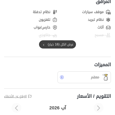
المرافق
موقف سيارات
نظام تدفئة
نظام تبريد
تلفزيون
أثاث
حارس/بواب
مسبح
جاكوزي
عرض الكل (16 خيار)
المميزات
معقم
التقويم / الأسعار
الإبلاغ عن الأخطاء
آب 2026