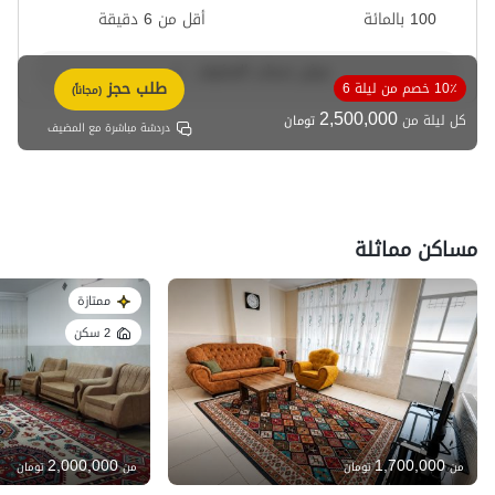
100 بالمائة
أقل من 6 دقيقة
عرض حساب المضيف
طلب حجز
10٪ خصم من ليلة 6
(مجاناً)
2,500,000
كل ليلة من
تومان
دردشة مباشرة مع المضيف
مساكن مماثلة
ممتازة
2 سكن
2,000,000
1,700,000
من
تومان
من
تومان