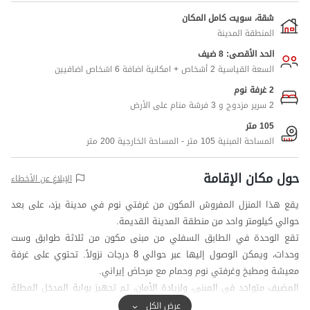
شقة، سويت كامل المكان
المنطقة المدينة
الحد الأقصى: 8 ضيف
السعة القياسية 2 أشخاص + امكانية اضافة 6 اشخاص اضافيين
2 غرفة نوم
2 سرير مزدوج و 3 فرشة منام على الأرض
105 متر
المساحة المبنية 105 متر - المساحة الخارجية 200 متر
حول مكان الإقامة
الإبلاغ عن الأخطاء
يقع هذا المنزل المفروش المكون من غرفتي نوم في مدينة يزد، على بعد
حوالي كيلومتر واحد من منطقة المدينة القديمة.
تقع الوحدة في الطابق السفلي من مبنى مكون من ثلاثة طوابق وست
وحدات، ويمكن الوصول إليها عبر حوالي 8 درجات نزولاً. تحتوي على غرفة
معيشة ومطبخ وغرفتي نوم وحمام مع مرحاض إيراني.
المضيف متواجد في المبنى، ولزيادة الأمان، تم تجهيز بوابة المدخل المطلة
على الزقاق بكاميرات مراقبة.
عرض الكل