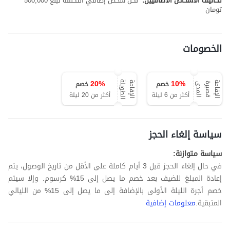
تكاليف الاشخاص الاضافيين:
لكل شخص إضافي التكلفة تبلغ 500,000
تومان
الخصومات
20
%
10
%
خصم
خصم
ة
ا
ل
إ
ق
ا
م
ة
ق
ص
ي
ر
ة
ا
ل
م
د
ا
ل
إ
ق
ا
م
ة
ا
ل
ط
و
ي
ل
ى
أكثر من 6 ليلة
أكثر من 20 ليلة
سياسة إلغاء الحجز
سياسة متوازنة:
في حال إلغاء الحجز قبل 3 أيام كاملة على الأقل من تاريخ الوصول، يتم
إعادة المبلغ للضيف بعد خصم ما يصل إلى 15% كرسوم. وإلا سيتم
خصم أجرة الليلة الأولى بالإضافة إلى ما يصل إلى 15% من الليالي
المتبقية.
معلومات إضافية