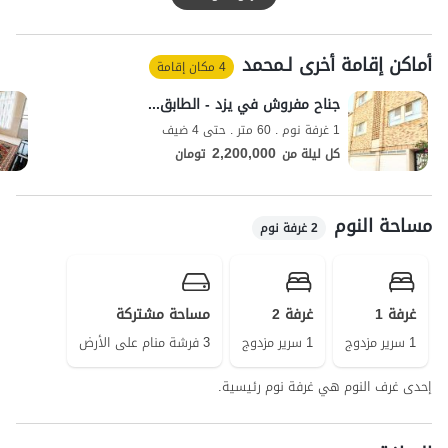
يمكن للضيوف الكرام استخدام السوبر ماركت والمخبز على بعد حوالي 500 متر
من الفيلا لتلبية احتياجاتهم اليومية.
أماكن إقامة أخرى لـمحمد
جودة تغطية شبكة الهاتف المحمول لمشغلي Irancell و Hamrah Aval
4 مكان إقامة
جيدة للمكالمات، والوصول إلى الإنترنت متاح بتقنية 4G.
جناح مفروش في يزد - الطابق الثالث - الوحدة الخامسة
1 غرفة نوم . 60 متر . حتى 4 ضيف
2,200,000
كل ليلة من
تومان
مساحة النوم
2 غرفة نوم
غرفة 1
غرفة 2
مساحة مشتركة
1 سرير مزدوج
1 سرير مزدوج
3 فرشة منام على الأرض
إحدى غرف النوم هي غرفة نوم رئيسية.