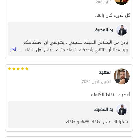
آذار 2025
كل شيء كان رائعا.
رد المضيف
بإذن من الإخلاص السيدة حسيني ، يشرفني أن أستضافكم
ويسعدنا أن نلتقي بأصدقاء شرفاء مثلك ، على أمل اللقاء مرة
...
أكثر
أخرى 🌹 . بفضل إدارة جناح شقق باران
سعید
تشرين الأول 2024
أعطيت النقاط الكاملة
رد المضيف
شكرا لك على لطفك 🌹🙏 ولطفك.