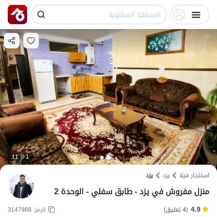
1 از 11
استئجار فيلا
یزد
یزد
منزل مفروش في يزد - طابق سفلي - الوحدة 2
4.9
(4 تعليق)
الرمز:
3147988