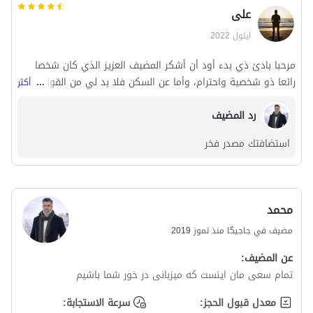
علی
ايلول 2022
مرحبا بادئ ذي بدء أود أن أشكر المضيف العزيز الذي كان شخصا
رائعا ذو شخصية واحترام، وأما عن السكن فلا بد لي من القول إن
...
أكثر
المكان كان نظيفا ونظيفا للغاية، فهو مكان مناسب لمن يهتم
بنظافة مسكنهم.
رد المضيف
استضافتك مصدر فخر
محمد
مضيف في جاجیگا منذ تموز 2019
عن المضيف:
تمام سعی مان اینست که میزبانی در خور شما باشیم
معدل قبول الحجز:
سرعة الاستجابة: