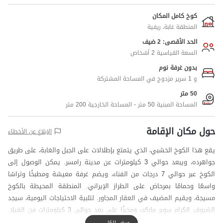
كوخ كامل المكان
المنطقة غابة، ريفية
الحد الأقصى: 2 ضيف
السعة القياسية 2 أشخاص
بدون غرفة نوم
و 1 سرير مزدوج في المساحة المشتركة
50 متر
المساحة المبنية 50 متر - المساحة الخارجية 200 متر
حول مكان الإقامة
الإبلاغ عن الأخطاء
يقع هذا الكوخ الخشبي، الذي يتمتع بإطلالات على الجبل والغابة، على طريق
جواهرده، ويبعد حوالي 3 كيلومترات عن مدينة رامسر. يمكن الوصول إلى
الكوخ عبر حوالي 7 درجات من الفناء، ويضم غرفة معيشة ومطبخًا وتراسًا
واسعًا وحمامًا بمرحاض على الطراز الإيراني. المنطقة المحيطة بالكوخ
مسيجة، ويقيم المضيف في العقار المجاور. لتلبية الاحتياجات اليومية، سيجد
الضيوف الكرام سوبر ماركت ومخبزًا على بعد حوالي 3 كيلومترات من الفيلا.
تغطية شبكة الهاتف المحمول لمشغلي Irancell و Hamrah-e Avval جيدة
عرض الكل