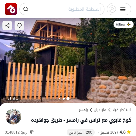
ممتازة
1 از 31
استئجار فيلا
مازندران
رامسر
كوخ غابوي مع تراس في رامسر - طريق جواهرده
4.8
(109 تعليق)
200+ حجز ناجح
الرمز:
3148812