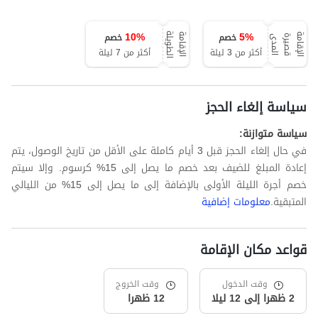
10
%
5
%
خصم
خصم
ة
ا
ل
إ
ق
ا
م
ة
ق
ص
ي
ر
ة
ا
ل
م
د
ا
ل
إ
ق
ا
م
ة
ا
ل
ط
و
ي
ل
ى
أكثر من 3 ليلة
أكثر من 7 ليلة
سياسة إلغاء الحجز
سياسة متوازنة:
في حال إلغاء الحجز قبل 3 أيام كاملة على الأقل من تاريخ الوصول، يتم
إعادة المبلغ للضيف بعد خصم ما يصل إلى 15% كرسوم. وإلا سيتم
خصم أجرة الليلة الأولى بالإضافة إلى ما يصل إلى 15% من الليالي
المتبقية.
معلومات إضافية
قواعد مكان الإقامة
وقت الدخول
وقت الخروج
2 ظهرا إلى 12 ليلا
12 ظهرا