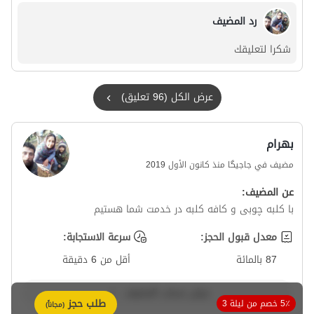
رد المضيف
شكرا لتعليقك
عرض الكل (96 تعليق)
بهرام
مضيف في جاجیگا منذ كانون الأول 2019
عن المضيف:
با کلبه چوبی و کافه کلبه در خدمت شما هستیم
معدل قبول الحجز:
سرعة الاستجابة:
87 بالمائة
أقل من 6 دقيقة
عرض حساب المضيف
طلب حجز
5٪ خصم من ليلة 3
(مجاناً)