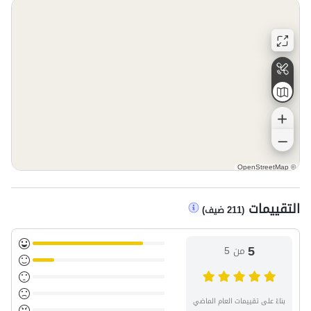
مساء و (إذا تم إجلاؤه من قبل الضيف السابق في وقت
سابق) ، توصيله قبل الساعة 3 مساء.
لا يسمح للضيوف بدعوة الأصدقاء أو الإضافات.
سيتم استلام أسماء الأفراد وصورة بطاقة الرقم القومي من
الضيف للتسجيل في نظام فندق صنعاء قبل تقديم المفتاح.
OpenStreetMap
©
التقييمات
(
211
ضيف
)
5
من 5
بناءً على تقييمات العام الماضي