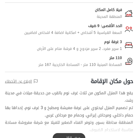
فيلا كامل المكان
المنطقة المدينة
الحد الأقصى: 9 ضيف
السعة القياسية 5 أشخاص + امكانية اضافة 4 اشخاص اضافيين
3 غرفة نوم
1 سرير مفرد، 2 سرير مزدوج و 4 فرشة منام على الأرض
110 متر
المساحة المبنية 110 متر - المساحة الخارجية 167 متر
حول مكان الإقامة
الإبلاغ عن الأخطاء
يقع هذا المنزل المكون من ثلاث غرف نوم بالقرب من حديقة ميلات في مدينة
رشت.
تم تصميم المنزل ليحتوي على غرفة معيشة ومطبخ و 3 غرف نوم، إحداها بها
حمام داخلي، ومرحاض إيراني، وحمام مع مرحاض غربي.
المنطقة محاطة بسور، وتوفر الفناء الصغير للفيلا مع شرفة مفروشة مساحة
مناسبة لاستخدام الضيوف.
للحفاظ على أمان أكبر، توجد كاميرات مراقبة تغطي المنطقة والشارع، ولتلبية
عرض الكل