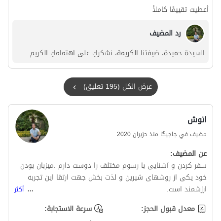
أعطيت تقييمًا كاملاً
رد المضيف
السيدة حميدة، ضيفتنا الكريمة، نشكركِ على اهتمامكِ الكريم.
عرض الكل (195 تعليق)
انوش
مضيف في جاجیگا منذ حزيران 2020
عن المضيف:
سفر کردن و آشنایی با رسوم مختلف را دوست دارم .میزبان بودن
خود یکی از روشهای شیرین و لذت بخش جهت ارتقا این تجربه
ارزشمند است.
...
أكثر
معدل قبول الحجز:
سرعة الاستجابة: