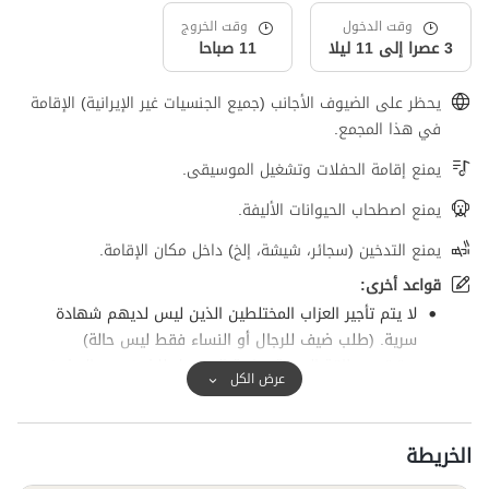
وقت الدخول
وقت الخروج
3 عصرا إلى 11 ليلا
11 صباحا
يحظر على الضيوف الأجانب (جميع الجنسيات غير الإيرانية) الإقامة
في هذا المجمع.
يمنع إقامة الحفلات وتشغيل الموسيقى.
يمنع اصطحاب الحيوانات الأليفة.
يمنع التدخين (سجائر، شيشة، إلخ) داخل مكان الإقامة.
قواعد أخرى:
لا يتم تأجير العزاب المختلطين الذين ليس لديهم شهادة
سرية. (طلب ضيف للرجال أو النساء فقط ليس حالة)
ستبقى بطاقة الهوية سارية المفعول للضيف مع المضيف
عرض الكل
حتى نهاية الإقامة.
يتم تسليم المفتاح إلى الشخص الذي يقوم بالحجز وسيتم
تسليمه حتى الساعة 12 ظهرا.
الخريطة
وقت التسليم للضيف التالي في موعد لا يتجاوز الساعة 3