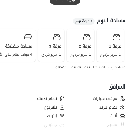
الاحتياجات اليومية، يمكن الوصول إلى سوبر ماركت ومخبز على بعد حوالي
300 متر.
مساحة النوم
تغطية شبكة الهاتف المحمول لمشغلي Irancell و Hamrah Aval جيدة
3 غرفة نوم
للمكالمات، والوصول إلى الإنترنت متاح بتقنية 4G، كما أن المنزل مجهز بخدمة
الواي فاي المجانية.
غرفة 1
غرفة 2
غرفة 3
مساحة مشتركة
1 سرير مزدوج
1 سرير مزدوج
1 سرير فردي
4 فرشة منام على الأرض
وسادة وملاءات بيضاء / بطانية بيضاء مغطاة
المرافق
موقف سيارات
نظام تدفئة
نظام تبريد
تلفزيون
أثاث
إنترنت
مسبح
جاكوزي