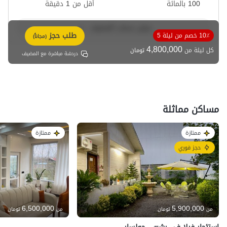
100 بالمائة
أقل من 1 دقيقة
عرض حساب المضيف
طلب حجز
10٪ خصم من ليلة 5
(مجاناً)
4,800,000
كل ليلة من
تومان
دردشة مباشرة مع المضيف
مساكن مماثلة
ممتازة
ممتازة
حجز فوري
6,500,000
5,900,000
من
تومان
من
تومان