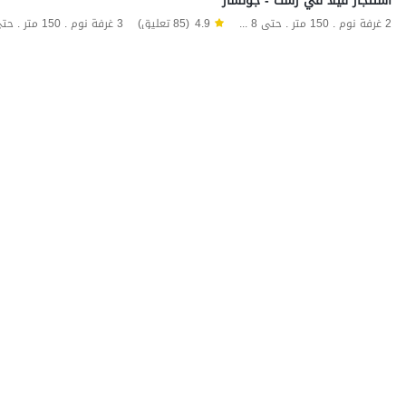
استئجار فيلا في رشت - جولسار
2 غرفة نوم . 150 متر . حتى 8 ضيف
4.9
(85 تعليق)