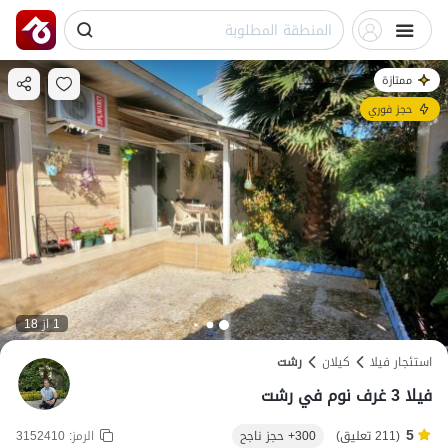
ممتازة
حجز فوري
1 از 18
استئجار فيلا
کیلان
رشت
فيلا 3 غرف نوم في رشت
5
(211 تعليق)
300+ حجز ناجح
الرمز:
3152410