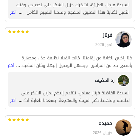
السيدة مرجان العزيزة، نشكرك جزيل الشكر على تخصيص وقتك
الثمين لكتابة هذا التعليق المشجع ومنحنا التقييم الكامل. يسعدنا
...
أكثر
جدًا أن النظافة والمرافق وجودة الإقامة قد نالت رضاك. رضا
ضيوفنا وراحتهم هو أكبر دافع لنا للاستمرار في هذا المسار. نأمل
فرناز
أن نحظى بشرف استضافتك أنت وعائلتك الكريمة مرة أخرى في
ماه و خورشید رشت في رحلاتك المستقبلية إلى رشت.
تموز 2026
كنا راضين للغاية عن إقامتنا. كانت الفيلا نظيفة جدًا، ومجهزة
بأقصى حد من المرافق، ويسهل الوصول إليها، وكان المضيف ودودًا
...
أكثر
للغاية.
رد المضيف
السيدة الفاضلة فرناز معلمن، نتقدم إليكم بجزيل الشكر على
لطفكم وملاحظاتكم القيمة والمشجعة. يسعدنا للغاية أنكم
...
أكثر
استمتعتم بإقامة مريحة وأننا تمكنا من تحقيق رضاكم. نأمل أن
نحظى بشرف استضافتكم مجددًا في رحلاتكم القادمة إلى رشت.
حمیده
نتطلع إلى لقائكم مرة أخرى.
حزيران 2026