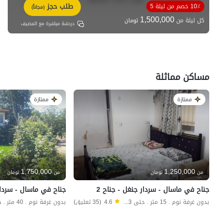
طلب حجز
10٪ خصم من ليلة 5
(مجاناً)
1,500,000
كل ليلة من
تومان
دردشة مباشرة مع المضيف
مساكن مماثلة
ممتازة
ممتازة
1,750,000
1,250,000
من
تومان
من
تومان
جناح في ماسال - سردار جنغل - جناح 2
جناح في ماسال - سردار 
بدون غرفة نوم . 15 متر . حتى 3 ضيف
4.6
(35 تعليق)