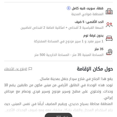
شقة، سويت شبه كامل
المنطقة ضواحي المدينة
الحد الأقصى: 5 ضيف
السعة القياسية 3 أشخاص + امكانية اضافة 2 اشخاص اضافيين
بدون غرفة نوم
1 سرير مفرد و 1 سرير مزدوج في المساحة المشتركة
35 متر
المساحة المبنية 35 متر - المساحة الخارجية 500 متر
حول مكان الإقامة
الإبلاغ عن الأخطاء
يقع هذا الجناح في شارع سردار جنغل بمدينة ماسال.
توجد هذه الوحدة في الطابق الأرضي من مبنى مكون من طابقين يضم 10
وحدات، وتحتوي على مطبخ وسرير مزدوج وسرير فردي وحمام مع مرحاض
إيراني.
المنطقة محاطة بسياج حديدي، ويقيم المضيف أيضًا في نفس المبنى، حيث
يتم استخدام المدخل والفناء بشكل مشترك معه ومع ضيوف الوحدات الأخرى.
يرجى ملاحظة أنه لتعزيز الأمن، تم تجهيز المدخل والفناء بكاميرات مراقبة.
عرض الكل