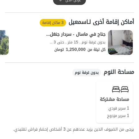
تشمل المرافق المشتركة لهذا المجمع مطعمًا ومظلة حديقة (آلاچیق) وفناءً
مريحًا.
أماكن إقامة أخرى لـاسمعیل
تجدر الإشارة إلى أن خدمة تقديم الطعام لوجبتي الغداء والعشاء متاحة
3 مكان إقامة
بترتيب مسبق ودفع رسوم إضافية.
جناح في ماسال - سردار جنغل - جناح 2
يمكن للضيوف الكرام استخدام السوبر ماركت والمخبز الواقعين على بعد
بدون غرفة نوم . 15 متر . حتى 3 ضيف
حوالي 200 متر لتلبية احتياجاتهم اليومية.
1,250,000
كل ليلة من
تومان
تغطية شبكة الهاتف المحمول لمشغلي Irancell و Hamrah-e Avval جيدة
للمكالمات، ويتوفر الوصول إلى الإنترنت بتقنية 4G.
مساحة النوم
بدون غرفة نوم
مساحة مشتركة
1 سرير فردي
1 سرير مزدوج
يرجى من الضيوف الذين يزيد عددهم عن 3 أشخاص إحضار فراش تقليدي.