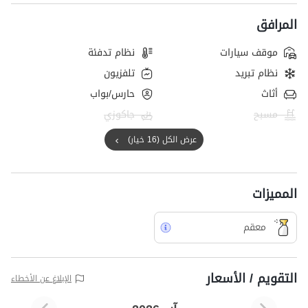
المرافق
موقف سيارات
نظام تدفئة
نظام تبريد
تلفزيون
أثاث
حارس/بواب
مسبح
جاكوزي
عرض الكل (16 خيار)
المميزات
معقم
التقويم / الأسعار
الإبلاغ عن الأخطاء