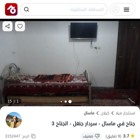
1 از 15
استئجار فيلا
کیلان
ماسال
جناح في ماسال - سردار جنغل - الجناح 3
3.7
(9 تعليق)
ضعيف
الرمز:
3152447