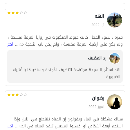
وكانت قذرة جدا ورائحتها كريهة ، ولم تستطع النوم.
الهه
آب 2022
قذرة ، لسوء الحظ ، كانت خيوط العنكبوت في زوايا الغرفة متسخة ،
ولم يكن على أرضية الغرفة مكنسة ، ولم يكن باب الثلاجة مغلقا ،
...
أكثر
والماء الصقيع في الثلاجة يبلل جميع المكونات بالداخل ، وكانت
رد المضيف
الغرفة خانقة وكانت العناصر فاسدة وصدئة ، لم يكن الأمر يستحق
ذلك على الإطلاق ، كان السرير مرتفعا جدا. ندمت على اختياري ، لكن
لقد استأجرنا سيدة مجتهدة لتنظيف الأجنحة وسنخبرها بالأشياء
ضغط الماء كان جيدا
الضرورية
رضوان
تموز 2022
هناك مشكلة في الماء ويقولون إن المياه تنقطع في الليل وإذا
استحم أربعة أشخاص أو اغسلوا الملابس تنفد المياه في الصهريج
...
أكثر