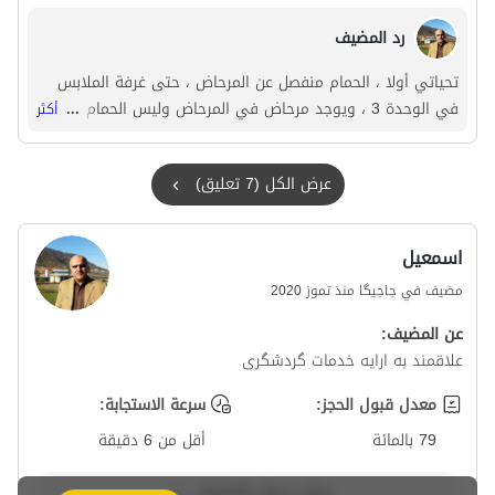
في منتصف الليل ولا يوجد لديك ماء!! كانت الأرائك والشراشف
رد المضيف
والسجاد متسخة. في الحمام ، يتم أيضا وضع متر واحد في متر واحد
في حمام أجنبي ، مما يجعل المساحة أصغر بكثير ومن الصعب جدا
تحياتي أولا ، الحمام منفصل عن المرحاض ، حتى غرفة الملابس
الاستحمام
في الوحدة 3 ، ويوجد مرحاض في المرحاض وليس الحمام ، فمن
...
أكثر
الطبيعي أنه في ذروة الحشود المرورية ، أحيانا يتم قطع مياه
المدينة ، والتي يتم إذابتها أيضا بخزان المياه ، وإذا لاحظ الجميع
عرض الكل (7 تعليق)
، فلن تكون هناك مشكلة لأي شخص.
اسمعیل
مضيف في جاجیگا منذ تموز 2020
عن المضيف:
علاقمند به ارایه خدمات گردشگری
معدل قبول الحجز:
سرعة الاستجابة:
79 بالمائة
أقل من 6 دقيقة
عرض حساب المضيف