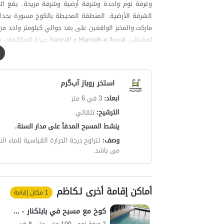
وغرفة نوم واحدة وشرفة أرضية وشرفة مريحة. يقع الحم
الشرفة الأرضية. المنطقة المحيطة بالكوخ مسورة بجدار
ماركت والمخبز الواقعين على بعد حوالي كيلومتر واحد م
متر من الطريق المؤدي إلى الكوخ هو طريق غير معبد (ترا
استخر روباز آب‌گرم
ابعاد:
3 في 6 متر
الترشيح:
تلقائي
ينشط المسبح المدفأ على مدار السنة.
وصف:
تتراوح درجة الحرارة القياسية للماء الساخن في المس
می باشد.
أماكن إقامة أخرى لـکاظم
1 مكان إقامة
كوخ مع مسبح في بابلكنار - كارديركولا - كوخ 1