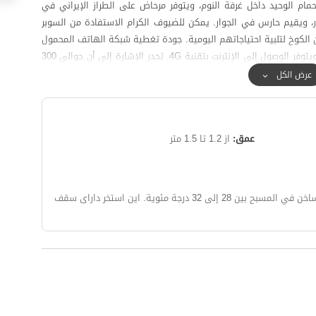
ام الوحيد داخل غرفة النوم، ويتوفر مرحاض على الطراز الإيراني في
، ويقيم حارس في الجوار. يمكن للضيوف الكرام الاستفادة من السوبر
ن الكوخ لتلبية احتياجاتهم اليومية. جودة تغطية شبكة الهاتف المحمول
لمشغلي Hamrah-e Avval و Irancell جيدة للمكالمات، ويتوفر الوصول إلى الإنترنت بتقنية 4G. تجدر الإشارة إلى أن حوالي 300
بي).
عرض الكل
عمق:
از 1.2 تا 1.5 متر
بح بين 28 إلى 32 درجة مئوية.
این استخر دارای سقف