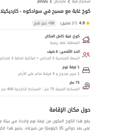
استئجار فيلا
مازندران
بابلکنار
كوخ غابة مع مسبح في سوادكوه - كارديكيلا -
4.9
(27 تعليق)
50+ حجز ناجح
كوخ، فيلا كامل المكان
المنطقة غابة، ريفية
الحد الأقصى: 6 ضيف
السعة القياسية 3 أشخاص + امكانية اضافة 3 اشخاص اضافيين
1 غرفة نوم
1 سرير مزدوج و 4 فرشة منام على الأرض
75 متر
المساحة المبنية 75 متر - المساحة الخارجية 400 متر
حول مكان الإقامة
يقع هذا الكوخ المكون من غرفة نوم واحدة في بيئة مري