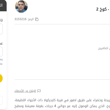
ال
 كوخ 2
الرمز:
3153216
تا
عد
يم
عمره
الإبلاغ عن الأخطاء
حة وخضراء على طريق لافور في قرية كاردركولا ذات الأجواء اللطيفة،
على بعد حوالي 15 كيلومترًا من شيرغاه. يتميز هذا الكوخ، الذي يمكن الوصول إليه عبر حوالي 4 درجات، بغرفة معيشة ومطبخ