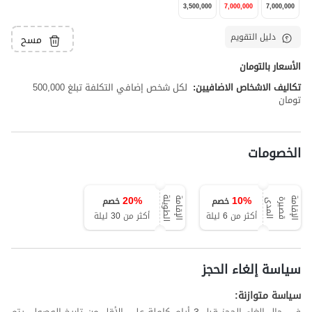
3,500,000
7,000,000
7,000,000
دليل التقويم
مسح
الأسعار بالتومان
تكاليف الاشخاص الاضافيين:
لكل شخص إضافي التكلفة تبلغ 500,000
تومان
الخصومات
20
%
10
%
خصم
خصم
ة
ا
ل
إ
ق
ا
م
ة
ق
ص
ي
ر
ة
ا
ل
م
د
ا
ل
إ
ق
ا
م
ة
ا
ل
ط
و
ي
ل
ى
أكثر من 6 ليلة
أكثر من 30 ليلة
سياسة إلغاء الحجز
سياسة متوازنة: