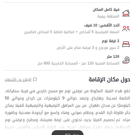
فيلا كامل المكان
المنطقة ريفية
الحد الأقصى: 10 ضيف
السعة القياسية 5 أشخاص + امكانية اضافة 5 اشخاص اضافيين
2 غرفة نوم
2 سرير مزدوج و 3 فرشة منام على الأرض
120 متر
المساحة المبنية 120 متر - المساحة الخارجية 600 متر
حول مكان الإقامة
الإبلاغ عن الأخطاء
تقع هذه الفيلا المكونة من غرفتي نوم مع مسبح خارجي في قرية سنقرآباد،
التابعة لمدينة چهارباغ، وتبعد حوالي 9 كيلومترات عن كردان وحوالي 50
كيلومترًا عن مدخل طهران. من بين المرافق الترفيهية والترفيهية للفيلا يمكن
ذكر طاولة كرة القدم، ونظام صوتي، وفناء واسع مع أرجوحة معدنية ونافورة
مياه. تم تصميم الفيلا بحيث تحتوي على غرفة معيشة، ومطبخ، وغرفتي نوم
(إحداهما بحمام خاص)، ومرافق صحية على الطراز الإيراني والغربي. محيط
الفيلا محاط بجدران من جميع الجهات الأربع، ويتواجد حارس على مدار 24
عرض الكل