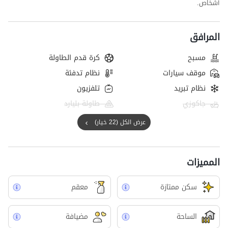
أشخاص.
المرافق
مسبح
كرة قدم الطاولة
موقف سيارات
نظام تدفئة
نظام تبريد
تلفزيون
جاكوزي
طاولة بليارد
عرض الكل (22 خيار)
المميزات
سکن ممتازة
معقم
الساحة
مضيافة