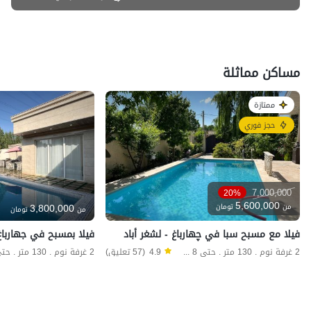
مساكن مماثلة
ممتازة
حجز فوري
7,000,000
20%
5,600,000
3,800,000
من
تومان
من
تومان
فيلا مع مسبح سبا في چهارباغ - لشغر أباد
فيلا بمسبح في جهارباغ
2 غرفة نوم . 130 متر . حتى 8 ضيف
4.9
(57 تعليق)