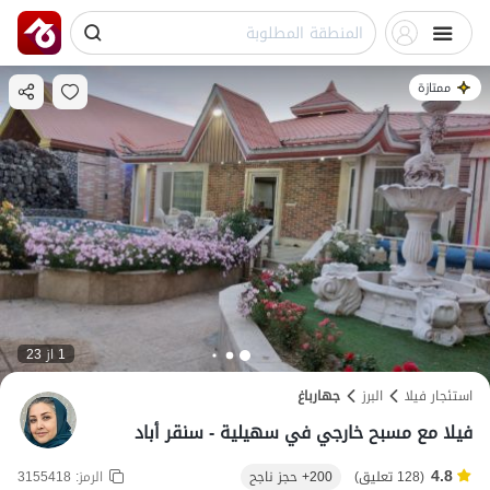
ممتازة
1 از 23
استئجار فيلا
البرز
جهارباغ
فيلا مع مسبح خارجي في سهيلية - سنقر أباد
4.8
(128 تعليق)
200+ حجز ناجح
الرمز:
3155418