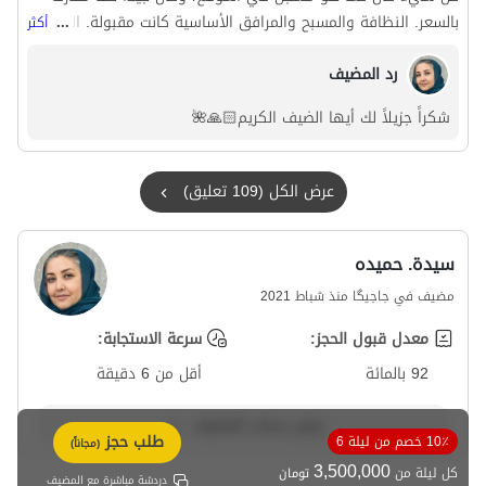
بالسعر. النظافة والمسبح والمرافق الأساسية كانت مقبولة. العيب
...
أكثر
الوحيد كان باب غرفة النوم الرئيسية الذي كان به مشكلة ولم يغلق.
رد المضيف
بشكل عام، كل شيء كان جيدًا، شكرًا للسيدة فخاري والحارس
المحترم.
شكراً جزيلاً لك أيها الضيف الكريم🙏🏻🌺
عرض الكل (109 تعليق)
سيدة. حمیده
مضيف في جاجیگا منذ شباط 2021
معدل قبول الحجز:
سرعة الاستجابة:
92 بالمائة
أقل من 6 دقيقة
عرض حساب المضيف
طلب حجز
10٪ خصم من ليلة 6
(مجاناً)
3,500,000
كل ليلة من
تومان
دردشة مباشرة مع المضيف