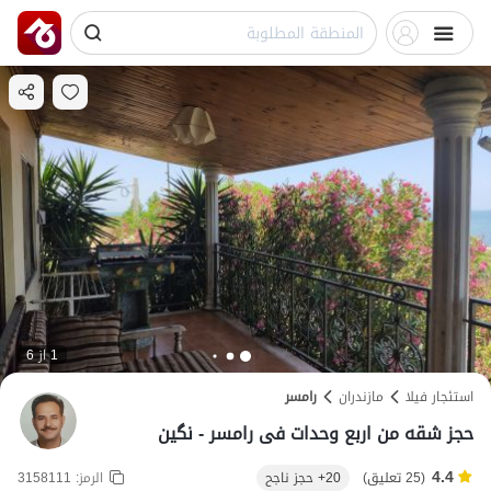
1 از 6
استئجار فيلا
مازندران
رامسر
حجز شقه من اربع وحدات فی رامسر - نگین
4.4
(25 تعليق)
20+ حجز ناجح
الرمز:
3158111