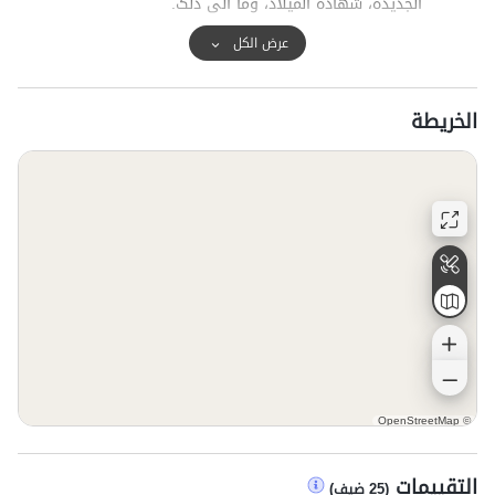
الجدیده، شهاده المیلاد، وما الی ذلک.
عرض الكل
الخريطة
OpenStreetMap
©
التقييمات
(
25
ضيف
)