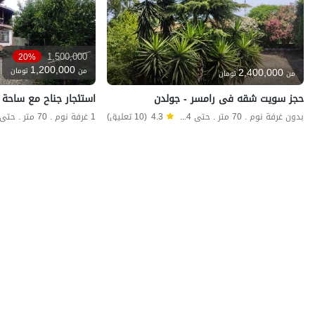
1,500,000
20%
1,200,000
2,400,000
من
تومان
من
تومان
حجز سویت شقه فی رامسر - جولدن
استئجار جناح مع ساحة في 
بدون غرفة نوم . 70 متر . حتى 4 ضيف
4.3
(10 تعليق)