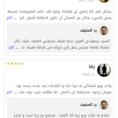
حزيران 2026
بشكل عام، كنا راضين عن إقامتنا. ومع ذلك، كانت المفروشات قديمة
بعض الشيء، وكان من الممكن أن تكون النظافة أفضل. كما لوحظ
...
أكثر
وجود خيوط عنكبوت على السقف، ونأمل أن يتم تدارك ذلك.
رد المضيف
السيد بریموندي العزيز، تحية طيبة، يشرفني التعرف عليك. لكل
منشأة إقامة منحنى يصل إلى ذروته في نقطة معينة، ثم يتراجع
...
أكثر
في نقطة أخرى بسبب التكاليف المرتفعة والدخل المنخفض، ما لم
تُمنح قروض ميسرة ومنقذة. في الوقت الحالي، هناك حرب وغلاء
رضا
فاحش وسياحة ضئيلة. نحن نأمل في مستقبل أفضل. يتم إدارتها
حاليًا بخسارة. نرجو دعواتكم، وشكرًا جزيلاً لكم.
آذار 2026
واحد ویو قنشگی به دریا داره و اطلاعات ثبت شده درست بود.
میزبان برخورد محترمانه ای داشتن. اما نظافت خوب نبود متاسفانه.
...
أكثر
به نظرم با توجه بیشتر به نظافت پتانسیل مجموعه بالاتر هم میره.
رد المضيف
درمجموع سفر خوبی برامون بود. باتشکر
سلام به مانند ویو زیبا که گفتید ، مجتمع نیز زیبا است و شاید