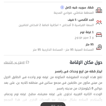
شقة، سويت شبه كامل
المنطقة شاطئي، ضواحي المدينة
الحد الأقصى: 5 ضيف
السعة القياسية 3 أشخاص + امكانية اضافة 2 اشخاص اضافيين
1 غرفة نوم
و 1 سرير مزدوج
95 متر
المساحة المبنية 95 متر - المساحة الخارجية 95 متر
حول مكان الإقامة
الإبلاغ عن الأخطاء
ایجار شقه من اربع وحدات فی رامسر
تقع هذه الوحده المفروشه المکونه من غرفه نوم واحده فی الطابق الاول
من مبنی مکون من طابقین فی مجمع سکنی فی منطقه کلایه بن، علی بعد
حوالی 8 کیلومترات من مدینه رامسر.
الوحده الثانیه الغربیه تحتوی علی غرفه معیشه، مطبخ، غرفه نوم وحمام،
وتُستخدم الساحه بشکل مشترک مع الوحدات الاخری فی هذا المجمع
السکنی.
عرض الكل