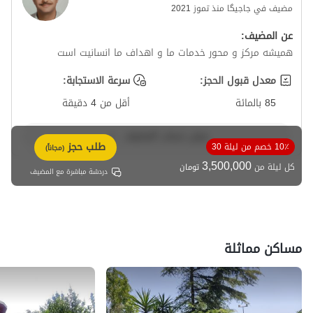
مضيف في جاجیگا منذ تموز 2021
تغيير المساحة، ويمكن أيضًا تخفيف المساحة بدون تكلفة. بإضافة
إضاءة بيضاء للمساحة وإزالة الستائر البنية والمصابيح الصفراء،
عن المضيف:
ستصبح المساحة أكثر إشراقًا. هذا المكان لديه إمكانات أفضل بكثير
همیشه مرکز و محور خدمات ما و اهداف ما انسانیت است
مما هو عليه الآن، وقد أُهمل قليلًا.
معدل قبول الحجز:
سرعة الاستجابة:
85 بالمائة
أقل من 4 دقيقة
عرض حساب المضيف
طلب حجز
10٪ خصم من ليلة 30
(مجاناً)
3,500,000
كل ليلة من
تومان
دردشة مباشرة مع المضيف
مساكن مماثلة