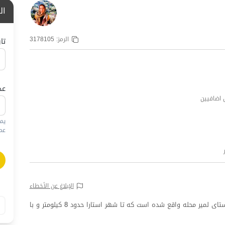
ال
الرمز:
3178105
تا
عد
يم
عمره
الإبلاغ عن الأخطاء
این ویلا دو خوابه با حیاط دلباز بر روی شیب زمین در روستای لمیر محله واقع شده است که تا شهر استارا حدود 8 کیلومتر و با