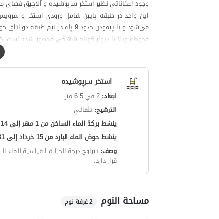
وجود امکاناتی نظیر استخر سرپوشیده و آلاچیق فضای م
می‌شود و با پیمودن حدود 9 پله در نیم طبقه دو اتاق خواب، حمام و سرویس فرنگی و بالکن قرار گرفته است.
محوطه ویلا با دیوار کوتاه شهرکی محصور شده است، همچ
می‌باشد و دروازه ورودی شهرک به‌صورت مشترک با سایر وا
حدود 500 متر ممکن است.
استخر سرپوشیده
ابعاد:
2 في 6.5 متر
مکالمه خوب و دسترسی به اینترنت به‌صورت 3g می‌باشد.
الترشيح:
تلقائي
ينشط بركة الماء الساخن من 1 مهر إلى 14 خرداد.
ينشط حوض الماء البارد من 15 خرداد إلى 31 شهریور.
وصف:
تتراوح درجة الحرارة القياسية للماء الساخن في المس
قرار دارد.
مساحة النوم
2 غرفة نوم