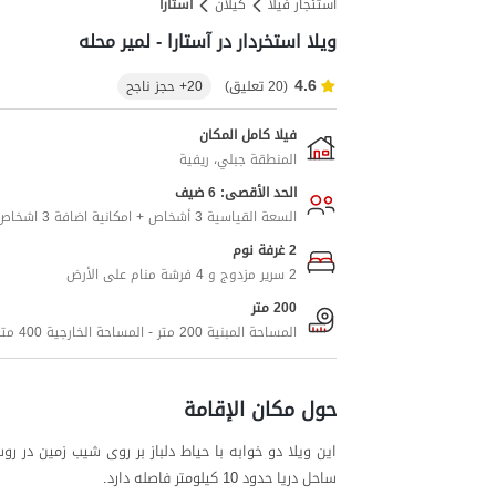
استئجار فيلا
کیلان
آستارا
ویلا استخردار در آستارا - لمیر محله
4.6
(20 تعليق)
20+ حجز ناجح
فيلا كامل المكان
المنطقة جبلي، ريفية
الحد الأقصى: 6 ضيف
السعة القياسية 3 أشخاص + امكانية اضافة 3 اشخاص اضافيين
2 غرفة نوم
2 سرير مزدوج و 4 فرشة منام على الأرض
200 متر
المساحة المبنية 200 متر - المساحة الخارجية 400 متر
حول مكان الإقامة
ساحل دریا حدود 10 کیلومتر فاصله دارد.