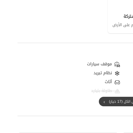
تركة
موقف سيارات
نظام تبريد
أثاث
طاولة بليارد
ل (17 خيار)