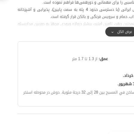
ناسبی را برای مهمانی و دورهمی‌ها فراهم نموده است.
این واحد در طبقه پایین شامل ورودی استخر و سرویس ایرانی (با دسترسی حدود 4 پله به سمت پایین)، پذیرایی و آشپزخانه
نین جهت تامین امنیت بیشتر دروازه ورودی مجهز به دوربین مداربسته
حد ها مورد استفاده قرار می‌گیرد.
عرض الكل
به منظور تهیه مایحتاج روزانه، دسترسی به سوپرمارکت با پیمودن مسافتی در حدود 200 متر و نانوایی با پیمودن مسافتی در
پوشش شبکه تلفن همراه برای اپراتور همراه اول در مکالمه خوب و دسترسی به اینترنت به‌صورت 4g و برای اپراتور ایرانسل در
عمق:
از 1.3 تا 1.7 متر
بح بين 28 إلى 32 درجة مئوية.
دوش در محوطه استخر