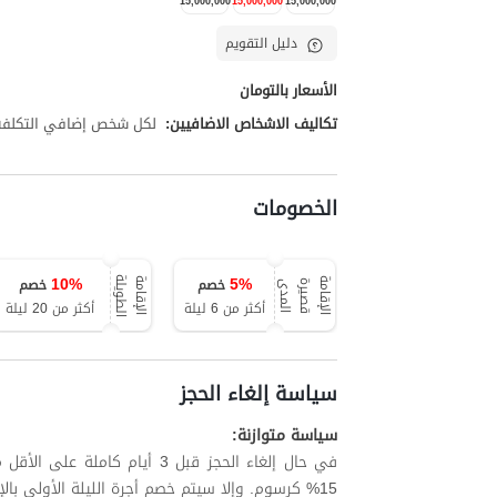
15,000,000
15,000,000
15,000,000
دليل التقويم
الأسعار بالتومان
تكاليف الاشخاص الاضافيين:
لكل شخص إضافي التكلفة تبلغ 50,000
الخصومات
10
%
5
%
خصم
خصم
ة
ا
ل
إ
ق
ا
م
ة
ق
ص
ي
ر
ة
ا
ل
م
د
ا
ل
إ
ق
ا
م
ة
ا
ل
ط
و
ي
ل
ى
أكثر من 6 ليلة
أكثر من 20 ليلة
سياسة إلغاء الحجز
سياسة متوازنة:
في حال إلغاء الحجز قبل 3 أيام
15% كرسوم. وإلا سيتم خصم أجرة الليلة الأولى بالإضافة إلى ما يصل إلى 15% من الليالي المتبقية.