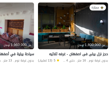
ممتازة
1,960,000
1,800,000
من
تومان
من
تومان
حجز نزل بیئی فی اصفهان - غرفه ثلاثیه
سياحة بيئية في أصفهان
بدون غرفة نوم . 16 متر . حتى 4 ضيف
5
(13 تعليق)
بدون غرفة نوم . 13 متر . حتى 5 ضيف