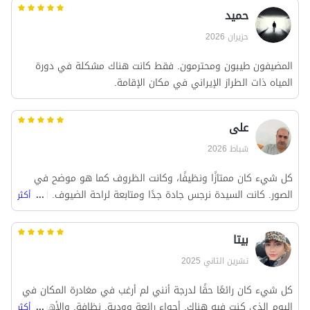
حمید
حزيران 2026
المضيفون طيبون ومحترمون. فقط كانت هناك مشكلة في دورة
المياه ذات الطراز الإيراني في مكان الإقامة.
علی
شباط 2026
كل شيء كان ممتازًا ونظيفًا، وكانت الظروف كما هو موضح في
الصور. كانت السيدة نرجس جادة جدًا ومتابعة لراحة الضيوف. لقد
...
أكثر
أعطيت تقييمًا كاملاً.
بیتا
تشرين الثاني 2025
كل شيء كان رائعًا حقًا لدرجة أنني لم أرغب في مغادرة المكان في
اليوم الذي كنت فيه هناك. أجواء رائعة وودية. نظافة. والأهم من
...
أكثر