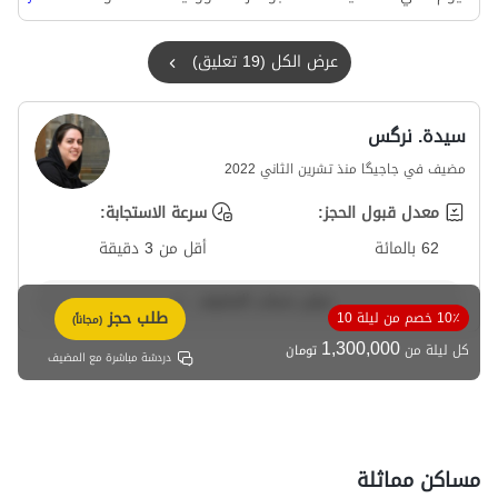
ذلك، الطاقة الإيجابية التي يتمتع بها النزل نفسه والسيدة موحديان،
صاحبة هذا المكان. لم يكن هناك أي شيء سلبي. كل شيء كان
عرض الكل (19 تعليق)
رائعًا حقًا ❤️
سيدة. نرگس
مضيف في جاجیگا منذ تشرين الثاني 2022
معدل قبول الحجز:
سرعة الاستجابة:
62 بالمائة
أقل من 3 دقيقة
عرض حساب المضيف
طلب حجز
10٪ خصم من ليلة 10
(مجاناً)
1,300,000
كل ليلة من
تومان
دردشة مباشرة مع المضيف
مساكن مماثلة