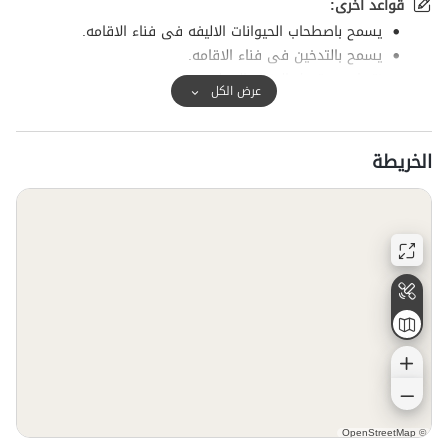
قواعد أخرى:
یسمح باصطحاب الحیوانات الالیفه فی فناء الاقامه.
یسمح بالتدخین فی فناء الاقامه.
نتعذر عن قبول الافراد المحلیین.
عرض الكل
نتعذر عن قبول العائلات التی لدیها اطفال.
الخريطة
OpenStreetMap
©