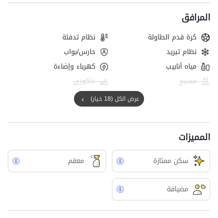
خواجو من المعالم التاریخیه لهذه المدینه.
لا یمکننا استضافه العائلات التی لدیها اطفال.
المرافق
كرة قدم الطاولة
نظام تدفئة
نظام تبريد
حارس/بواب
مياه أنابيب
كهرباء وإضاءة
مسبح
جاكوزي
عرض الكل (18 خيار)
المميزات
سکن ممتازة
معقم
مضيافة