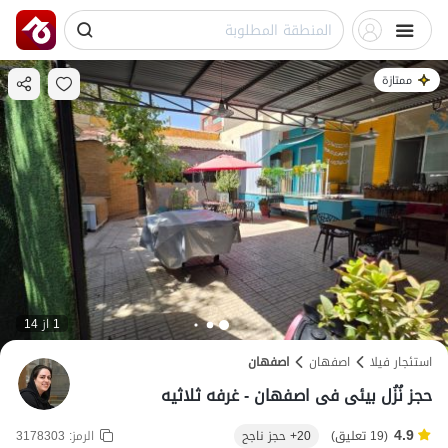
ممتازة
1 از 14
استئجار فيلا
اصفهان
اصفهان
حجز نُزُل بیئی فی اصفهان - غرفه ثلاثیه
4.9
(19 تعليق)
20+ حجز ناجح
الرمز:
3178303