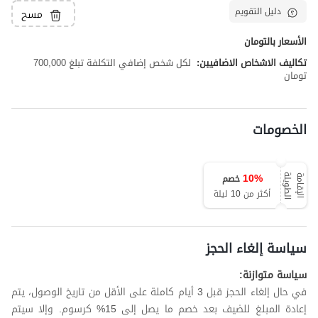
دليل التقويم
مسح
الأسعار بالتومان
تكاليف الاشخاص الاضافيين:
لكل شخص إضافي التكلفة تبلغ 700,000
تومان
الخصومات
10
%
خصم
ة
ا
ل
إ
ق
ا
م
ة
ا
ل
ط
و
ي
ل
أكثر من 10 ليلة
سياسة إلغاء الحجز
سياسة متوازنة:
في حال إلغاء الحجز قبل 3 أيام كاملة على الأقل من تاريخ الوصول، يتم
إعادة المبلغ للضيف بعد خصم ما يصل إلى 15% كرسوم. وإلا سيتم