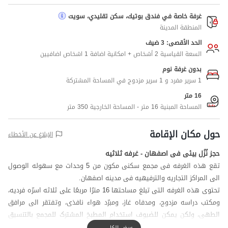
غرفة خاصة في فندق بوتيك، سكن تقليدي، سويت
المنطقة المدينة
الحد الأقصى: 3 ضيف
السعة القياسية 2 أشخاص + امكانية اضافة 1 اشخاص اضافيين
بدون غرفة نوم
1 سرير مفرد و 1 سرير مزدوج في المساحة المشتركة
16 متر
المساحة المبنية 16 متر - المساحة الخارجية 350 متر
حول مكان الإقامة
الإبلاغ عن الأخطاء
حجز نُزُل بیئی فی اصفهان - غرفه ثلاثیه
تقع هذه الغرفه فی مجمع سکنی مکون من 5 وحدات مع سهوله الوصول
الی المراکز التجاریه والترفیهیه فی مدینه اصفهان.
تحتوی هذه الغرفه التی تبلغ مساحتها 16 مترًا مربعًا علی ثلاثه اسرّه فردیه،
ومکتب دراسه مزدوج، ومدفاه غاز، ومبرّد هواء نافذی، وتفتقر الی مرافق
الطهی، ولکن یمکن للضیوف استخدام المطبخ المشترک للمجمع بالتنسیق
المسبق.
عرض الكل