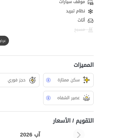
موقف سيارات
نظام تبريد
أثاث
مسبح
عرض الك
المميزات
سکن ممتازة
حجز فوري
عصير الشفاه
التقويم / الأسعار
آب 2026