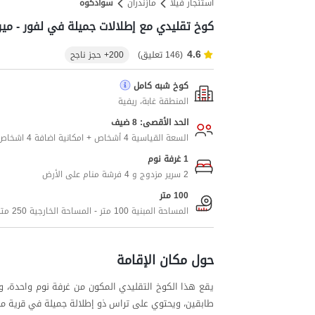
استئجار فيلا
مازندران
سوادکوه
كوخ تقليدي مع إطلالات جميلة في لفور - ميرا
4.6
(146 تعليق)
200+ حجز ناجح
كوخ شبه كامل
المنطقة غابة، ريفية
الحد الأقصى: 8 ضيف
السعة القياسية 4 أشخاص + امكانية اضافة 4 اشخاص اضافيين
1 غرفة نوم
2 سرير مزدوج و 4 فرشة منام على الأرض
100 متر
المساحة المبنية 100 متر - المساحة الخارجية 250 متر
حول مكان الإقامة
يقع هذا الكوخ التقليدي المكون من غرفة نوم واحدة، 
طابقين، ويحتوي على تراس ذو إطلالة جميلة في قرية ميراركلا، على بعد حوالي 