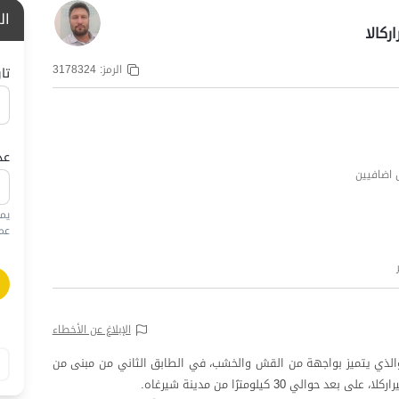
ال
ركالا
الرمز:
3178324
تا
عد
يم
عمره
الإبلاغ عن الأخطاء
والذي يتميز بواجهة من القش والخشب، في الطابق الثاني من مبنى من
30 كيلومترًا من مدينة شيرغاه.