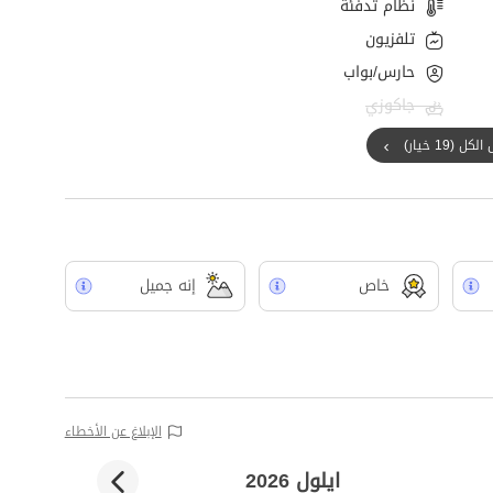
نظام تدفئة
تلفزيون
حارس/بواب
جاكوزي
ل (19 خيار)
خاص
إنه جميل
الإبلاغ عن الأخطاء
ايلول 2026