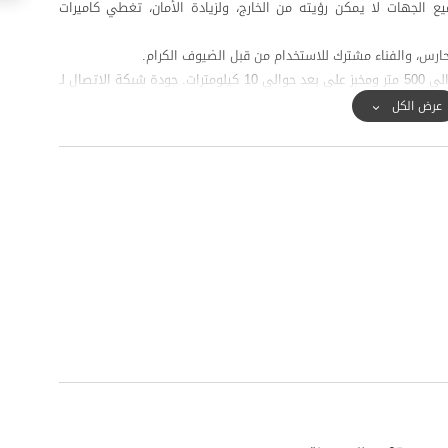
 الجهات لا يمكن رؤيته من الخارج، ولزيادة الأمان، تغطي كاميرات
ارس، والفناء مشترك للاستخدام من قبل الضيوف الكرام.
لتلبية الاحتياجات اليومية، يتوفر سوبر ماركت على بعد حوالي 500 متر ومخبز على بعد حوالي 10 كيلومترات. جودة شبكة الاتصال لـ
عرض الكل
زءًا من المناطق السياحية في هذه المنطقة.