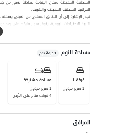
المنطقة المحيطة بمكان الإقامة محاطة بسور من جميع
المراقبة المنطقة المحيطة والشرفة.
تجدر الإشارة إلى أن الطابق السفلي من المبنى يسكنه ح
Hamrah Aval و Irancell جيدة للمكالمات، وتغطية الإنترنت لكلا المشغلين هي 4G.
تعتبر مناطق بالانغداره، سد لافور، والشلالات السبعة ج
مساحة النوم
1 غرفة نوم
غرفة 1
مساحة مشتركة
1 سرير مزدوج
1 سرير مزدوج
4 فرشة منام على الأرض
المرافق