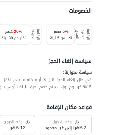
الخصومات
20
%
5
%
خصم
خصم
ة
ا
ل
إ
ق
ا
م
ة
ق
ص
ي
ر
ة
ا
ل
م
د
ا
ل
إ
ق
ا
م
ة
ا
ل
ط
و
ي
ل
ى
أكثر من 5 ليلة
أكثر من 30 ليلة
سياسة إلغاء الحجز
سياسة متوازنة:
في حال إلغاء الحجز قبل 3 أيام
15% كرسوم. وإلا سيتم خصم أجرة الليلة الأولى بالإضافة إلى ما يصل إلى 15% من الليالي المتبقية.
قواعد مكان الإقامة
وقت الدخول
وقت الخروج
2 ظهرا إلى غير محدود
12 ظهرا