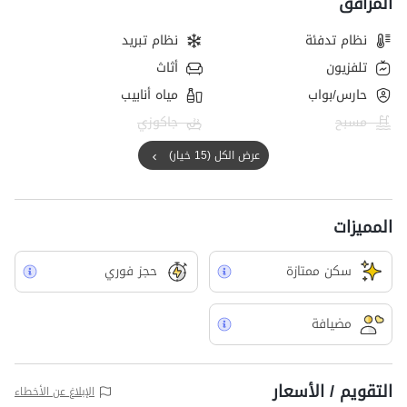
المرافق
جهاز تحكم، ويمكن للضيوف إيقاف تشغيل مكيف الهواء يدويًا من الجهاز.
نظام تدفئة
نظام تبريد
نظرًا لأعمال الصيانة في الزقاق المؤدي إلى مكان الإقامة، يجب على
الضيوف السير حوالي 50 مترًا للوصول إلى مكان الإقامة.
تلفزيون
أثاث
حارس/بواب
مياه أنابيب
مسبح
جاكوزي
عرض الكل (15 خيار)
المميزات
سکن ممتازة
حجز فوري
مضيافة
التقويم / الأسعار
الإبلاغ عن الأخطاء