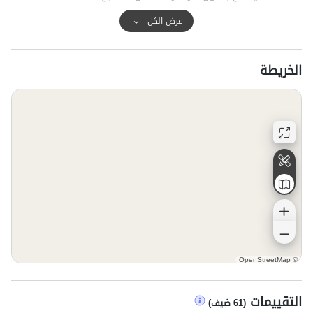
عرض الكل
الخريطة
OpenStreetMap
©
التقييمات
(
61
ضيف
)