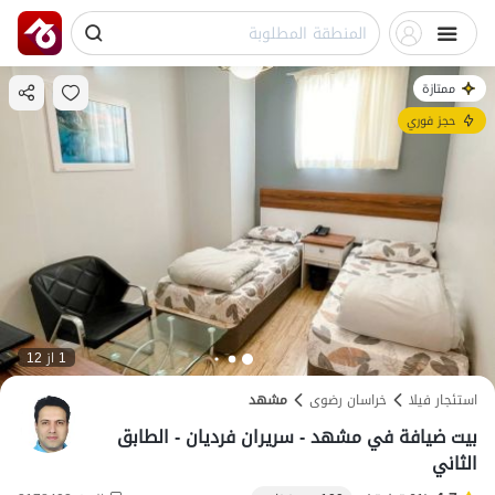
ممتازة
حجز فوري
1 از 12
استئجار فيلا
خراسان رضوی
مشهد
بيت ضيافة في مشهد - سريران فرديان - الطابق
الثاني