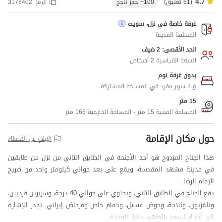
4.7
(61 تعليق)
100+ حجز ناجح
الرمز:
3178402
غرفة خاصة في نزل، سويت
المنطقة المدينة
الحد الأقصى: 2 ضيف
السعة القياسية 2 أشخاص
بدون غرفة نوم
و 2 سرير مفرد في المساحة المشتركة
15 متر
المساحة المبنية 15 متر - المساحة الخارجية 165 متر
حول مكان الإقامة
الإبلاغ عن الأخطاء
هذا الجناح المزدوج هو أحد الأجنحة في الطابق الثاني من نزل من طابقين
في مدينة مشهد المقدسة، ويقع على بعد حوالي كيلومتر واحد من ضريح
الإمام الرضا.
يقع الجناح في الطابق الثاني، ويحتوي على حوالي 40 درجة، وسريرين فرديين،
وتلفزيون، وثلاجة، وحوض غسيل، وحمام خاص ومرحاض إيراني. تجدر الإشارة
إلى أنه لا يُسمح بالطهي داخل الوحدة.