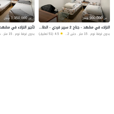
1,350,000
900,000
من
تومان
من
تومان
النزلاء في مشهد - جناح 2 سرير فردي - الطابق الأول
بدون غرفة نوم . 15 متر . حتى 2 ضيف
4.5
(51 تعليق)