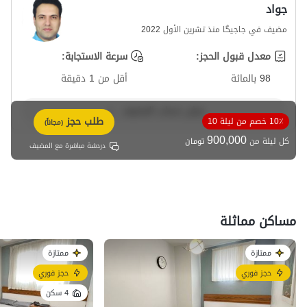
جواد
مضيف في جاجیگا منذ تشرين الأول 2022
معدل قبول الحجز:
سرعة الاستجابة:
98 بالمائة
أقل من 1 دقيقة
عرض حساب المضيف
طلب حجز
10٪ خصم من ليلة 10
(مجاناً)
900,000
كل ليلة من
تومان
دردشة مباشرة مع المضيف
مساكن مماثلة
ممتازة
ممتازة
حجز فوري
حجز فوري
4 سكن