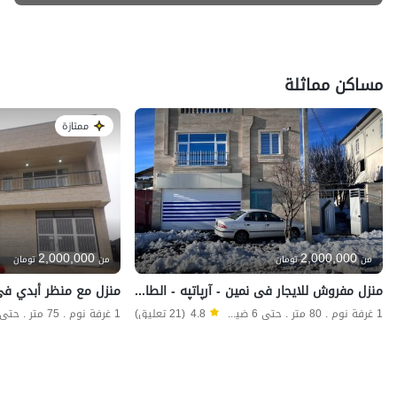
مساكن مماثلة
ممتازة
2,000,000
2,000,000
من
تومان
من
تومان
منزل مفروش للایجار فی نمین - آرپاتپه - الطابق الثانی
1 غرفة نوم . 80 متر . حتى 6 ضيف
4.8
(21 تعليق)