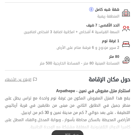
شقة شبه كامل
المنطقة ريفية
الحد الأقصى: 7 ضيف
السعة القياسية 4 أشخاص + امكانية اضافة 3 اشخاص اضافيين
1 غرفة نوم
2 سرير مزدوج و 6 فرشة منام على الأرض
80 متر
المساحة المبنية 80 متر - المساحة الخارجية 500 متر
حول مكان الإقامة
الإبلاغ عن الأخطاء
استئجار منزل مفروش في نمین - Arpathepe
يقع هذا المنزل المفروش المكون من غرفة نوم واحدة مع تراس يطل على
منظر جميل في الطابق الثاني من مبنى من طابقين في قرية أرباثيبي
اللطيفة ، على بعد حوالي 7 كم من مدينة نمین و 30 كم من اردبيل.
الأراضي المحيطة بالسكن محاطة بأسوار ، وبوابة المدخل والفناء المطل على
كاميرا الدوائر التلفزيونية المغلقة مشتركة مع الوحدة الجانبية.
ضيوفا أعزائي ، يمكنك المشي حوالي 100 متر إلى السوبر ماركت وحوالي 5
عرض الكل