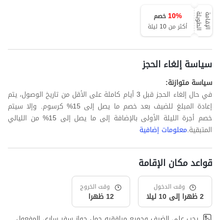
10
%
خصم
ة
ا
ل
إ
ق
ا
م
ة
ا
ل
ط
و
ي
ل
أكثر من 10 ليلة
سياسة إلغاء الحجز
سياسة متوازنة:
في حال إلغاء الحجز قبل 3 أيام كاملة على الأقل من تاريخ الوصول، يتم
إعادة المبلغ للضيف بعد خصم ما يصل إلى 15% كرسوم. وإلا سيتم
خصم أجرة الليلة الأولى بالإضافة إلى ما يصل إلى 15% من الليالي
المتبقية.
معلومات إضافية
قواعد مكان الإقامة
وقت الدخول
وقت الخروج
2 ظهرا إلى 10 ليلا
12 ظهرا
يجب على الضيف وجميع مرافقيه حمل جواز سفر ساري المفعول.