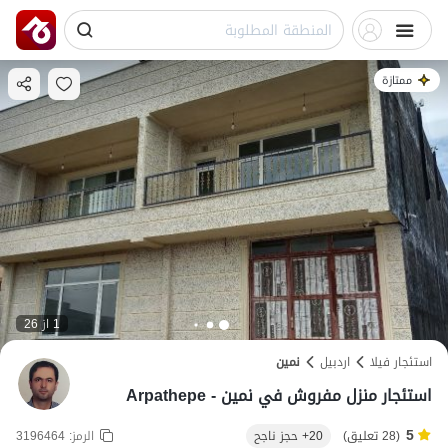
ممتازة
1 از 26
استئجار فيلا
اردبیل
نمین
استئجار منزل مفروش في نمین - Arpathepe
5
(28 تعليق)
20+ حجز ناجح
الرمز:
3196464