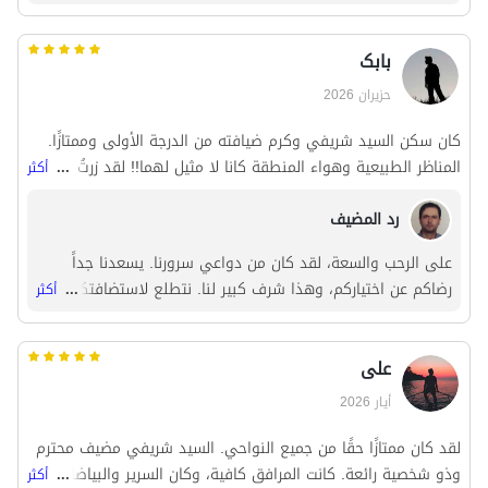
بابک
حزيران 2026
كان سكن السيد شريفي وكرم ضيافته من الدرجة الأولى وممتازًا.
المناظر الطبيعية وهواء المنطقة كانا لا مثيل لهما!! لقد زرتُ عدة
...
أكثر
مناطق صيفية جبلية مثل فيلبند وماسال وبعض الأماكن الأخرى،
رد المضيف
ويمكن القول إن فندقلو، خاصة في فصل الربيع، أفضل من جميع
تلك الأماكن. شكرًا جزيلاً للسيد شريفي وعائلته الكريمة.
على الرحب والسعة، لقد كان من دواعي سرورنا. يسعدنا جداً
رضاكم عن اختياركم، وهذا شرف كبير لنا. نتطلع لاستضافتكم مرة
...
أكثر
أخرى قريباً! 🌷
علی
أيار 2026
لقد كان ممتازًا حقًا من جميع النواحي. السيد شريفي مضيف محترم
وذو شخصية رائعة. كانت المرافق كافية، وكان السرير والبياضات
...
أكثر