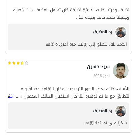
نظيف ومرتب كانت الأسرّة نظيفة كان تعامل المضيف جيدًا خضراء
وجميلة فقط كانت بعيدة جدًا.
رد المضيف
الحمد لله. نتطلع إلى رؤيتك مرة أخرى🌷🙏🏻
سید حسین
تموز 2026
للأسف، كانت بعض الصور الترويجية لمكان الإقامة مضللة ولم
تتطابق مع ما تم توفيره لنا. كان استقبال الهاتف المحمول سيئًا
...
أكثر
للغاية. كانت بعض مصابيح الإضاءة محترقة ولم يتم الاهتمام
رد المضيف
بإصلاحها. كان صندوق طرد المرحاض معطلاً. كان سخان الماء يتأرجح
باستمرار بين الماء البارد والساخن.
شكرًا على نصائحك🙏🏻