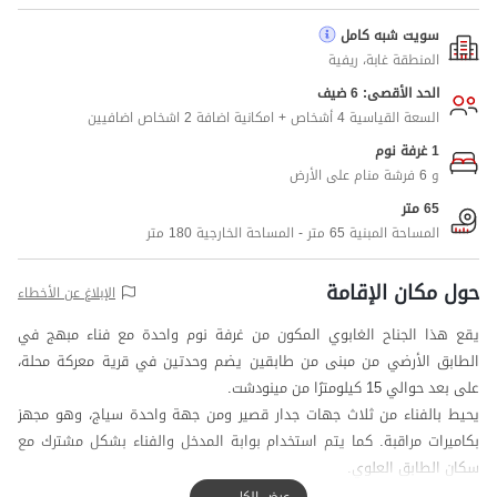
سويت شبه كامل
المنطقة غابة، ريفية
الحد الأقصى: 6 ضيف
السعة القياسية 4 أشخاص + امكانية اضافة 2 اشخاص اضافيين
1 غرفة نوم
و 6 فرشة منام على الأرض
65 متر
المساحة المبنية 65 متر - المساحة الخارجية 180 متر
حول مكان الإقامة
الإبلاغ عن الأخطاء
يقع هذا الجناح الغابوي المكون من غرفة نوم واحدة مع فناء مبهج في
الطابق الأرضي من مبنى من طابقين يضم وحدتين في قرية معركة محلة،
على بعد حوالي 15 كيلومترًا من مينودشت.
يحيط بالفناء من ثلاث جهات جدار قصير ومن جهة واحدة سياج، وهو مجهز
بكاميرات مراقبة. كما يتم استخدام بوابة المدخل والفناء بشكل مشترك مع
سكان الطابق العلوي.
لتلبية الاحتياجات اليومية، تبعد المخبز حوالي 20 مترًا والسوبر ماركت حوالي
عرض الكل