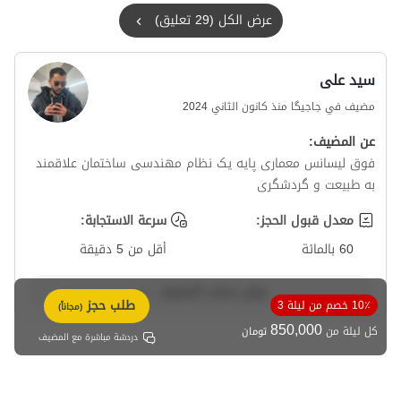
عرض الكل (29 تعليق)
سید علی
مضيف في جاجیگا منذ كانون الثاني 2024
عن المضيف:
فوق لیسانس معماری پایه یک نظام مهندسی ساختمان علاقمند
به طبیعت و گردشگری
معدل قبول الحجز:
سرعة الاستجابة:
60 بالمائة
أقل من 5 دقيقة
عرض حساب المضيف
طلب حجز
10٪ خصم من ليلة 3
(مجاناً)
850,000
كل ليلة من
تومان
دردشة مباشرة مع المضيف