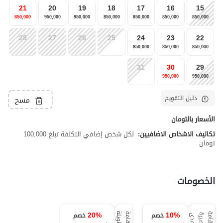
21
20
19
18
17
16
15
850,000
950,000
950,000
850,000
850,000
850,000
850,000
28
27
26
25
24
23
22
850,000
850,000
850,000
31
30
29
950,000
950,000
دليل التقويم
مسح
الأسعار بالتومان
تكاليف الاشخاص الاضافيين:
لكل شخص إضافي التكلفة تبلغ 100,000
تومان
الخصومات
20
%
10
%
خصم
خصم
ة
ا
ل
إ
ق
ا
م
ة
ق
ص
ي
ر
ة
ا
ل
م
د
ا
ل
إ
ق
ا
م
ة
ا
ل
ط
و
ي
ل
ى