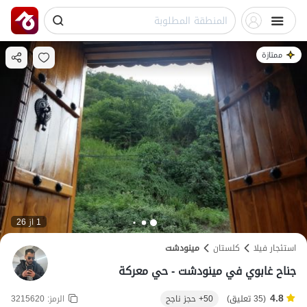
ممتازة
1 از 26
استئجار فيلا
کلستان
مینودشت
جناح غابوي في مينودشت - حي معركة
4.8
(35 تعليق)
50+ حجز ناجح
الرمز:
3215620