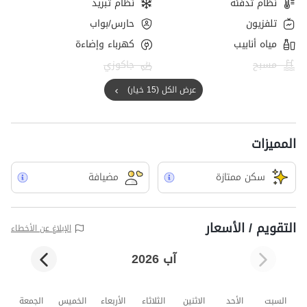
نظام تدفئة
نظام تبريد
تلفزيون
حارس/بواب
مياه أنابيب
كهرباء وإضاءة
مسبح
جاكوزي
عرض الكل (15 خيار)
المميزات
سکن ممتازة
مضيافة
التقويم / الأسعار
الإبلاغ عن الأخطاء
آب 2026
السبت
الأحد
الاثنين
الثلاثاء
الأربعاء
الخميس
الجمعة