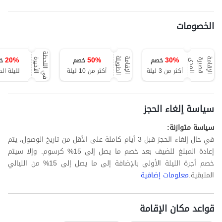
الخصومات
ف
ي
ا
ل
ل
ح
ظ
ة
ا
ل
أ
خ
ي
ر
20
%
50
%
30
%
خصم
خصم
خ
ة
ا
ل
إ
ق
ا
م
ة
ق
ص
ي
ر
ة
ا
ل
م
د
ا
ل
إ
ق
ا
م
ة
ا
ل
ط
و
ي
ل
ة
ى
أكثر من 3 ليلة
أكثر من 10 ليلة
لليلة الح
سياسة إلغاء الحجز
سياسة متوازنة:
في حال إلغاء الحجز قبل 3 أيام كاملة على الأقل من تاريخ الوصول، يتم
إعادة المبلغ للضيف بعد خصم ما يصل إلى 15% كرسوم. وإلا سيتم
خصم أجرة الليلة الأولى بالإضافة إلى ما يصل إلى 15% من الليالي
المتبقية.
معلومات إضافية
قواعد مكان الإقامة