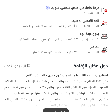
غرفة خاصة في فندق شققي، سويت
المنطقة ريفية
الحد الأقصى: 4 ضيف
السعة القياسية 2 أشخاص + امكانية اضافة 2 اشخاص اضافيين
بدون غرفة نوم
1 سرير مزدوج و 2 فرشة منام على الأرض في المساحة المشتركة
21 متر
المساحة المبنية 21 متر - المساحة الخارجية 300 متر
حول مكان الإقامة
الإبلاغ عن الأخطاء
استاجر جناحاً باطلاله علی البحیره فی حجیج - الطابق الثانی
یقع هذا الجناح بدون غرفه نوم، والذی یضم شرفه تطل علی المناظر الخلابه
للبحیره والجبل، فی الطابق الثانی مع حوالی 25 درجه وصول فی قریه حجیج
السیاحیه ذات الطوابق، والتی تبعد حوالی 30 کیلومتراً عن مدینه باوه.
یحتوی الجناح علی شرفه مریحه وحمام مع مرحاض ایرانی. یفتقر الجناح الی
مرافق الطهی، ولکن یمکنک استخدام المطبخ المرکزی.
یقیم موظف استقبال علی مدار 24 ساعه فی المبنی، ولتعزیز الامان، تم
عرض الكل