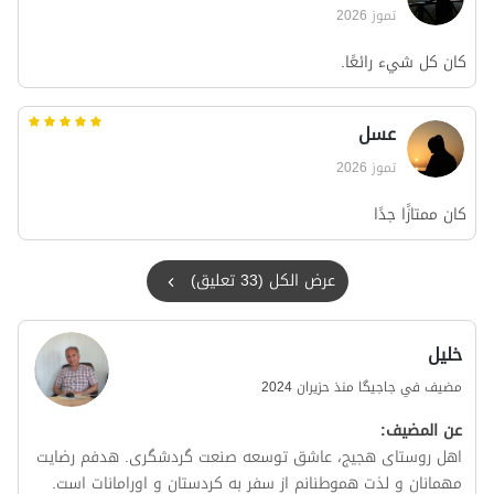
تموز 2026
كان كل شيء رائعًا.
عسل
تموز 2026
كان ممتازًا جدًا
عرض الكل (33 تعليق)
خلیل
مضيف في جاجیگا منذ حزيران 2024
عن المضيف:
اهل روستای هجیج، عاشق توسعه صنعت گردشگری. هدفم رضایت
مهمانان و لذت هموطنانم از سفر به کردستان و اورامانات است.