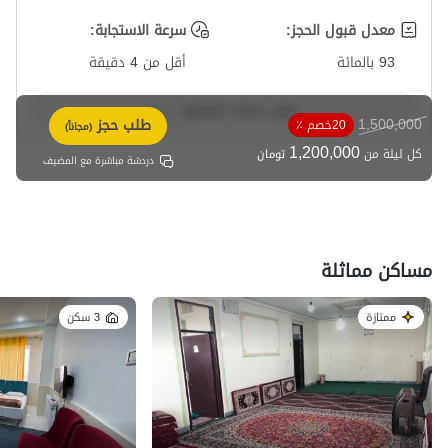
معدل قبول الحجز:
سرعة الاستجابة:
93 بالمائة
أقل من 4 دقيقة
عرض حساب المضيف
1,500,000
طلب حجز
20خصم ٪
(مجاناً)
1,200,000
كل ليلة من
تومان
دردشة مباشرة مع المضيف
مساكن مماثلة
ممتازة
3 سكن