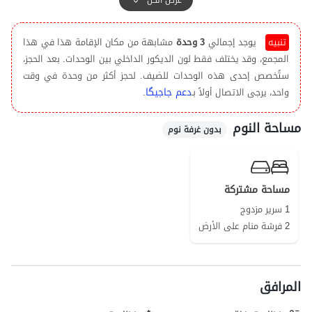
تجهیز المناطق المشترکه بکامیرات مراقبه. یرجی ملاحظه ان مکان الاقامه لا
یحتوی علی موقف خاص للسیارات، ولکن یتوفر موقف عام علی بعد 80 متراً
تنبيه
يوجد إجمالي
3 وحدة
مشابهة من مكان الإقامة هذا في هذا
من الوحده.
المجمع، وقد يختلف فقط لون الديكور الداخلي بين الوحدات. بعد الحجز،
یمکن توفیر وجبات الافطار والغداء والعشاء مقابل تکلفه اضافیه وبالتنسیق
ستُخصص إحدى هذه الوحدات للضيف. لحجز أكثر من وحدة في وقت
المسبق مع المضیف.
دعم جاجیگا
واحد، يرجى الاتصال أولاً بـ
.
لتلبیه احتیاجاتکم الاساسیه، یمکنکم استخدام السوبر مارکت والمخبز اللذین
یقعان علی بعد حوالی 100 متر من مکان الاقامه.
مساحة النوم
بدون غرفة نوم
جوده شبکه الهاتف المحمول للمکالمات جیده، وخدمه الانترنت لمشغل همره
اول هی 4G، ولمشغل ایران سیل هی 3G.
قریه حجیج، سد داریان، اورامان تخت، سوق باوه الحدودی، قریه خانقاه، شلال
داریبار، ومرعی فیمیر الصیفی هی مجرد جزء من المعالم السیاحیه فی هذه
مساحة مشتركة
المنطقه.
1 سرير مزدوج
2 فرشة منام على الأرض
المرافق