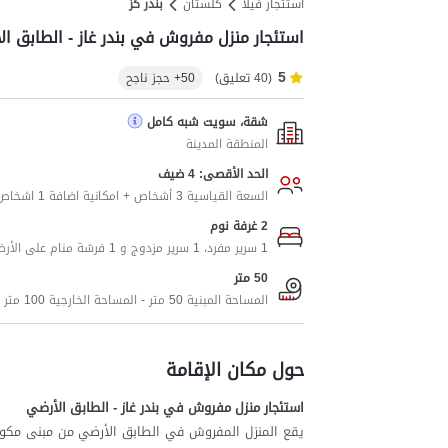
استئجار فيلا
کلستان
بندر کز
استئجار منزل مفروش في بندر غاز - الطابق ال
5
(40 تعليق)
50+ حجز ناجح
شقة، سويت شبه كامل
المنطقة المدينة
الحد الأقصى: 4 ضيف
السعة القياسية 3 أشخاص + امكانية اضافة 1 اشخاص اضافيين
2 غرفة نوم
1 سرير مفرد، 1 سرير مزدوج و 1 فرشة منام على الأرض
50 متر
المساحة المبنية 50 متر - المساحة الخارجية 100 متر
حول مكان الإقامة
استئجار منزل مفروش في بندر غاز - الطابق الأرضي
يقع المنزل المفروش في الطابق الأرضي من مبنى مكون 