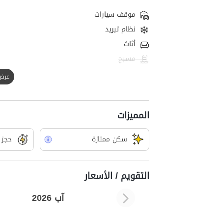
موقف سيارات
نظام تبريد
أثاث
مسبح
عرض الك
المميزات
سکن ممتازة
حجز 
التقويم / الأسعار
آب 2026