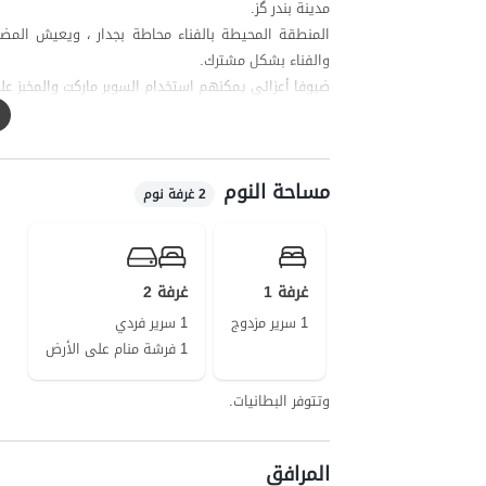
مدينة بندر گز.
المنطقة المحيطة بالفناء محاطة بجدار ، ويعيش الم
والفناء بشكل مشترك.
ضيوفا أعزائي يمكنهم استخدام السوبر ماركت والمخبز على مسافة حوالي 100 متر من الوحدة ل
جودة تغطية شبكة الهاتف المحمول لمشغلي Hamrah Aval و Irancell في محادثة جيدة والوصول إلى الإنترنت في شكل 4G.
تتمتع بندر غاز ذات العصور القديمة القديمة بإمكانية ا
الكثيفة من الجنوب ، ويعد رصيف وبازار بندر غاز أحد م
مساحة النوم
** تقع الخدمة الإيرانية لهذا المنتجع في الفناء.
2 غرفة نوم
غرفة 1
غرفة 2
1 سرير مزدوج
1 سرير فردي
1 فرشة منام على الأرض
وتتوفر البطانيات.
المرافق