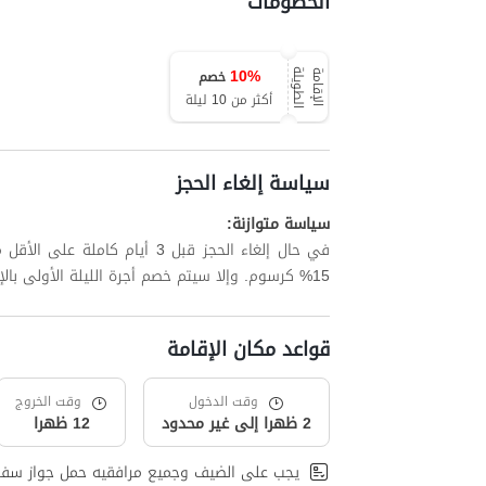
الخصومات
10
%
خصم
ة
ا
ل
إ
ق
ا
م
ة
ا
ل
ط
و
ي
ل
أكثر من 10 ليلة
سياسة إلغاء الحجز
سياسة متوازنة:
في حال إلغاء الحجز قبل 3 أيام
15% كرسوم. وإلا سيتم خصم أجرة الليلة الأولى بالإضافة إلى ما يصل إلى 15% من الليالي المتبقية.
قواعد مكان الإقامة
وقت الدخول
وقت الخروج
2 ظهرا إلى غير محدود
12 ظهرا
يجب على الضيف وجميع مرافقيه حمل جواز سفر