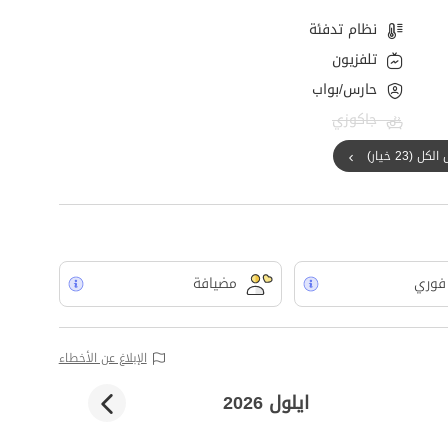
نظام تدفئة
تلفزيون
حارس/بواب
جاكوزي
ل (23 خيار)
فوري
مضيافة
الإبلاغ عن الأخطاء
ايلول 2026