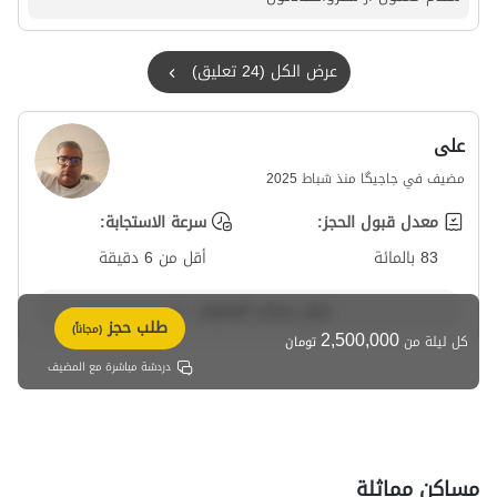
عرض الكل (24 تعليق)
علی
مضيف في جاجیگا منذ شباط 2025
معدل قبول الحجز:
سرعة الاستجابة:
83 بالمائة
أقل من 6 دقيقة
عرض حساب المضيف
طلب حجز
(مجاناً)
2,500,000
كل ليلة من
تومان
دردشة مباشرة مع المضيف
مساكن مماثلة