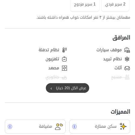
2 سرير فردي
1 سرير مزدوج
مهمانان بیشتر از ۴ نفر امکانات خواب همراه داشته باشند.
المرافق
موقف سيارات
نظام تدفئة
نظام تبريد
تلفزيون
أثاث
مصعد
مسبح
جاكوزي
عرض الكل (20 خيار)
المميزات
سکن ممتازة
مضيافة