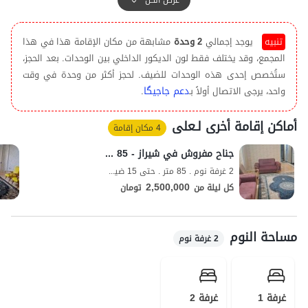
وتغطية الإنترنت هي 4G. من بين المعالم التاريخية والمناطق السياحية في
هذه المدينة الجميلة يمكن الإشارة إلى حديقة إرم شيراز، وحمام وكيل،
تنبيه
يوجد إجمالي
2 وحدة
مشابهة من مكان الإقامة هذا في هذا
ومسجد نصير الملك، وقلعة كريم خان زند، وحافظية، وضريح سعدي، وحديقة
المجمع، وقد يختلف فقط لون الديكور الداخلي بين الوحدات. بعد الحجز،
عفيف آباد، وشاه جراغ، وحديقة آزادي، وحديقة انقلاب.
ستُخصص إحدى هذه الوحدات للضيف. لحجز أكثر من وحدة في وقت
دعم جاجیگا
واحد، يرجى الاتصال أولاً بـ
.
أماكن إقامة أخرى لـعلی
4 مكان إقامة
جناح مفروش في شيراز - 85 م² - الطابق 3
2 غرفة نوم . 85 متر . حتى 15 ضيف
2,500,000
كل ليلة من
تومان
مساحة النوم
2 غرفة نوم
غرفة 1
غرفة 2