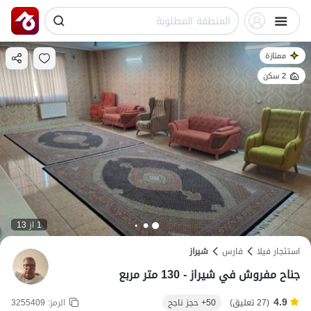
ممتازة
2 سكن
1 از 13
استئجار فيلا
فارس
شیراز
جناح مفروش في شيراز - 130 متر مربع
4.9
(27 تعليق)
50+ حجز ناجح
الرمز:
3255409