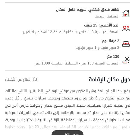
شقة، فندق شققي، سويت كامل المكان
المنطقة المدينة
الحد الأقصى: 15 ضيف
السعة القياسية 3 أشخاص + امكانية اضافة 12 اشخاص اضافيين
2 غرفة نوم
2 سرير مفرد و 1 سرير مزدوج
130 متر
المساحة المبنية 130 متر - المساحة الخارجية 1000 متر
حول مكان الإقامة
الإبلاغ عن الأخطاء
يقع هذا الجناح المفروش المكون من غرفتي نوم في الطابقين الثاني والثالث
من مبنى مكون من 3 طوابق مزود بمصعد وموقف سيارات يتسع لـ 12 وحدة
في مدينة شيراز السياحية. محيط المبنى مسور بجدار، ويتواجد حارس أمن في
مكان الإقامة على مدار 24 ساعة. بالإضافة إلى ذلك، تغطي كاميرات المراقبة
ممرات الطوابق وموقف السيارات ومنطقة الزقاق. لتلبية الاحتياجات اليومية،
يتوفر سوبر ماركت ومخبز للضيوف الكرام على بعد حوالي 20 مترًا. جودة خطوط
شبكة الهاتف المحمول لمشغلي Irancell و Hamrah Aval جيدة للمكالمات،
عرض الكل