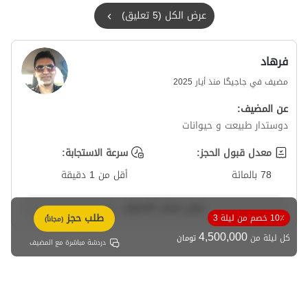
عرض الكل (5 تعليق)
فرهاد
مضيف في جاجیگا منذ أيار 2025
عن المضيف:
دوستدار طبیعت و حیوانات
معدل قبول الحجز:
سرعة الاستجابة:
78 بالمائة
أقل من 1 دقيقة
عرض حساب المضيف
طلب حجز
10٪ خصم من ليلة 3
(مجاناً)
4,500,000
كل ليلة من
تومان
دردشة مباشرة مع المضيف