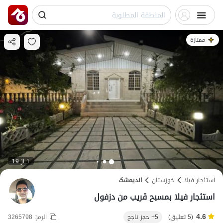
ممتازة
1 از 19
استئجار فيلا
خوزستان
اندیمشک
استئجار فيلا بمسبح قريب من دزفول
4.6
(5 تعليق)
5+ حجز ناجح
الرمز:
3265798