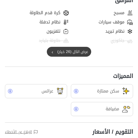
المرافق
مسبح
كرة قدم الطاولة
موقف سيارات
نظام تدفئة
نظام تبريد
تلفزيون
جاكوزي
طاولة بليارد
عرض الكل (26 خيار)
المميزات
سکن ممتازة
عرائس
مضيافة
التقويم / الأسعار
الإبلاغ عن الأخطاء