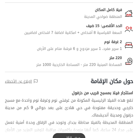
فيلا كامل المكان
المنطقة ضواحي المدينة
الحد الأقصى: 15 ضيف
السعة القياسية 8 أشخاص + امكانية اضافة 7 اشخاص اضافيين
2 غرفة نوم
1 سرير مفرد، 1 سرير مزدوج و 6 فرشة منام على الأرض
220 متر
المساحة المبنية 220 متر - المساحة الخارجية 1000 متر
حول مكان الإقامة
الإبلاغ عن الأخطاء
استئجار فيلا بمسبح قريب من دزفول
تقع هذه الفيلا الرئيسية المكونة من غرفتي نوم وغرفة نوم واحدة مع مسبح
خارجي وحديقة مفتوحة في حي هادئ على بعد حوالي 9 كم من مدينة
دزفول ومدينة أنديشماك.
المنطقة المحيطة بالفيلا محاطة بجدار، وتوجد في الزقاق وحدة أمنية تعمل
على مدار 24 ساعة، كما أنها مزودة بكاميرات مراقبة لتوفير المزيد من الأمان
عند المدخل والفناء.
عرض الكل