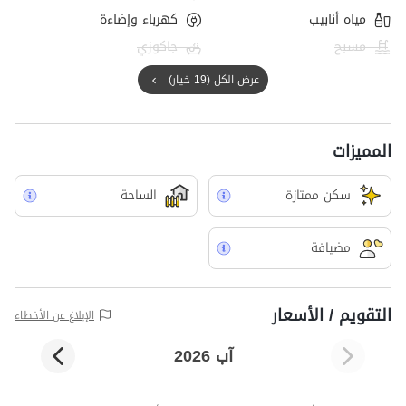
مياه أنابيب
كهرباء وإضاءة
مسبح
جاكوزي
عرض الكل (19 خيار)
المميزات
سکن ممتازة
الساحة
مضيافة
التقويم / الأسعار
الإبلاغ عن الأخطاء
آب 2026