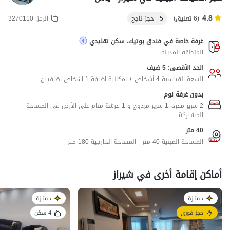
4.8
(6 تعليق)
5+ حجز ناجح
الرمز:
3270110
غرفة خاصة في فندق بوتيك، سكن تقليدي
المنطقة المدينة
الحد الأقصى: 5 ضيف
السعة القياسية 4 أشخاص + امكانية اضافة 1 اشخاص اضافيين
بدون غرفة نوم
2 سرير مفرد، 1 سرير مزدوج و 1 فرشة منام على الأرض في المساحة
المشتركة
40 متر
المساحة المبنية 40 متر - المساحة الخارجية 180 متر
أماكن إقامة أخرى في شیراز
ممتازة
ممتازة
حجز فوري
4 سكن