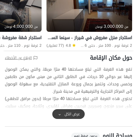
4,000,000
3,000,000
من
تومان
من
تومان
استئجار منزل مفروش في شيراز - سينما السعدي
استئجار شقة مفروشة ف
2 غرفة نوم . 100 متر . حتى 6 ضيف
4.8
(77 تعليق)
حول مكان الإقامة
الإبلاغ عن الأخطاء
تقع هذه الغرفة التي تبلغ مساحتها 40 مترًا مربعًا، والتي يمكن الوصول
إليها عبر حوالي 10 درجات، في الطابق الثاني من مبنى مكون من طابقين
وخمس وحدات، وتتميز بجمال وروعة المنازل التقليدية، مع سهولة الوصول
إلى المراكز التجارية والترفيهية في مدينة شيراز.
تحتوي هذه الغرفة التي تبلغ مساحتها 40 مترًا مربعًا (بدون مرافق للطهي)
على سرير مزدوج، وسريرين فرديين، وفراش تقليدي، وثلاجة، ومكيف سبليت،
وحمام مع مرحاض غربي.
عرض الكل
تشمل المرافق المشتركة في هذا المجمع فناءً واسعًا مزينًا ببركة مياه،
وطاولات وكراسي، ومراحيض إيرانية وغربية.
مساحة النوم
المنطقة المحيطة مسورة بجدار، وتوجد وحدة حراسة على مدار 24 ساعة في
بدون غرفة نوم