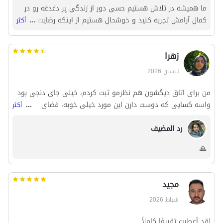
ما همیشه در تلاش هستیم حسی دور از زندگی پر دغدغه رو در
کمال آرامش تجربه کنید و خوشحال هستیم از اینکه رضایت بخش
...
أكثر
شما عزیزان هست😊🙏
زهرا
نيسان 2026
من برای اتاق دیگشون هم نظرمو ثبت کردم، خیلی جای دنجی بود
واسه کسایی که دوست دارن این مورد خیلی خوبه، فضای
...
أكثر
حیاطشون خوب بود، برخوردشون خیلی خوب بود فقط یه کوچولو
رد المضيف
نظافت و شرایط سرویس بهداشتیا هم بهتر بشه عالی میشه 🙏
🙏
مجید
شباط 2026
لقد أعطيت تقييمًا كاملاً