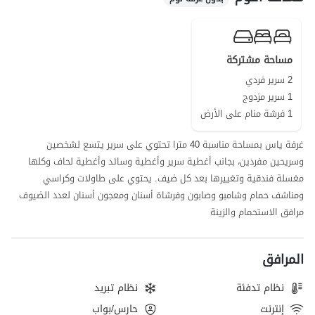
المجمع، ولزيادة الأمان، تم تجهيز المنطقة والشرفة والمرافق المشتركة
بكاميرات مراقبة.
يمكن للضيوف الكرام استخدام السوبر ماركت والمخبز على بعد حوالي 50 مترًا
مساحة مشتركة
من مكان الإقامة لتلبية احتياجاتهم اليومية.
2 سرير فردي
جودة خطوط شبكة الهاتف المحمول لمشغلي Irancell و Hamrah-e Avval
1 سرير مزدوج
جيدة للمكالمات، وتغطية الإنترنت هي 4G، كما يتوفر للضيوف خدمة الواي
1 فرشة منام على الأرض
فاي المجانية.
تعد مدينة شيراز التاريخية والأدبية، بفضل معالمها السياحية الفريدة، وجهة
غرفة ياس بمساحة مناسبة 40 مترا تحتوي على سرير يتسع لشخصين
للعديد من السياح. حديقة عفيف آباد، ومجمع زندية، وبوابة القرآن، ومجمع
وسريحين مفردين، بجانب أغطية سرير وأغطية وسائد وأغطية لحاف وكلها
تخت جمشيد، وحافظية ليست سوى جزء من معالم هذه المدينة السياحية.
مغسلة فندقية وتغييرها بعد كل ضيف. يحتوي على طاولات وكراسي
ومناشف حمام وشامبو وصابون وفرشاة أسنان ومعجون أسنان لعدد الضيوف
مرافق الاستحمام والزينة
المرافق
نظام تدفئة
نظام تبريد
إنترنت
حارس/بواب