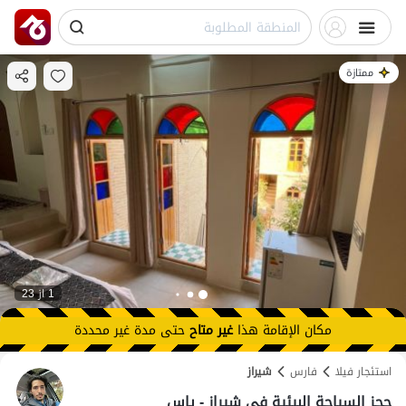
ممتازة
1 از 23
مكان الإقامة هذا
غير متاح
حتى
مدة غير محددة
استئجار فيلا
فارس
شیراز
حجز السياحة البيئية في شيراز - ياس