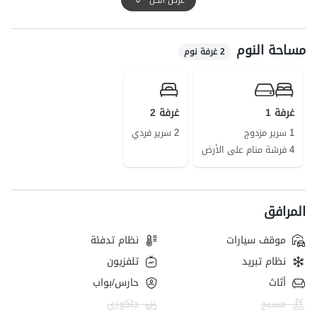
ويعتبر موقف السيارات مسكنا مشتركا.
المسافة إلى المدينة 7 دقائق
مساحة النوم
المسافة من الغابة 5 دقائق وعن البحر 20 دقيقة
2 غرفة نوم
يحظر إحضار الأليفة حتى مع الصناديق
غرفة 1
غرفة 2
1 سرير مزدوج
2 سرير فردي
4 فرشة منام على الأرض
المرافق
موقف سيارات
نظام تدفئة
نظام تبريد
تلفزيون
أثاث
حارس/بواب
مسبح
جاكوزي