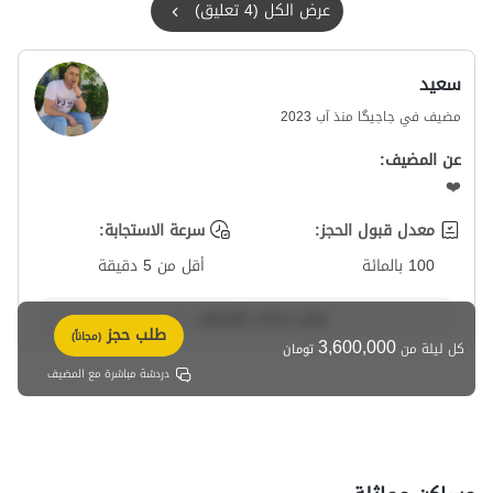
عرض الكل (4 تعليق)
سعید
مضيف في جاجیگا منذ آب 2023
عن المضيف:
❤️
معدل قبول الحجز:
سرعة الاستجابة:
100 بالمائة
أقل من 5 دقيقة
عرض حساب المضيف
طلب حجز
(مجاناً)
3,600,000
كل ليلة من
تومان
دردشة مباشرة مع المضيف