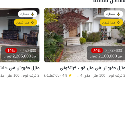
مساكن مماثلة
ممتازة
ممتازة
حجز فوري
حجز فوري
2,450,000
3,000,000
10%
30%
2,205,000
2,100,000
من
تومان
من
تومان
منزل مفروش في متل قو - كراتكوتي
منزل مفروش في هتشير
2 غرفة نوم . 100 متر . حتى 4 ضيف
4.9
(65 تعليق)