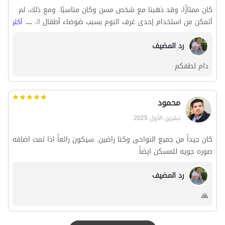
كان ممتازًا، وقد ذهبنا مع شخص مسن وكان مناسبًا. ومع ذلك، لم
أتمكن من استخدام إحدى غرف النوم بسبب ضوضاء أطفال الجيران
...
أكثر
الخلفيين (بالطبع، أنا حساس للضوضاء؛ وإلا فقد كان مجرد صوت
رد المضيف
لعب الأطفال). وسيكون من الرائع جدًا لو قام المضيف الكريم بتوفير
مروحة أو مكيف هواء آخر للغرف. بشكل عام، كانت مساحة الإقامة
دام لطفكم
جميلة جدًا، وكان المضيف ممتازًا ولطيفًا في التعامل. أوصي بزيارته.
محمود
تشرين الأول 2025
کان جیداً من جمیع النواحی وکنا راضین. سیکون رائعاً اذا تمت اضافه
صوره جویه للمسکن ایضاً.
رد المضيف
🙏