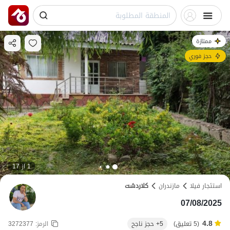
ممتازة
حجز فوري
1 از 17
استئجار فيلا
مازندران
کلاردشت
07/08/2025
4.8
(5 تعليق)
5+ حجز ناجح
الرمز:
3272377