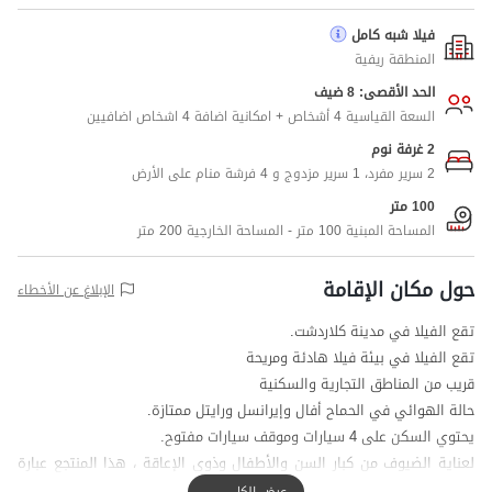
فيلا شبه كامل
المنطقة ريفية
الحد الأقصى: 8 ضيف
السعة القياسية 4 أشخاص + امكانية اضافة 4 اشخاص اضافيين
2 غرفة نوم
2 سرير مفرد، 1 سرير مزدوج و 4 فرشة منام على الأرض
100 متر
المساحة المبنية 100 متر - المساحة الخارجية 200 متر
حول مكان الإقامة
الإبلاغ عن الأخطاء
تقع الفيلا في مدينة کلاردشت.
تقع الفيلا في بيئة فيلا هادئة ومريحة
قريب من المناطق التجارية والسكنية
حالة الهوائي في الحماح أفال وإيرانسل ورايتل ممتازة.
يحتوي السكن على 4 سيارات وموقف سيارات مفتوح.
لعناية الضيوف من كبار السن والأطفال وذوي الإعاقة ، هذا المنتجع عبارة
عن فيلا ودور أرضي ويحتوي على 3 سلالم
عرض الكل