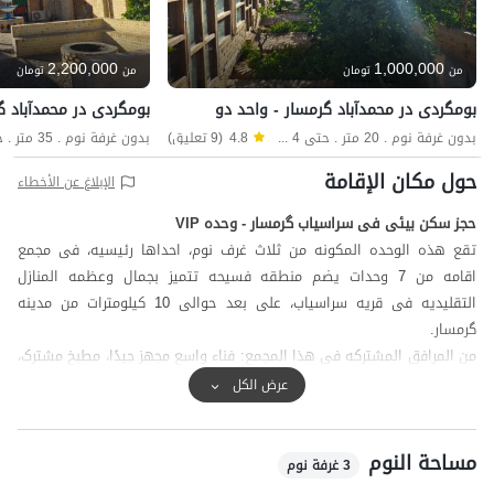
2,200,000
1,000,000
من
تومان
من
تومان
بومگردی در محمدآباد گرمسار - واحد دو
بومگردی در محمدآباد گ
بدون غرفة نوم . 20 متر . حتى 4 ضيف
4.8
(9 تعليق)
حول مكان الإقامة
الإبلاغ عن الأخطاء
حجز سکن بیئی فی سراسیاب گرمسار - وحده VIP
تقع هذه الوحده المکونه من ثلاث غرف نوم، احداها رئیسیه، فی مجمع
اقامه من 7 وحدات یضم منطقه فسیحه تتمیز بجمال وعظمه المنازل
التقلیدیه فی قریه سراسیاب، علی بعد حوالی 10 کیلومترات من مدینه
گرمسار.
من المرافق المشترکه فی هذا المجمع: فناء واسع مجهز جیدًا، مطبخ مشترک،
ودورات میاه ایرانیه فی المنطقه.
عرض الكل
المنطقه المحیطه بالفناء محاطه بسور، والمضیف متواجد ایضًا فی الموقع.
بالاضافه الی ذلک، ولزیاده الامان، تم تجهیز المنطقه والمدخل بکامیرات
مساحة النوم
مراقبه.
3 غرفة نوم
یمکن للضیوف الکرام استخدام سوبر مارکت ومخبز یقعان علی بعد حوالی