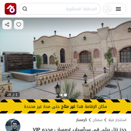
1 از 28
مكان الإقامة هذا
غير متاح
حتى
مدة غير محددة
استئجار فيلا
سمنان
کرمسار
حجز نزل بیئی فی سرآسیاب غرمسار - وحده VIP