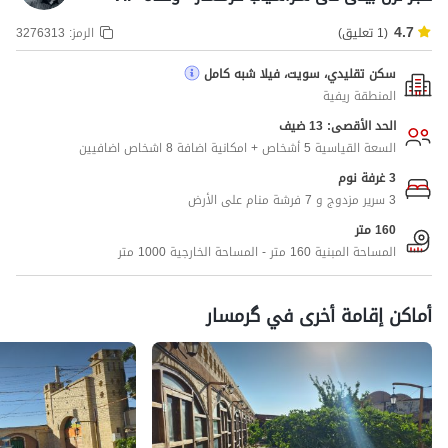
4.7
(1 تعليق)
الرمز:
3276313
سكن تقليدي، سويت، فيلا شبه كامل
المنطقة ريفية
الحد الأقصى: 13 ضيف
السعة القياسية 5 أشخاص + امكانية اضافة 8 اشخاص اضافيين
3 غرفة نوم
3 سرير مزدوج و 7 فرشة منام على الأرض
160 متر
المساحة المبنية 160 متر - المساحة الخارجية 1000 متر
أماكن إقامة أخرى في گرمسار