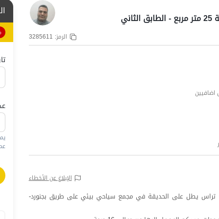
ال
اني
%
الرمز:
3285611
تا
عد
يم
عمره
الإبلاغ عن الأخطاء
 تبلغ مساحتها 25 مترًا مربعًا مع تراس يطل على الحديقة في مجمع سياحي بيئي على طريق بجنورد-