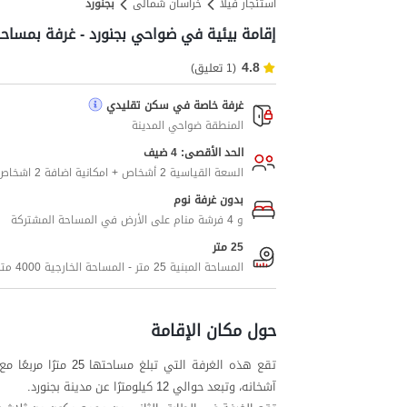
استئجار فيلا
خراسان شمالی
بجنورد
إقامة بيئية في ضواحي بجنورد - غرفة بمساحة 25 متر مربع - الطابق الث
4.8
(1 تعليق)
غرفة خاصة في سكن تقليدي
المنطقة ضواحي المدينة
الحد الأقصى: 4 ضيف
السعة القياسية 2 أشخاص + امكانية اضافة 2 اشخاص اضافيين
بدون غرفة نوم
و 4 فرشة منام على الأرض في المساحة المشتركة
25 متر
المساحة المبنية 25 متر - المساحة الخارجية 4000 متر
حول مكان الإقامة
تقع هذه الغرفة التي
آشخانه، وتبعد حوالي 12 كيلومترًا عن مدينة بجنورد.