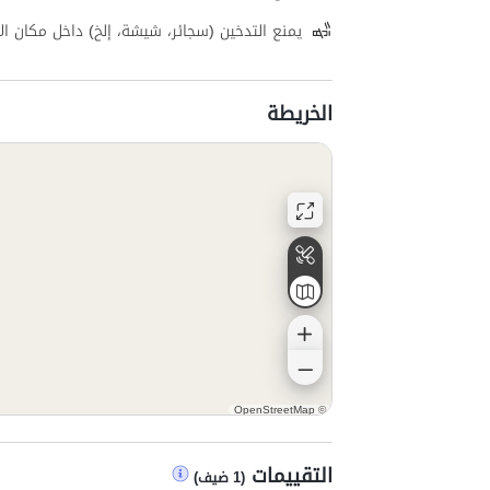
يمنع التدخين (سجائر، شيشة، إلخ) داخل مكان الإ
الخريطة
OpenStreetMap
©
التقييمات
(
1
ضيف
)