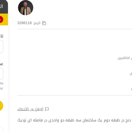
ال
%
الرمز:
3286116
تا
عد
يم
عمره
الإبلاغ عن الأخطاء
س دنج در طبقه دوم یک ساختمان سه طبقه دو واحدی در فاصله ای نزدیک