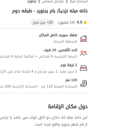
استئجار فيلا
خراسان شمالی
بجنورد
خانه مبله نزدیک بام بجنورد - طبقه دوم
4.5
(15 تعليق)
20+ حجز ناجح
شقة، سويت كامل المكان
المنطقة المدينة
الحد الأقصى: 10 ضيف
السعة القياسية 4 أشخاص + امكانية اضافة 6 اشخاص اضافيين
2 غرفة نوم
1 سرير مفرد، 1 سرير مزدوج و 4 فرشة منام على الأرض
110 متر
المساحة المبنية 110 متر - المساحة الخارجية 200 متر
حول مكان الإقامة
این خانه مبله که دارای دو اتاق خواب می باشد با ترا
از بام شهر بجنورد واقع شده است.