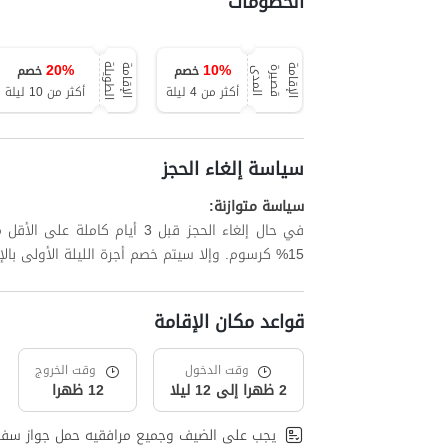
الخصومات
20
%
10
%
خصم
خصم
ة
ا
ل
إ
ق
ا
م
ة
ق
ص
ي
ر
ة
ا
ل
م
د
ا
ل
إ
ق
ا
م
ة
ا
ل
ط
و
ي
ل
ى
أكثر من 4 ليلة
أكثر من 10 ليلة
سياسة إلغاء الحجز
سياسة متوازنة:
في حال إلغاء الحجز قبل 3 أيام
15% كرسوم. وإلا سيتم خصم أجرة الليلة الأولى بالإضافة إلى ما يصل إلى 15% من الليالي المتبقية.
قواعد مكان الإقامة
وقت الدخول
وقت الخروج
2 ظهرا إلى 12 ليلا
12 ظهرا
يجب على الضيف وجميع مرافقيه حمل جواز سفر