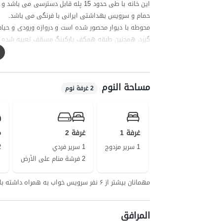
این خانه با طی حدود 15 پله قابل دست
حمام و سرویس بهداشتی ایرانی با فرنگی می باشد.
محوطه با دیوار محصور شده است و دروازه ورودی و حیاط
گیرد، همچنین طبقه همکف پارکینگ مسقف تعبیه شده 
مهمانان گرامی میتوانند برای تهیه مایحتاج روزانه با پیمودن حدود 3 کیلومتر به سوپرمارکت و نانوایی دس
پوشش تلفن همراه برای دو اپراتور ایرانسل و همراه اول در مک
مساحة النوم
2 غرفة نوم
غرفة 1
غرفة 2
م
1 سرير مزدوج
1 سرير فردي
2 فرشة
2 فرشة منام على الأرض
مهمانان بیشتر از ۶ نفر سرویس خواب به همراه داشته باشند
المرافق