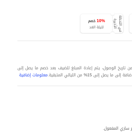
ف
ي
ا
ل
ل
ح
ظ
ة
ا
ل
أ
خ
ي
ر
10
%
خصم
ة
لليلة الغد
 كاملة على الأقل من تاريخ الوصول، يتم إعادة المبلغ للضيف بعد خصم ما يصل إلى
معلومات إضافية
 ساري المفعول.