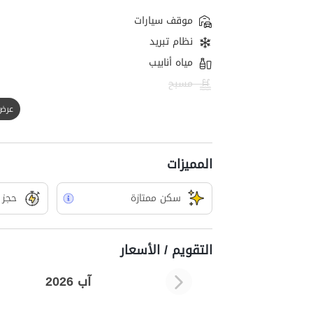
موقف سيارات
نظام تبريد
مياه أنابيب
مسبح
عرض الك
المميزات
سکن ممتازة
حجز 
التقويم / الأسعار
آب 2026