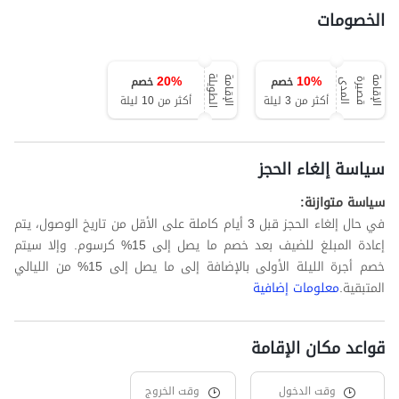
الخصومات
20
%
10
%
خصم
خصم
ة
ا
ل
إ
ق
ا
م
ة
ق
ص
ي
ر
ة
ا
ل
م
د
ا
ل
إ
ق
ا
م
ة
ا
ل
ط
و
ي
ل
ى
أكثر من 3 ليلة
أكثر من 10 ليلة
سياسة إلغاء الحجز
سياسة متوازنة:
في حال إلغاء الحجز قبل 3 أيام كاملة على الأقل من تاريخ الوصول، يتم
إعادة المبلغ للضيف بعد خصم ما يصل إلى 15% كرسوم. وإلا سيتم
خصم أجرة الليلة الأولى بالإضافة إلى ما يصل إلى 15% من الليالي
المتبقية.
معلومات إضافية
قواعد مكان الإقامة
وقت الدخول
وقت الخروج