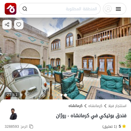
1 از 27
استئجار فيلا
کرمانشاه
کرمانشاه
فندق بوتيكي في كرمانشاه - روژان
5
(1 تعليق)
الرمز:
3288593