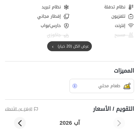
نظام تدفئة
نظام تبريد
تلفزيون
إفطار مجاني
إنترنت
حارس/بواب
مسبح
جاكوزي
عرض الكل (20 خيار)
المميزات
طعام محلي
التقويم / الأسعار
الإبلاغ عن الأخطاء
آب 2026