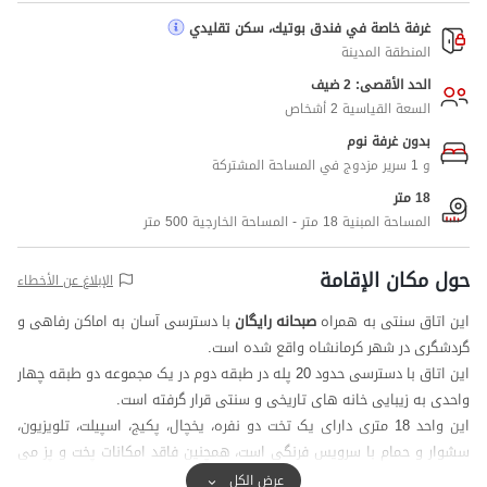
غرفة خاصة في فندق بوتيك، سكن تقليدي
المنطقة المدينة
الحد الأقصى: 2 ضيف
السعة القياسية 2 أشخاص
بدون غرفة نوم
و 1 سرير مزدوج في المساحة المشتركة
18 متر
المساحة المبنية 18 متر - المساحة الخارجية 500 متر
حول مكان الإقامة
الإبلاغ عن الأخطاء
این اتاق سنتی به همراه
صبحانه رایگان
با دسترسی آسان به اماکن رفاهی و
گردشگری در شهر کرمانشاه واقع شده است.
این اتاق با دسترسی حدود 20 پله در طبقه دوم در یک مجموعه دو طبقه چهار
واحدی به زیبایی خانه های تاریخی و سنتی قرار گرفته است.
این واحد 18 متری دارای یک تخت دو نفره، یخچال، پکیج، اسپیلت، تلویزیون،
سشوار و حمام با سرویس فرنگی است، همچنین فاقد امکانات پخت و پز می
باشد.
عرض الكل