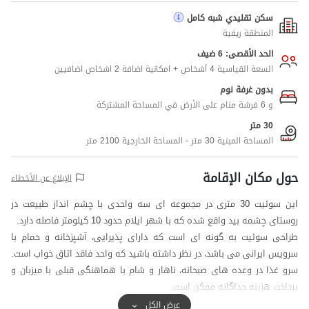
سكن تقليدي شبه كامل
المنطقة ريفية
الحد الأقصى: 6 ضيف
السعة القياسية 4 أشخاص + امكانية اضافة 2 اشخاص اضافيين
بدون غرفة نوم
و 6 فرشة منام على الأرض في المساحة المشتركة
30 متر
المساحة المبنية 30 متر - المساحة الخارجية 2100 متر
حول مكان الإقامة
الإبلاغ عن الأخطاء
این سوئیت 30 متری در مجموعه ای سه واحدی با چشم انداز طبیعت در
روستای چشمه بید واقع شده که با شهر ایلام حدود 10 کیلومتر فاصله دارد.
طراحی سوئیت به گونه ای است که دارای پذیرایی، آشپزخانه و حمام با
سرویس ایرانی می باشد، در نظر داشته باشید که واحد فاقد اتاق خواب است.
سرو غذا در وعده های صبحانه، ناهار و شام با هماهنگی قبلی با میزبان و
پرداخت هزینه جداگانه ممکن است.
از مشاعات مجموعه می توان حیاط دلباز، ایوان ورودی و سرویس ایرانی
عرض الكل