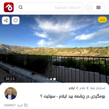
جديد
1 از 10
استئجار فيلا
ایلام
ایلام
بومگردی در چشمه بید ایلام - سوئیت ۲
الرمز:
3300917