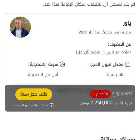
لم يتم تسجيل أي تعليقات لمكان الإقامة هذا بعد.
یاور
مضيف في جاجیگا منذ أيار 2026
عن المضيف:
آماده میزبانی از میهمانان عزیز
معدل قبول الحجز:
سرعة الاستجابة:
50 بالمائة
أقل من 8 دقيقة
عرض حساب المضيف
2,500,000
طلب حجز
10خصم ٪
(مجاناً)
2,250,000
كل ليلة من
تومان
دردشة مباشرة مع المضيف
مساكن مماثلة