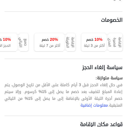
الخصومات
10
%
20
%
10
%
خصم
خصم
خ
ة
ا
ل
إ
ق
ا
م
ة
ق
ص
ي
ر
ة
ا
ل
م
د
ا
ل
إ
ق
ا
م
ة
ا
ل
ط
و
ي
ل
ي
ى
ج
م
ي
ع
ا
ل
ل
ي
ا
ل
أكثر من 3 ليلة
أكثر من 7 ليلة
الحجز ال
سياسة إلغاء الحجز
سياسة متوازنة:
في حال إلغاء الحجز قبل 3 أيام كاملة على الأقل من تاريخ الوصول، يتم
إعادة المبلغ للضيف بعد خصم ما يصل إلى 15% كرسوم. وإلا سيتم
خصم أجرة الليلة الأولى بالإضافة إلى ما يصل إلى 15% من الليالي
المتبقية.
معلومات إضافية
قواعد مكان الإقامة