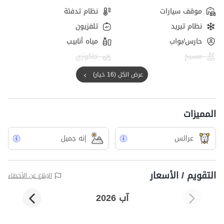
موقف سيارات
نظام تدفئة
نظام تبريد
تلفزيون
حارس/بواب
مياه أنابيب
مسبح
جاكوزي
عرض الكل (16 خيار)
المميزات
عرائس
إنه جميل
التقويم / الأسعار
الإبلاغ عن الأخطاء
آب 2026