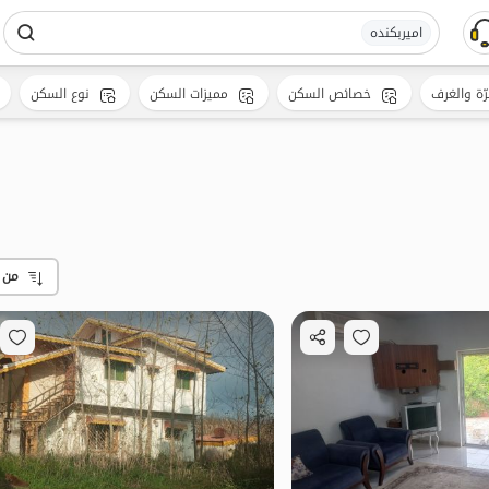
امیربکنده
رّة والغرف
خصائص السكن
مميزات السكن
نوع السكن
من 