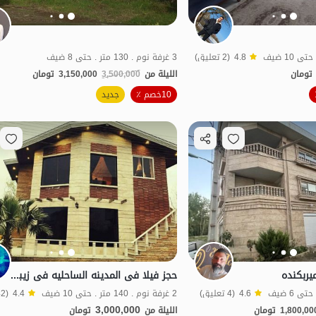
4.8
(2 تعليق)
3 غرفة نوم . 130 متر . حتى 8 ضيف
تومان
الليلة من
3,500,000
3,150,000
تومان
الموقع على الخريطة
10خصم ٪
جديد
ربكنده
حجز فیلا فی المدینه الساحلیه فی زیباکنار
4.6
(4 تعليق)
2 غرفة نوم . 140 متر . حتى 10 ضيف
4.4
(42 تعليق)
3,000,000
1,800,00
تومان
الليلة من
تومان