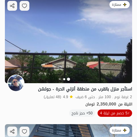
ممتازة
استأجر منزل بالقرب من منطقة أنزلي الحرة - جولشن
2 غرفة نوم . 100 متر . حتى 6 ضيف
4.9
(48 تعليق)
2,350,000
الليلة من
تومان
5٪ خصم من ليلة 4
50+ حجز ناجح
ممتازة