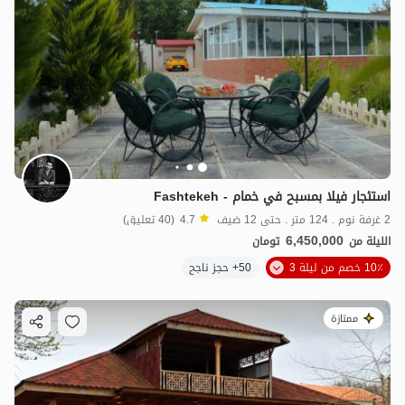
استئجار فيلا بمسبح في خمام - Fashtekeh
2 غرفة نوم . 124 متر . حتى 12 ضيف
4.7
(40 تعليق)
6,450,000
الليلة من
تومان
10٪ خصم من ليلة 3
50+ حجز ناجح
ممتازة