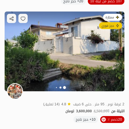
10٪ خصم من ليلة 10
20+ حجز ناجح
ممتازة
حجز فوري
2 غرفة نوم . 95 متر . حتى 6 ضيف
4.8
(14 تعليق)
الليلة من
4,500,000
3,600,000
تومان
20خصم ٪
10+ حجز ناجح