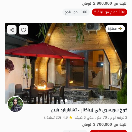
2,900,000
الليلة من
تومان
10٪ خصم من ليلة 5
100+ حجز ناجح
ممتازة
كوخ سويسري في زيباكنار - تشاباربارد بايين
2 غرفة نوم . 70 متر . حتى 6 ضيف
4.9
(20 تعليق)
3,700,000
الليلة من
تومان