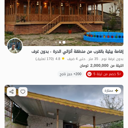
إقامة بيئية بالقرب من منطقة أنزالي الحرة - بدون غرف
بدون غرفة نوم . 35 متر . حتى 4 ضيف
4.8
(170 تعليق)
2,000,000
الليلة من
تومان
5٪ خصم من ليلة 5
200+ حجز ناجح
ممتازة