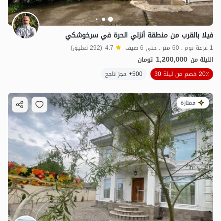
فيلا بالقرب من منطقة أنزلي الحرة في سرخوشكي
1 غرفة نوم . 60 متر . حتى 6 ضيف
4.7
(292 تعليق)
1,200,000
الليلة من
تومان
20٪ خصم من ليلة 30
500+ حجز ناجح
ممتازة