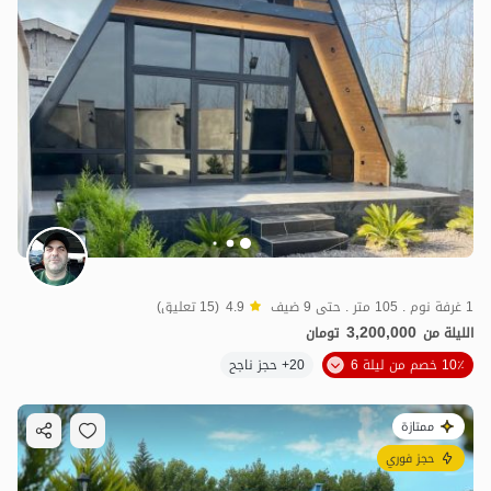
1 غرفة نوم . 105 متر . حتى 9 ضيف
4.9
(15 تعليق)
3,200,000
الليلة من
تومان
10٪ خصم من ليلة 6
20+ حجز ناجح
ممتازة
حجز فوري