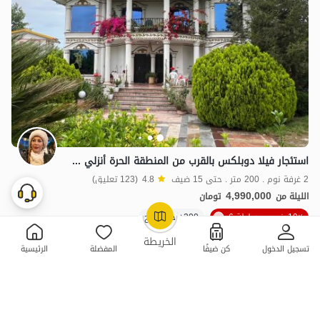
استئجار فيلا دوبلكس بالقرب من المنطقة الحرة أنزلي - فشتكة
2 غرفة نوم . 200 متر . حتى 15 ضيف
4.8
(123 تعليق)
4,990,000
الليلة من
تومان
10٪ خصم من ليلة 6
200+ حجز ناجح
OpenStreetMap
©
الخريطة
تسجيل الدخول
كن ضيفًا
المفضلة
الرئيسية
ممتازة