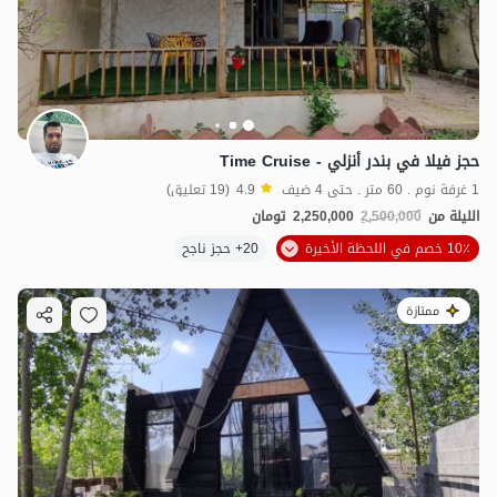
حجز فيلا في بندر أنزلي - Time Cruise
1 غرفة نوم . 60 متر . حتى 4 ضيف
4.9
(19 تعليق)
الليلة من
2,500,000
2,250,000
تومان
10٪ خصم في اللحظة الأخيرة
20+ حجز ناجح
ممتازة
1.5
مليون ت
4.9