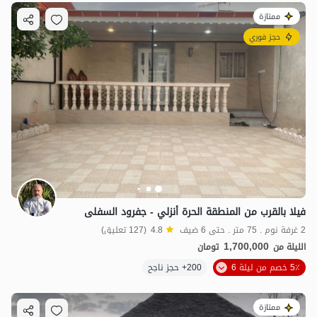
ممتازة
حجز فوري
فيلا بالقرب من المنطقة الحرة أنزلي - جفرود السفلى
2 غرفة نوم . 75 متر . حتى 6 ضيف
4.8
(127 تعليق)
1,700,000
الليلة من
تومان
5٪ خصم من ليلة 6
200+ حجز ناجح
ممتازة