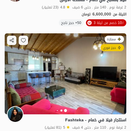
2 غرفة نوم . 140 متر . حتى 6 ضيف
4.8
(23 تعليق)
6,600,000
الليلة من
تومان
10٪ خصم من ليلة 3
50+ حجز ناجح
ممتازة
حجز فوري
استئجار فيلا في خمام - Fashteka
2 غرفة نوم . 110 متر . حتى 4 ضيف
5
(81 تعليق)