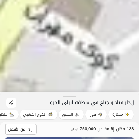
إيجار فيلا و جناح في منطقه انزلی الحره
ممتازة.
فورا.
المسبح
الكوخ الخشبي
منظر
138 مكان إقامة
من
750,000
من الأفضل
تومان