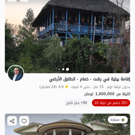
إقامة بيئية في رشت - خمام - الطابق الأرضي
بدون غرفة نوم . 15 متر . حتى 4 ضيف
4.9
(24 تعليق)
1,600,000
الليلة من
تومان
20٪ خصم من ليلة 10
50+ حجز ناجح
ممتازة