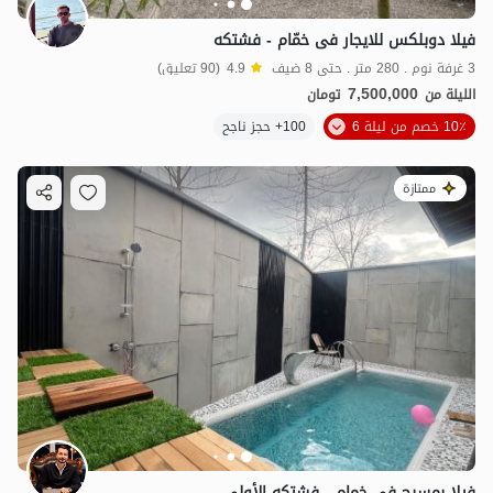
فیلا دوبلکس للایجار فی خمّام - فشتکه
3 غرفة نوم . 280 متر . حتى 8 ضيف
4.9
(90 تعليق)
7,500,000
الليلة من
تومان
10٪ خصم من ليلة 6
100+ حجز ناجح
ممتازة
فيلا بمسبح في خمام - فشتكه الأولى