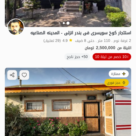
استئجار کوخ سویسری فی بندر انزلی - المدینه الصناعیه
2 غرفة نوم . 110 متر . حتى 8 ضيف
4.9
(29 تعليق)
2,500,000
الليلة من
تومان
10٪ خصم من ليلة 10
50+ حجز ناجح
ممتازة
حجز فوري