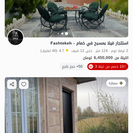
استئجار فيلا بمسبح في خمام - Fashtekeh
2 غرفة نوم . 124 متر . حتى 12 ضيف
4.7
(40 تعليق)
6,450,000
الليلة من
تومان
10٪ خصم من ليلة 3
50+ حجز ناجح
ممتازة
3.6
مليون ت
4.8