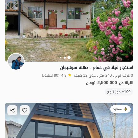
استئجار فيلا في خمام - دهنه سرشيجان
3 غرفة نوم . 240 متر . حتى 12 ضيف
4.9
(80 تعليق)
2,500,000
الليلة من
تومان
100+ حجز ناجح
ممتازة