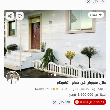
20+ حجز ناجح
ممتازة
منزل مفروش في خمام - تشوكام
1 غرفة نوم . 70 متر . حتى 10 ضيف
4.8
(47 تعليق)
1,500,000
الليلة من
تومان
5٪ خصم من ليلة 5
50+ حجز ناجح