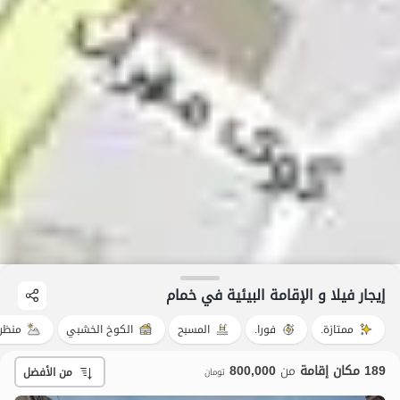
إيجار فيلا و الإقامة البيئية في خمام
ممتازة.
فورا.
المسبح
الكوخ الخشبي
منظر
189 مكان إقامة
من
800,000
من الأفضل
تومان