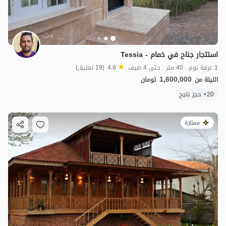
استئجار جناح في خمام - Tessia
1 غرفة نوم . 40 متر . حتى 4 ضيف
4.9
(19 تعليق)
1,600,000
الليلة من
تومان
20+ حجز ناجح
ممتازة