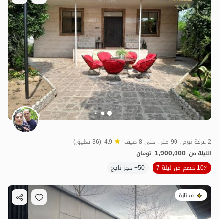
2 غرفة نوم . 90 متر . حتى 8 ضيف
4.9
(36 تعليق)
1,900,000
الليلة من
تومان
10٪ خصم من ليلة 7
50+ حجز ناجح
ممتازة