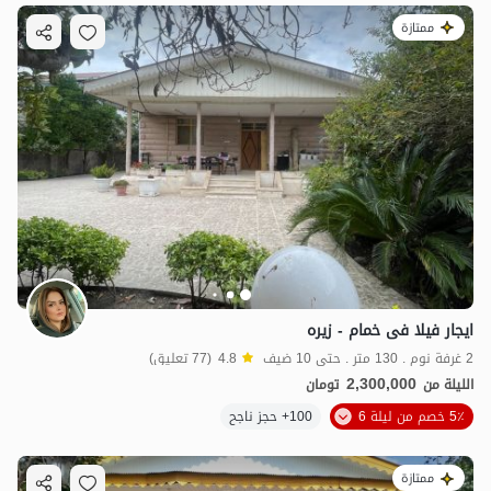
ممتازة
ایجار فیلا فی خمام - زیره
2 غرفة نوم . 130 متر . حتى 10 ضيف
4.8
(77 تعليق)
2,300,000
الليلة من
تومان
5٪ خصم من ليلة 6
100+ حجز ناجح
ممتازة