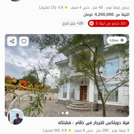
بدون غرفة نوم . 40 متر . حتى 4 ضيف
4.9
(15 تعليق)
4,200,000
الليلة من
تومان
10٪ خصم من ليلة 5
20+ حجز ناجح
ممتازة
فیلا دوبلکس للایجار فی خمّام - فشتکه
3 غرفة نوم . 280 متر . حتى 8 ضيف
4.9
(90 تعليق)