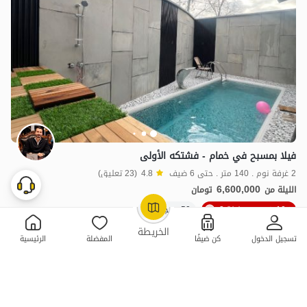
فيلا بمسبح في خمام - فشتكه الأولى
2 غرفة نوم . 140 متر . حتى 6 ضيف
4.8
(23 تعليق)
6,600,000
الليلة من
تومان
10٪ خصم من ليلة 3
50+ حجز ناجح
OpenStreetMap
©
الخريطة
تسجيل الدخول
كن ضيفًا
المفضلة
الرئيسية
ممتازة
حجز فوري