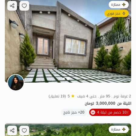
ممتازة
حجز فوري
2 غرفة نوم . 95 متر . حتى 4 ضيف
5
(19 تعليق)
3,000,000
الليلة من
تومان
10٪ خصم من ليلة 4
20+ حجز ناجح
ممتازة