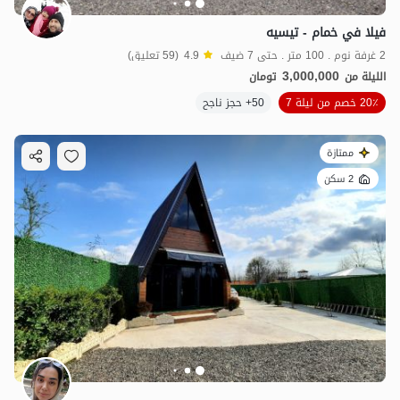
فيلا في خمام - تيسيه
2 غرفة نوم . 100 متر . حتى 7 ضيف
4.9
(59 تعليق)
3,000,000
الليلة من
تومان
20٪ خصم من ليلة 7
50+ حجز ناجح
ممتازة
2 سكن