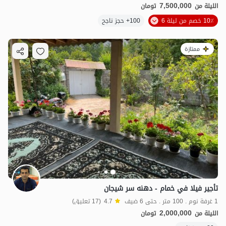
7,500,000
الليلة من
تومان
10٪ خصم من ليلة 6
100+ حجز ناجح
ممتازة
تأجير فيلا في خمام - دهنه سر شيجان
1 غرفة نوم . 100 متر . حتى 6 ضيف
4.7
(17 تعليق)
2,000,000
الليلة من
تومان