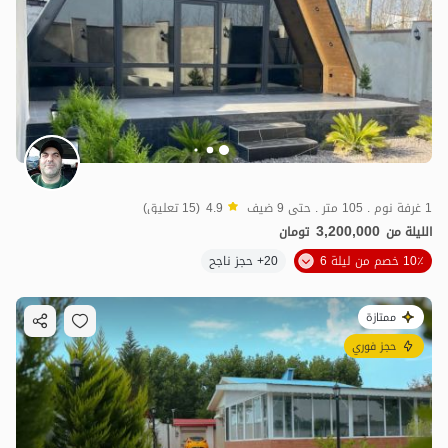
1 غرفة نوم . 105 متر . حتى 9 ضيف
4.9
(15 تعليق)
3,200,000
الليلة من
تومان
10٪ خصم من ليلة 6
20+ حجز ناجح
ممتازة
حجز فوري