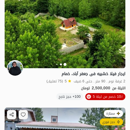
ایجار فیلا خشبیه فی جعفر آباد، خمام
2 غرفة نوم . 90 متر . حتى 6 ضيف
5
(75 تعليق)
2,500,000
الليلة من
تومان
10٪ خصم من ليلة 5
100+ حجز ناجح
ممتازة
حجز فوري