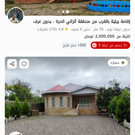
إقامة بيئية بالقرب من منطقة أنزالي الحرة - بدون غرف
بدون غرفة نوم . 35 متر . حتى 4 ضيف
4.8
(170 تعليق)
2,000,000
الليلة من
تومان
5٪ خصم من ليلة 5
200+ حجز ناجح
ممتازة