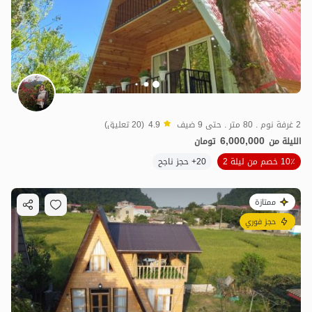
2 غرفة نوم . 80 متر . حتى 9 ضيف
4.9
(20 تعليق)
6,000,000
الليلة من
تومان
10٪ خصم من ليلة 2
20+ حجز ناجح
ممتازة
حجز فوري
6.25
مليون ت
5