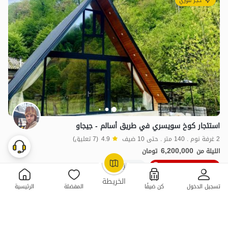
حجز فوري
استئجار كوخ سويسري في طريق أسالم - جيجاو
2 غرفة نوم . 140 متر . حتى 10 ضيف
4.9
(7 تعليق)
6,200,000
الليلة من
تومان
10٪ خصم من ليلة 5
5+ حجز ناجح
OpenStreetMap
©
الخريطة
تسجيل الدخول
كن ضيفًا
المفضلة
الرئيسية
ممتازة