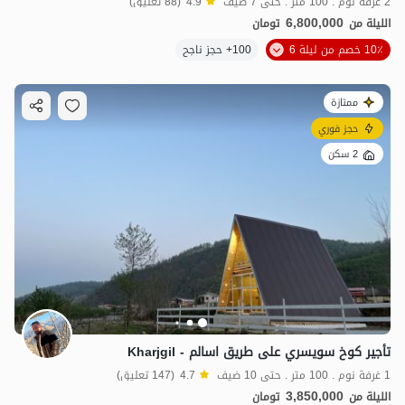
2 غرفة نوم . 100 متر . حتى 7 ضيف
4.9
(88 تعليق)
6,800,000
الليلة من
تومان
10٪ خصم من ليلة 6
100+ حجز ناجح
ممتازة
حجز فوري
2 سكن
تأجير كوخ سويسري على طريق اسالم - Kharjgil
1 غرفة نوم . 100 متر . حتى 10 ضيف
4.7
(147 تعليق)
3,850,000
الليلة من
تومان