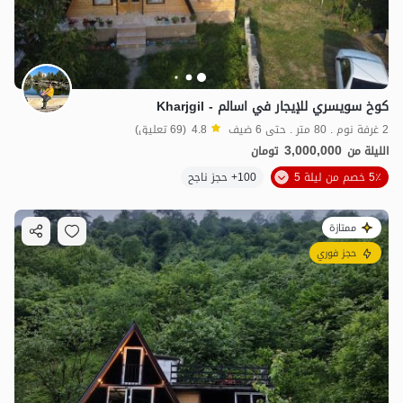
كوخ سويسري للإيجار في اسالم - Kharjgil
2 غرفة نوم . 80 متر . حتى 6 ضيف
4.8
(69 تعليق)
3,000,000
الليلة من
تومان
5٪ خصم من ليلة 5
100+ حجز ناجح
ممتازة
حجز فوري