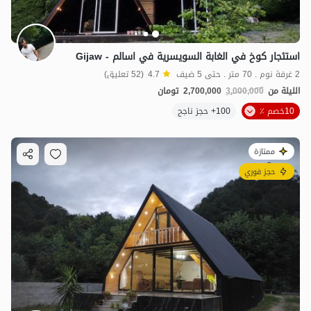
استئجار كوخ في الغابة السويسرية في اسالم - Gijaw
2 غرفة نوم . 70 متر . حتى 5 ضيف
4.7
(52 تعليق)
الليلة من
3,000,000
2,700,000
تومان
10خصم ٪
100+ حجز ناجح
ممتازة
حجز فوري