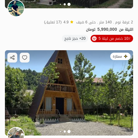
2 غرفة نوم . 140 متر . حتى 6 ضيف
4.9
(17 تعليق)
5,990,000
الليلة من
تومان
10٪ خصم من ليلة 5
20+ حجز ناجح
ممتازة