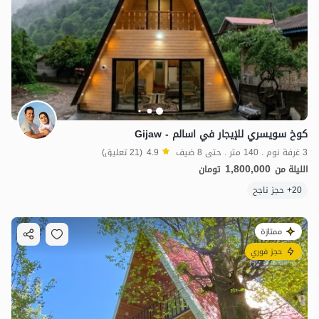
كوخ سويسري للإيجار في اسالم - Gijaw
3 غرفة نوم . 140 متر . حتى 8 ضيف
4.9
(21 تعليق)
1,800,000
الليلة من
تومان
20+ حجز ناجح
ممتازة
حجز فوري