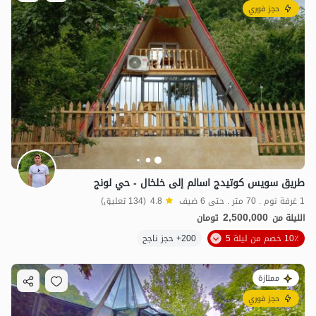
حجز فوري
طريق سويس كوتيدج اسالم إلى خلخال - حي لونج
1 غرفة نوم . 70 متر . حتى 6 ضيف
4.8
(134 تعليق)
2,500,000
الليلة من
تومان
10٪ خصم من ليلة 5
200+ حجز ناجح
ممتازة
حجز فوري