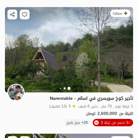
ممتازة
تأجير كوخ سويسري في اسالم - Narentable
1 غرفة نوم . 70 متر . حتى 6 ضيف
5
(13 تعليق)
2,600,000
الليلة من
تومان
5٪ خصم من ليلة 3
20+ حجز ناجح