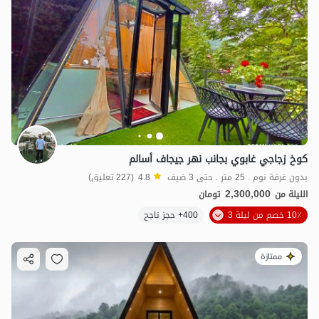
كوخ زجاجي غابوي بجانب نهر جيجاف أسالم
بدون غرفة نوم . 25 متر . حتى 3 ضيف
4.8
(227 تعليق)
2,300,000
الليلة من
تومان
10٪ خصم من ليلة 3
400+ حجز ناجح
ممتازة