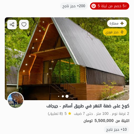
5٪ خصم من ليلة 5
200+ حجز ناجح
ممتازة
حجز فوري
كوخ على ضفة النهر في طريق أسالم - جيجاف
2 غرفة نوم . 100 متر . حتى 7 ضيف
5
(8 تعليق)
5,500,000
الليلة من
تومان
10+ حجز ناجح