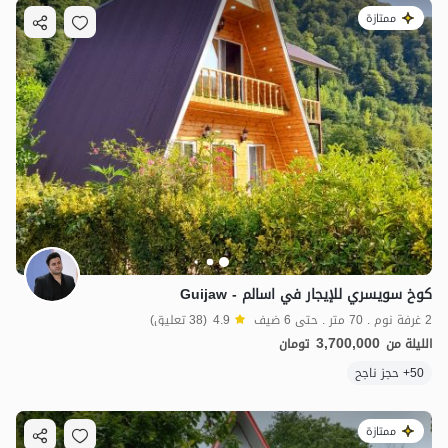
ممتازة
كوخ سويسري للإيجار في اسالم - Guijaw
2 غرفة نوم . 70 متر . حتى 6 ضيف
4.9
(38 تعليق)
3,700,000
الليلة من
تومان
50+ حجز ناجح
ممتازة