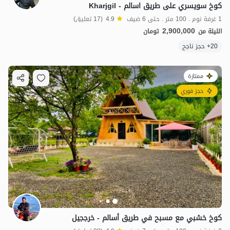
كوخ سويسري على طريق اسالم - Kharjgil
1 غرفة نوم . 100 متر . حتى 6 ضيف
4.9
(17 تعليق)
2,900,000
الليلة من
تومان
20+ حجز ناجح
ممتازة
حجز فوري
كوخ خشبي مع مسبح في طريق أسالم - خرججيل