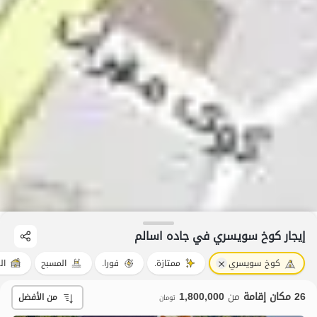
إيجار كوخ سويسري في جاده اسالم
كوخ سويسري
ممتازة.
فورا.
المسبح
ال
26 مكان إقامة
من
1,800,000
من الأفضل
تومان