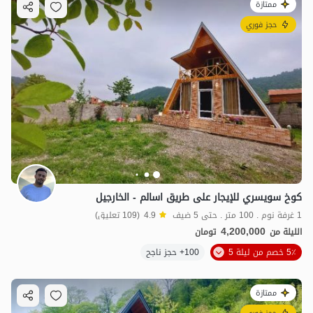
ممتازة
حجز فوري
كوخ سويسري للإيجار على طريق اسالم - الخارجيل
1 غرفة نوم . 100 متر . حتى 5 ضيف
4.9
(109 تعليق)
4,200,000
الليلة من
تومان
5٪ خصم من ليلة 5
100+ حجز ناجح
ممتازة