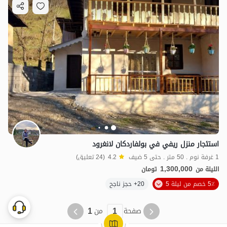
استئجار منزل ريفي في بولفاردكان لانغرود
1 غرفة نوم . 50 متر . حتى 5 ضيف
4.2
(24 تعليق)
1,300,000
الليلة من
تومان
5٪ خصم من ليلة 5
20+ حجز ناجح
1
1
صفحة
من