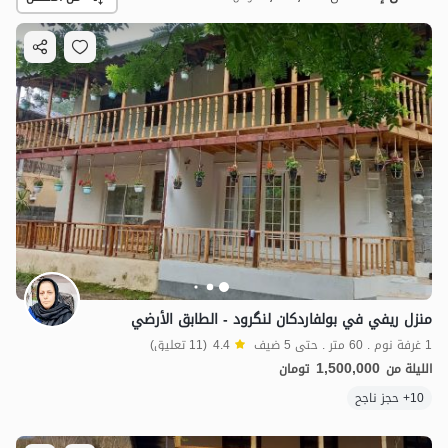
1.5
مليون ت
4.4
منزل ريفي في بولفاردكان لنگرود - الطابق الأرضي
1 غرفة نوم . 60 متر . حتى 5 ضيف
4.4
(11 تعليق)
1,500,000
الليلة من
تومان
10+ حجز ناجح