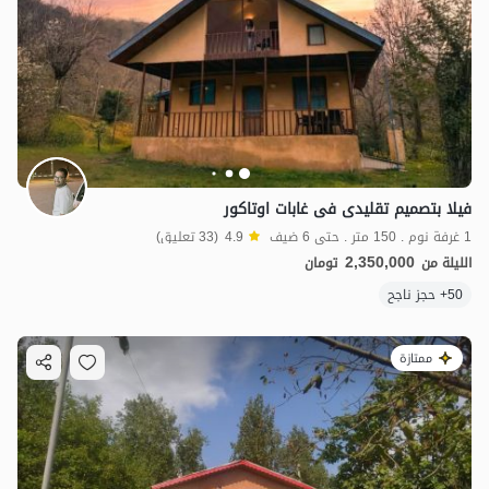
فیلا بتصمیم تقلیدی فی غابات اوتاکور
1 غرفة نوم . 150 متر . حتى 6 ضيف
4.9
(33 تعليق)
2,350,000
الليلة من
تومان
50+ حجز ناجح
ممتازة