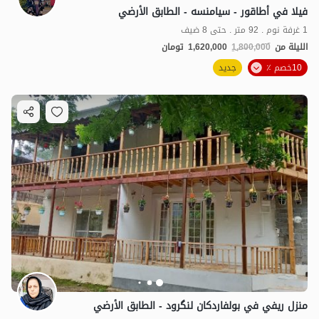
فيلا في أطاقور - سيامنسه - الطابق الأرضي
1 غرفة نوم . 92 متر . حتى 8 ضيف
الليلة من
1,800,000
1,620,000
تومان
10خصم ٪
جديد
منزل ريفي في بولفاردكان لنگرود - الطابق الأرضي