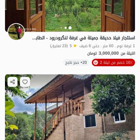
استئجار فيلا حديقة جميلة في غرفة لنگرودرود - الطابق العلوي
1 غرفة نوم . 60 متر . حتى 6 ضيف
5
(23 تعليق)
3,000,000
الليلة من
تومان
10٪ خصم من ليلة 2
20+ حجز ناجح