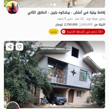
إقامة بيئية في أملش - بيشكوه بايين - الطابق الثاني
بدون غرفة نوم . 12 متر . حتى 5 ضيف
الليلة من
3,000,000
2,700,000
تومان
10٪ خصم في اللحظة الأخيرة
جديد