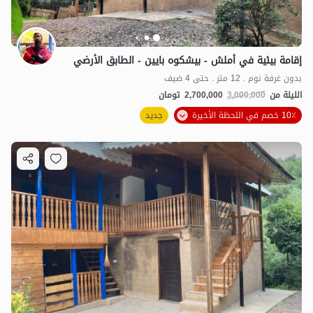
إقامة بيئية في أملش - بيشكوه بايين - الطابق الأرضي
بدون غرفة نوم . 12 متر . حتى 4 ضيف
الليلة من
3,000,000
2,700,000
تومان
10٪ خصم في اللحظة الأخيرة
جديد