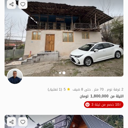
2 غرفة نوم . 70 متر . حتى 8 ضيف
5
(1 تعليق)
1,800,000
الليلة من
تومان
10٪ خصم من ليلة 3