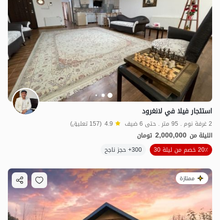
استئجار فيلا في لانغرود
2 غرفة نوم . 95 متر . حتى 6 ضيف
4.9
(157 تعليق)
2,000,000
الليلة من
تومان
20٪ خصم من ليلة 30
300+ حجز ناجح
ممتازة