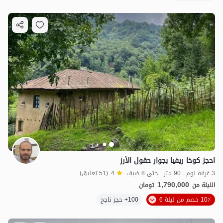
احجز كوخا ريفيا بجوار حقول الأرز
3 غرفة نوم . 90 متر . حتى 8 ضيف
4
(51 تعليق)
1,790,000
الليلة من
تومان
10٪ خصم من ليلة 6
100+ حجز ناجح