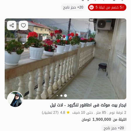
5٪ خصم من ليلة 5
20+ حجز ناجح
ایجار بیت موثث فی اطاقور لنگرود - لات لیل
2 غرفة نوم . 85 متر . حتى 10 ضيف
4.8
(27 تعليق)
1,900,000
الليلة من
تومان
20+ حجز ناجح