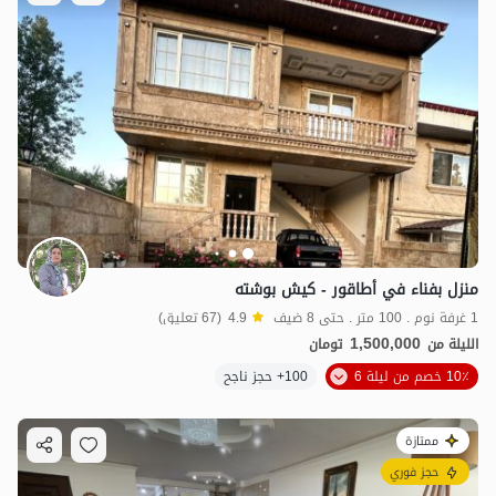
منزل بفناء في أطاقور - كيش بوشته
1 غرفة نوم . 100 متر . حتى 8 ضيف
4.9
(67 تعليق)
1,500,000
الليلة من
تومان
10٪ خصم من ليلة 6
100+ حجز ناجح
ممتازة
حجز فوري