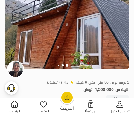
1 غرفة نوم . 50 متر . حتى 6 ضيف
4.5
(4 تعليق)
4,500,000
الليلة من
تومان
5+ حجز ناجح
OpenStreetMap
©
الخريطة
تسجيل الدخول
كن ضيفًا
المفضلة
الرئيسية