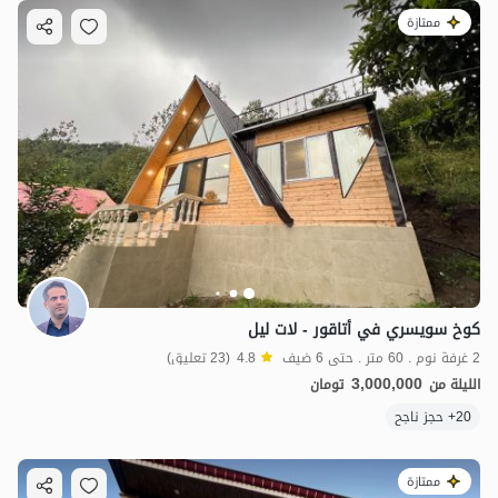
ممتازة
كوخ سويسري في أتاقور - لات ليل
2 غرفة نوم . 60 متر . حتى 6 ضيف
4.8
(23 تعليق)
3,000,000
الليلة من
تومان
20+ حجز ناجح
ممتازة