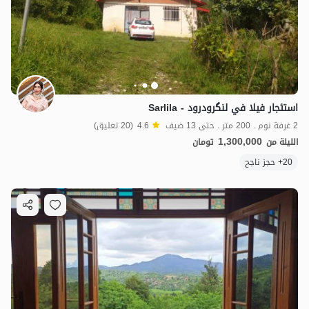
استئجار فيلا في لنگرودرود - Sarlila
2 غرفة نوم . 200 متر . حتى 13 ضيف
4.6
(20 تعليق)
1,300,000
الليلة من
تومان
20+ حجز ناجح
1.3
مليون ت
4.6