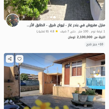
منزل مفروش في بندر غاز - ليوان شرق - الطابق الأرضي
1 غرفة نوم . 100 متر . حتى 7 ضيف
4.8
(8 تعليق)
2,100,000
الليلة من
تومان
10+ حجز ناجح