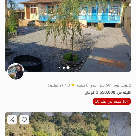
2 غرفة نوم . 50 متر . حتى 6 ضيف
4.8
(2 تعليق)
1,550,000
الليلة من
تومان
10٪ خصم من ليلة 10