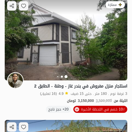
ممتازة
استئجار منزل مفروش في بندر غاز - وطنة - الطابق 2
3 غرفة نوم . 180 متر . حتى 15 ضيف
4.9
(16 تعليق)
الليلة من
3,500,000
3,150,000
تومان
10٪ خصم في اللحظة الأخيرة
20+ حجز ناجح