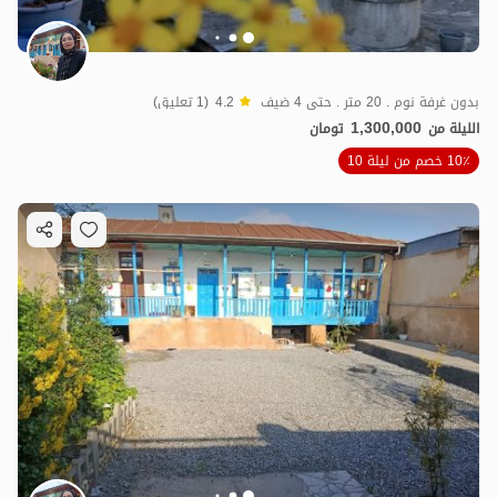
بدون غرفة نوم . 20 متر . حتى 4 ضيف
4.2
(1 تعليق)
1,300,000
الليلة من
تومان
10٪ خصم من ليلة 10