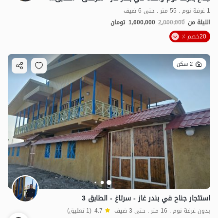
1 غرفة نوم . 55 متر . حتى 6 ضيف
الليلة من
2,000,000
1,600,000
تومان
20خصم ٪
2 سكن
استئجار جناح في بندر غاز - سرتاغ - الطابق 3
بدون غرفة نوم . 16 متر . حتى 3 ضيف
4.7
(1 تعليق)