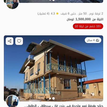
2 غرفة نوم . 50 متر . حتى 6 ضيف
4.3
(4 تعليق)
1,500,000
الليلة من
تومان
10٪ خصم من ليلة 10
4 سكن
جناح بغرفة نوم واحدة في بندر غاز - سرطاق - الطابق الثاني