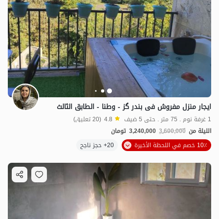
ایجار منزل مفروش فی بندر گز - وطنا - الطابق الثالث
1 غرفة نوم . 75 متر . حتى 5 ضيف
4.8
(20 تعليق)
الليلة من
3,600,000
3,240,000
تومان
2
مليون ت
4.8
10٪ خصم في اللحظة الأخيرة
20+ حجز ناجح