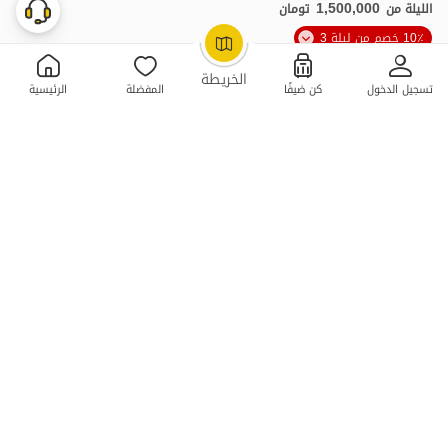
1,500,000
الليلة من
تومان
10٪ خصم من ليلة 3
OpenStreetMap
©
الخريطة
تسجيل الدخول
كن ضيفًا
المفضلة
الرئيسية
استئجار منزل مفروش في بندر گز - Watana
2 غرفة نوم . 120 متر . حتى 12 ضيف
4.8
(4 تعليق)
2,000,000
الليلة من
تومان