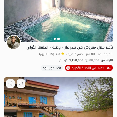
تأجير منزل مفروش في بندر غاز - وطنة - الطبعة الأولى
1 غرفة نوم . 80 متر . حتى 7 ضيف
4.3
(15 تعليق)
الليلة من
3,500,000
3,150,000
تومان
10٪ خصم في اللحظة الأخيرة
20+ حجز ناجح