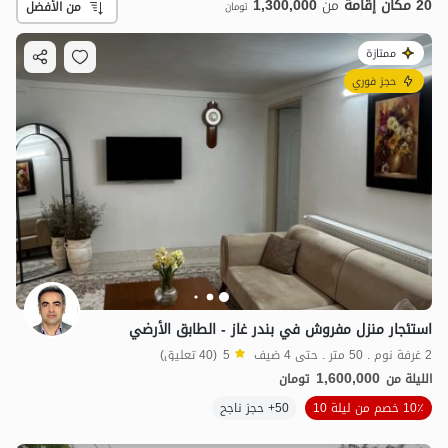
20 مكان إقامة
من
1,300,000
من الأفضل
تومان
ممتازة
حجز فوري
استئجار منزل مفروش في بندر غاز - الطابق الأرضي
2 غرفة نوم . 50 متر . حتى 4 ضيف
5
(40 تعليق)
1,600,000
الليلة من
تومان
10٪ خصم من ليلة 10
50+ حجز ناجح