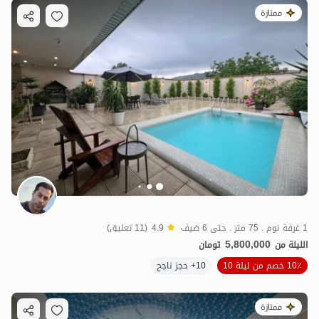
ممتازة
1 غرفة نوم . 75 متر . حتى 6 ضيف
4.9
(11 تعليق)
5,800,000
الليلة من
تومان
10٪ خصم من ليلة 10
10+ حجز ناجح
ممتازة