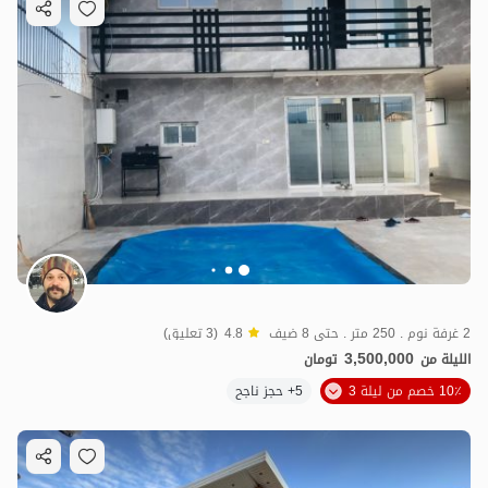
2 غرفة نوم . 250 متر . حتى 8 ضيف
4.8
(3 تعليق)
3,500,000
الليلة من
تومان
10٪ خصم من ليلة 3
5+ حجز ناجح