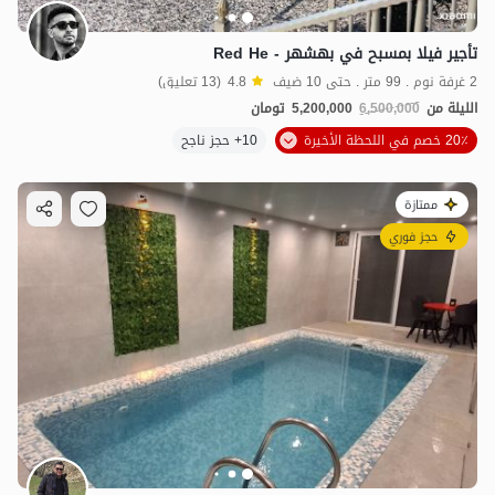
تأجير فيلا بمسبح في بهشهر - Red He
2 غرفة نوم . 99 متر . حتى 10 ضيف
4.8
(13 تعليق)
الليلة من
6,500,000
5,200,000
تومان
20٪ خصم في اللحظة الأخيرة
10+ حجز ناجح
ممتازة
حجز فوري