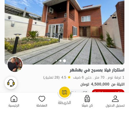
استئجار فيلا بمسبح في بهشهر
1 غرفة نوم . 70 متر . حتى 6 ضيف
4.5
(28 تعليق)
4,500,000
الليلة من
تومان
5٪ خصم من ليلة 6
50+ حجز ناجح
OpenStreetMap
©
الخريطة
تسجيل الدخول
كن ضيفًا
المفضلة
الرئيسية