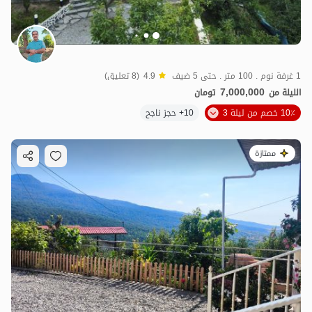
1 غرفة نوم . 100 متر . حتى 5 ضيف
4.9
(8 تعليق)
7,000,000
الليلة من
تومان
10٪ خصم من ليلة 3
10+ حجز ناجح
ممتازة