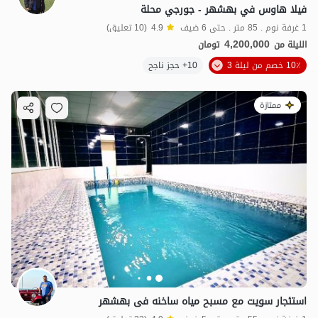
فيلا هاوس في بهشهر - جورجي محلة
1 غرفة نوم . 85 متر . حتى 6 ضيف
4.9
(10 تعليق)
4,200,000
الليلة من
تومان
10٪ خصم من ليلة 3
10+ حجز ناجح
ممتازة
استئجار سویت مع مسبح میاه ساخنه فی بهشهر