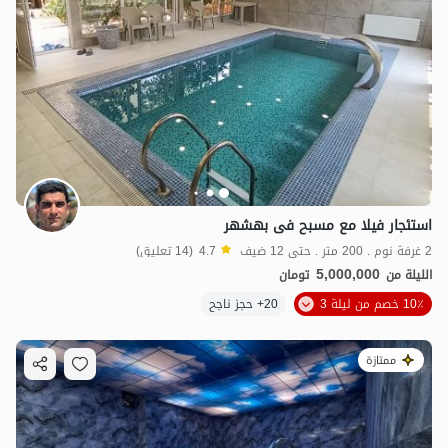
استئجار فیلا مع مسبح فی بهشهر
2 غرفة نوم . 200 متر . حتى 12 ضيف
4.7
(14 تعليق)
5,000,000
الليلة من
تومان
10٪ خصم من ليلة 3
20+ حجز ناجح
ممتازة