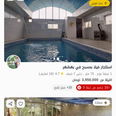
حجز فوري
استئجار فيلا بمسبح في بهشهر
1 غرفة نوم . 75 متر . حتى 7 ضيف
4.7
(18 تعليق)
3,950,000
الليلة من
تومان
10٪ خصم من ليلة 3
20+ حجز ناجح
ممتازة