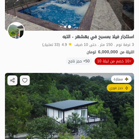
استئجار فيلا بمسبح في بهشهر - التبه
3 غرفة نوم . 150 متر . حتى 10 ضيف
4.9
(33 تعليق)
6,000,000
الليلة من
تومان
10٪ خصم من ليلة 10
50+ حجز ناجح
ممتازة
حجز فوري