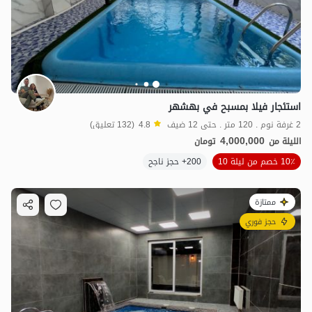
استئجار فيلا بمسبح في بهشهر
2 غرفة نوم . 120 متر . حتى 12 ضيف
4.8
(132 تعليق)
4,000,000
الليلة من
تومان
10٪ خصم من ليلة 10
200+ حجز ناجح
ممتازة
حجز فوري
7
مليون ت
4.9