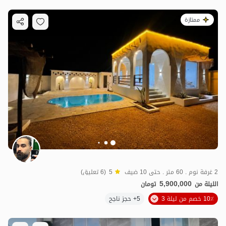
ممتازة
2 غرفة نوم . 60 متر . حتى 10 ضيف
5
(6 تعليق)
5,900,000
الليلة من
تومان
10٪ خصم من ليلة 3
5+ حجز ناجح