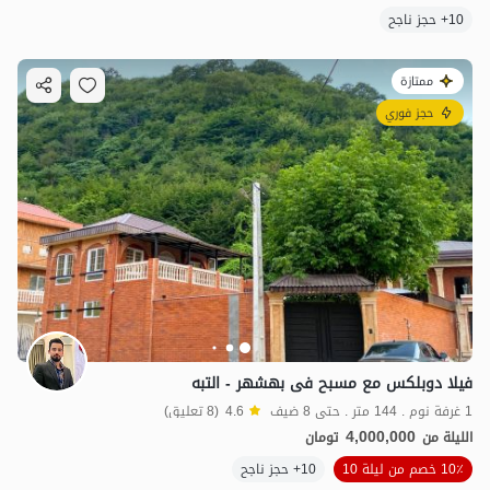
10+ حجز ناجح
ممتازة
حجز فوري
فیلا دوبلکس مع مسبح فی بهشهر - التبه
1 غرفة نوم . 144 متر . حتى 8 ضيف
4.6
(8 تعليق)
4,000,000
الليلة من
تومان
10٪ خصم من ليلة 10
10+ حجز ناجح