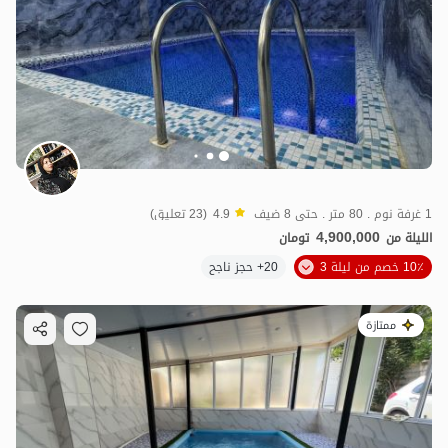
1 غرفة نوم . 80 متر . حتى 8 ضيف
4.9
(23 تعليق)
4,900,000
الليلة من
تومان
10٪ خصم من ليلة 3
20+ حجز ناجح
ممتازة