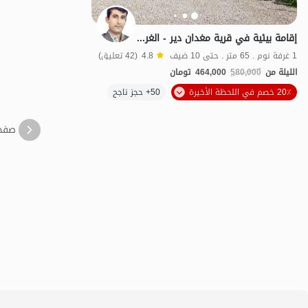
إقامة بيئية في قرية مغدان دير - الغرفة الخامسة
1 غرفة نوم . 65 متر . حتى 10 ضيف
4.8
(42 تعليق)
الليلة من
580,000
464,000
تومان
20٪ خصم في اللحظة الأخيرة
50+ حجز ناجح
اقتصادي
طعا
صفح