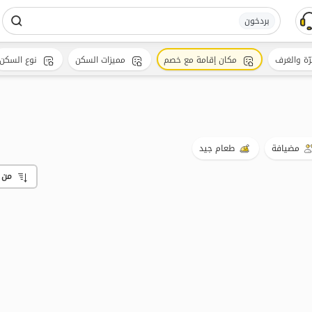
بردخون
رّة والغرف
مكان إقامة مع خصم
مميزات السكن
نوع السكن
مضيافة
طعام جيد
من 