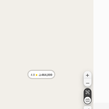
464,000
ت
4.8