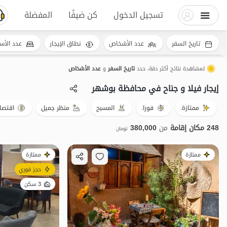
تسجيل الدخول
كن ضيفًا
المفضلة
تاريخ السفر
عدد الأشخاص
نطاق الإيجار
عدد الأس
لمشاهدة نتائج أكثر دقة، حدد
تاريخ السفر
و
عدد الأشخاص
إيجار فيلا و جناح في محافظة بوشهر
ممتازة.
فورا.
المسبح
منظر جميل
اقتصا
248 مكان إقامة
من
380,000
تومان
ممتازة
ممتازة
حجز فوري
3 سكن