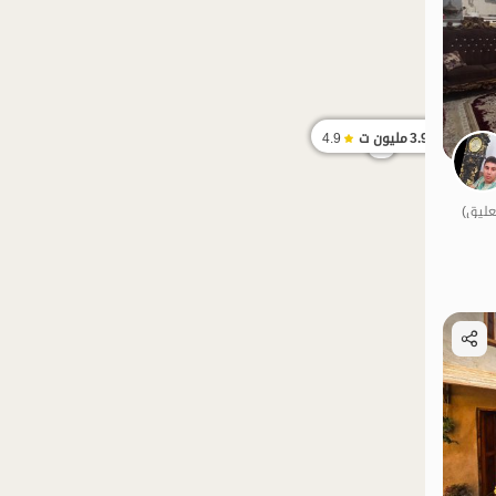
3.99
مليون ت
4.9
الموقع على الخريطة
الموقع على ال
اقتصادي