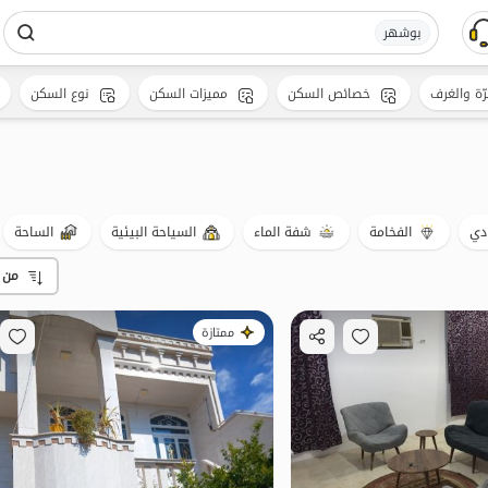
بوشهر
رّة والغرف
خصائص السكن
مميزات السكن
نوع السكن
دي
الفخامة
شفة الماء
السياحة البيئية
الساحة
من 
ممتازة