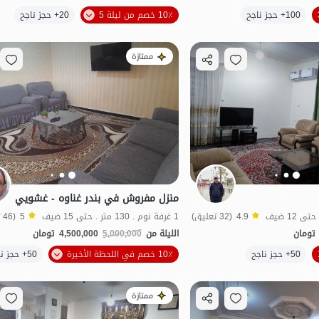
الموقع على الخريطة
الموقع على الخريطة
100+ حجز ناجح
10٪ خصم من ليلة 5
20+ حجز ناجح
ممتازة
منزل مفروش في بندر غناوه - غشويي
4.9
(32 تعليق)
1 غرفة نوم . 130 متر . حتى 15 ضيف
5
(46 تعليق)
تومان
الليلة من
5,000,000
4,500,000
تومان
الموقع على الخريطة
50+ حجز ناجح
10٪ خصم في اللحظة الأخيرة
50+ حجز ناجح
اقتصادي
ممتازة