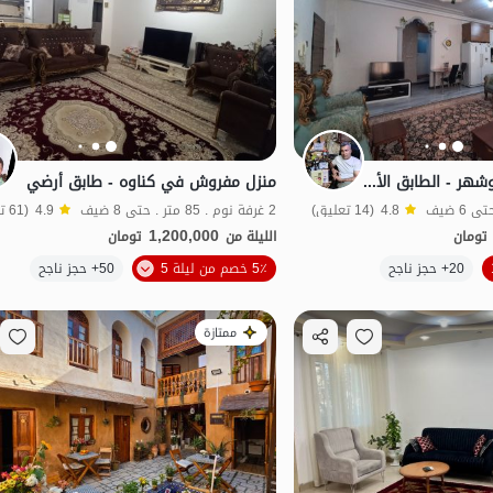
منزل مفروش في بوشهر - الطابق الأول
منزل مفروش في كناوه - طابق أرضي
4.8
(14 تعليق)
2 غرفة نوم . 85 متر . حتى 8 ضيف
4.9
(61 تعليق)
1,200,000
تومان
الليلة من
تومان
الموقع على الخريطة
20+ حجز ناجح
5٪ خصم من ليلة 5
50+ حجز ناجح
بات نواز
ممتازة