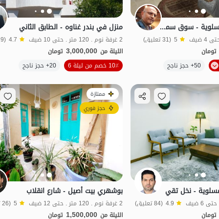
جناح مفروش في عسلوية - سوق سما - غرفة نوم واحدة
منزل في بندر غناوه - الطابق الثاني
5
(31 تعليق)
2 غرفة نوم . 120 متر . حتى 10 ضيف
4.7
(19 تعليق)
3,000,000
تومان
الليلة من
تومان
الموقع على الخريطة
الموقع على الخريطة
50+ حجز ناجح
10٪ خصم من ليلة 6
20+ حجز ناجح
يد
ممتازة
حجز فوري
لوية - نخل تقي
بوشهري بيت أصيل - شارع انقلاب
4.9
(84 تعليق)
2 غرفة نوم . 120 متر . حتى 12 ضيف
5
(26 تعليق)
1,500,000
تومان
الليلة من
تومان