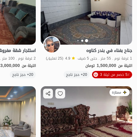
جناح بفناء في بندر كناوه
استئجار شقة مفروش
1 غرفة نوم . 55 متر . حتى 5 ضيف
4.9
(25 تعليق)
2 غرفة نوم . 100 متر . حتى 7 ضيف
3,000,000
1,500,000
الليلة من
تومان
الليلة من
5٪ خصم من ليلة 3
20+ حجز ناجح
20+ حجز ناجح
اقتصادي
ممتازة