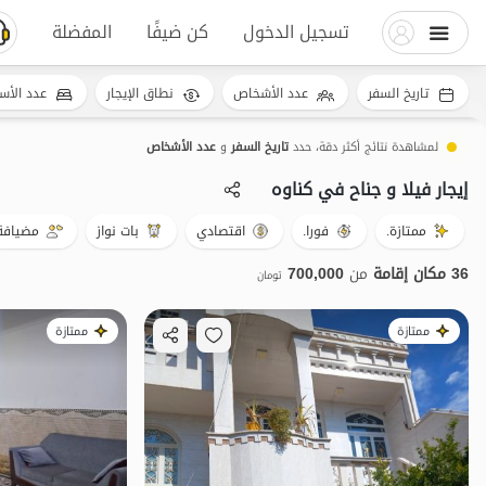
تسجيل الدخول
كن ضيفًا
المفضلة
تاريخ السفر
عدد الأشخاص
نطاق الإيجار
عدد الأس
لمشاهدة نتائج أكثر دقة، حدد
تاريخ السفر
و
عدد الأشخاص
إيجار فيلا و جناح في کناوه
ممتازة.
فورا.
اقتصادي
بات نواز
مضيافة
36 مكان إقامة
من
700,000
تومان
ممتازة
ممتازة