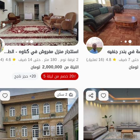
ة في بندر جنفيه
استئجار منزل مفروش في گناوه - الطابق الأرضي
4.8
(16 تعليق)
2 غرفة نوم . 180 متر . حتى 14 ضيف
4.6
(14 تعليق)
2,000,000
تومان
الليلة من
تومان
الموقع على الخريطة
الموقع على الخريطة
20٪ خصم من ليلة 5
20+ حجز ناجح
2 سكن