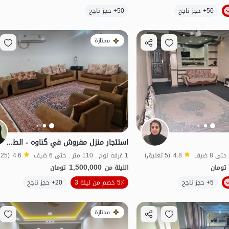
الموقع على الخريطة
50+ حجز ناجح
50+ حجز ناجح
اقتصادي
ممتازة
استئجار منزل مفروش في گناوه - الطابق 1
4.8
(5 تعليق)
1 غرفة نوم . 110 متر . حتى 6 ضيف
4.6
(25 تعليق)
1,500,000
تومان
الليلة من
تومان
الموقع على الخريطة
الموقع على الخريطة
5+ حجز ناجح
5٪ خصم من ليلة 3
20+ حجز ناجح
نواز
ممتازة