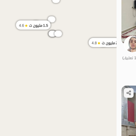
1.5
مليون ت
4.6
2
مليون ت
4.8
الموقع على الخريطة