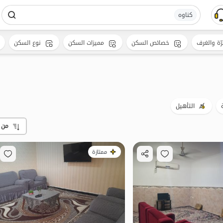
کناوه
رّة والغرف
خصائص السكن
مميزات السكن
نوع السكن
التأهيل
من 
ممتازة