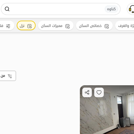
کناوه
رّة والغرف
خصائص السكن
مميزات السكن
نزل
فلا
من 