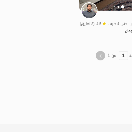
4.5
(8 تعليق)
مان
الموقع على الخريطة
اقتصادي
1
1
ة
من