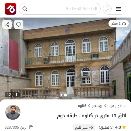
2 سكن
1 از 12
استئجار فيلا
بوشهر
کناوه
اتاق ۱۵ متری در گناوه - طبقه دوم
4.3
(5 تعليق)
5+ حجز ناجح
الرمز:
3287335