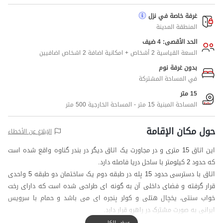
غرفة خاصة في نزل
المنطقة المدينة
الحد الأقصى: 4 ضيف
السعة القياسية 2 أشخاص + امكانية اضافة 2 اشخاص اضافيين
بدون غرفة نوم
في المساحة المشتركة
15 متر
المساحة المبنية 15 متر - المساحة الخارجية 500 متر
حول مكان الإقامة
الإبلاغ عن الأخطاء
این اتاق 15 متری و در مجاورت یک اتاق دیگر در بندر گناوه واقع شده است
که حدود 2 کیلومتر با ساحل دریا فاصله دارد.
اتاق با دسترسی حدود 15 پله در طبقه دوم یک ساختمان دو طبقه 5 واحدی
قرار گرفته و فضای داخلی آن به گونه ای طراحی شده است که دارای رخت
خواب سنتی، یخچال هتلی و کولر پنجره ای می باشد و حمام با سرویس
ایرانی به صورت مشترک در راهرو قرار دارد.
محوطه ساختمان با دیوار محصور شده است و سرایدار نیز در ساختمان سکونت
عرض الكل