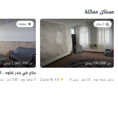
مساكن مماثلة
3 سكن
ممتازة
1,000,000
700,000
من
تومان
من
تومان
جناح في بندر غناوه - ا
بدون غرفة نوم . 15 متر . حتى 4 ضيف
4.5
(8 تعليق)