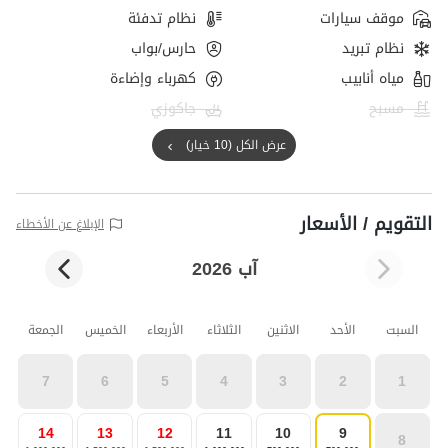
موقف سيارات
نظام تدفئة
نظام تبريد
حارس/بواب
مياه أنابيب
كهرباء وإضاءة
مسبح
جاكوزي
عرض الكل (10 خيار)
التقويم / الأسعار
الإبلاغ عن الأخطاء
آب 2026
السبت
الأحد
الاثنين
الثلاثاء
الأربعاء
الخميس
الجمعة
7
6
5
4
3
2
1
14
13
12
11
10
9
8