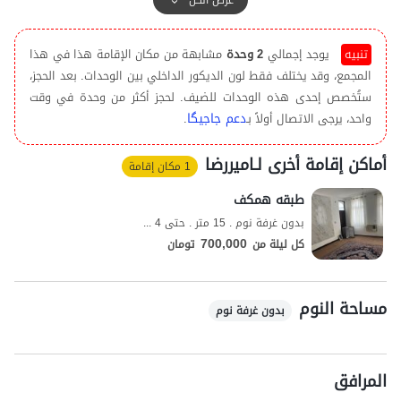
دارد، به منظور تهیه مایحتاج روزانه، دسترسی به سوپرمارکت و نانوایی به
ترتیب با پیمودن مسافتی در حدود 300 متر و یک کیلومتر ممکن است.
تنبيه
يوجد إجمالي
2 وحدة
مشابهة من مكان الإقامة هذا في هذا
کیفیت پوشش شبکه تلفن همراه برای دو اپراتور ایرانسل و همراه اول در
المجمع، وقد يختلف فقط لون الديكور الداخلي بين الوحدات. بعد الحجز،
مکالمه خوب و پوشش اینترنت به صورت 4g است.
ستُخصص إحدى هذه الوحدات للضيف. لحجز أكثر من وحدة في وقت
دعم جاجیگا
واحد، يرجى الاتصال أولاً بـ
.
أماكن إقامة أخرى لـامیررضا
1 مكان إقامة
طبقه همکف
بدون غرفة نوم . 15 متر . حتى 4 ضيف
700,000
كل ليلة من
تومان
مساحة النوم
بدون غرفة نوم
المرافق