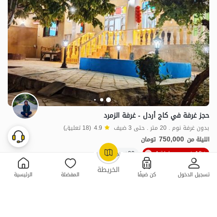
حجز غرفة في كاج أردل - غرفة الزمرد
بدون غرفة نوم . 20 متر . حتى 3 ضيف
4.9
(18 تعليق)
750,000
الليلة من
تومان
10٪ خصم من ليلة 4
20+ حجز ناجح
OpenStreetMap
©
الخريطة
تسجيل الدخول
كن ضيفًا
المفضلة
الرئيسية
ممتازة