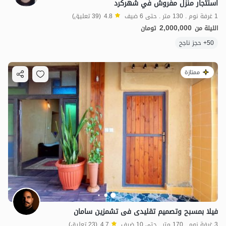
استئجار منزل مفروش في شهركرد
1 غرفة نوم . 130 متر . حتى 6 ضيف
4.8
(39 تعليق)
2,000,000
الليلة من
تومان
50+ حجز ناجح
ممتازة
فیلا بمسبح وتصمیم تقلیدی فی تشمزین سامان
3 غرفة نوم . 170 متر . حتى 10 ضيف
4.7
(23 تعليق)