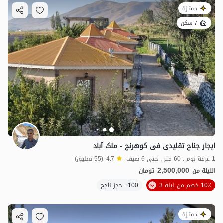
ممتازة
7 سكن
ایجار جناح تقلیدی فی کوهرنج - ملک آباد
1 غرفة نوم . 60 متر . حتى 6 ضيف
4.7
(55 تعليق)
2,500,000
الليلة من
تومان
10٪ خصم من ليلة 3
100+ حجز ناجح
ممتازة