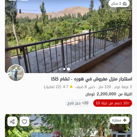
2 سكن
استئجار منزل مفروش في هوره - تشام كاكا
2 غرفة نوم . 120 متر . حتى 8 ضيف
4.7
(22 تعليق)
2,200,000
الليلة من
تومان
10٪ خصم من ليلة 10
20+ حجز ناجح
ممتازة