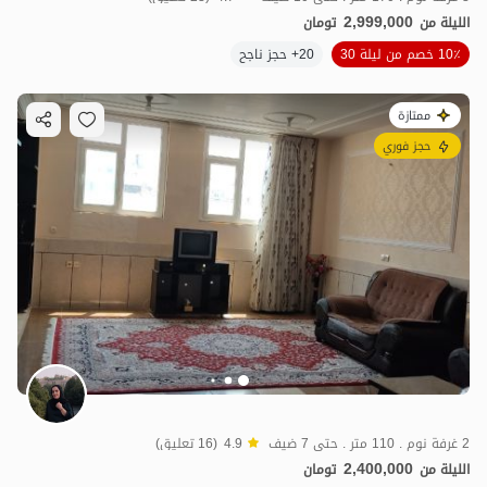
2,999,000
الليلة من
تومان
10٪ خصم من ليلة 30
20+ حجز ناجح
ممتازة
حجز فوري
2 غرفة نوم . 110 متر . حتى 7 ضيف
4.9
(16 تعليق)
2,400,000
الليلة من
تومان