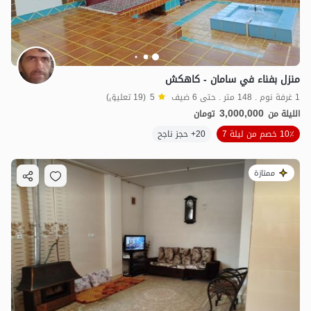
5
مليون ت
4.8
منزل بفناء في سامان - كاهكش
1 غرفة نوم . 148 متر . حتى 6 ضيف
5
(19 تعليق)
3,000,000
الليلة من
تومان
10٪ خصم من ليلة 7
20+ حجز ناجح
ممتازة