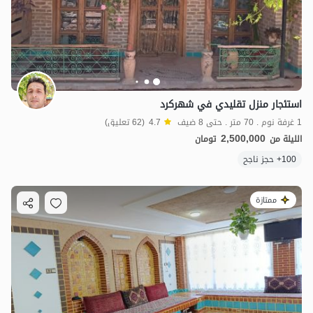
استئجار منزل تقليدي في شهركرد
1 غرفة نوم . 70 متر . حتى 8 ضيف
4.7
(62 تعليق)
2,500,000
الليلة من
تومان
100+ حجز ناجح
ممتازة
2.5
مليون ت
4.7