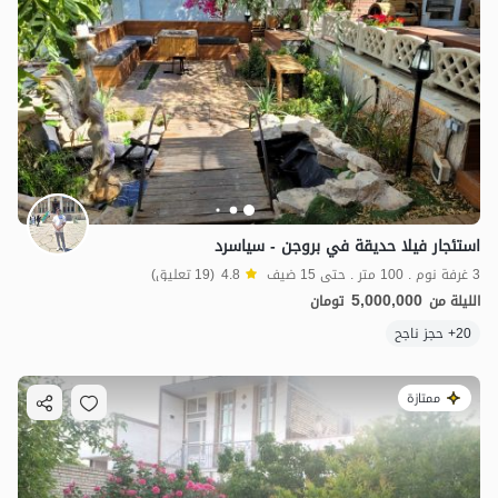
استئجار فيلا حديقة في بروجن - سياسرد
3 غرفة نوم . 100 متر . حتى 15 ضيف
4.8
(19 تعليق)
5,000,000
الليلة من
تومان
20+ حجز ناجح
ممتازة