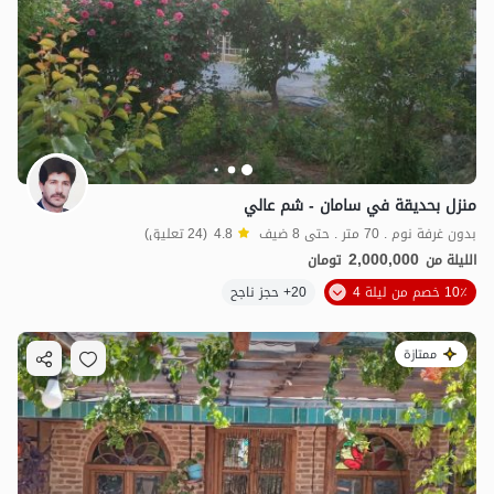
منزل بحديقة في سامان - شم عالي
بدون غرفة نوم . 70 متر . حتى 8 ضيف
4.8
(24 تعليق)
2,000,000
الليلة من
تومان
10٪ خصم من ليلة 4
20+ حجز ناجح
ممتازة