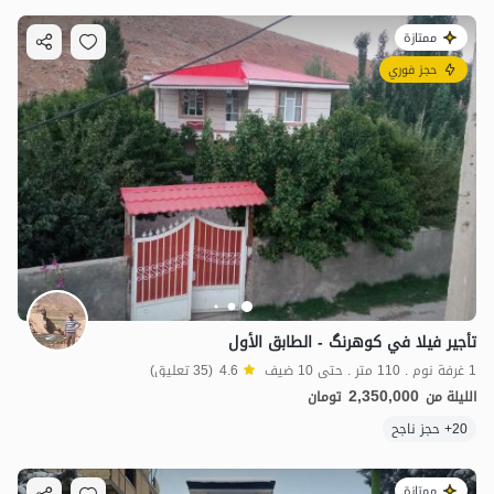
ممتازة
حجز فوري
تأجير فيلا في كوهرنگ - الطابق الأول
1 غرفة نوم . 110 متر . حتى 10 ضيف
4.6
(35 تعليق)
2,350,000
الليلة من
تومان
20+ حجز ناجح
ممتازة