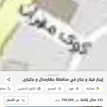
إيجار فيلا و جناح في محافظة جهارمحال و بختیاری
ممتازة.
فورا.
المسبح
الكوخ الخشبي
منظر
141 مكان إقامة
من
750,000
من الأفضل
تومان