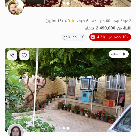
2 غرفة نوم . 60 متر . حتى 6 ضيف
4.9
(15 تعليق)
2,490,000
الليلة من
تومان
10٪ خصم من ليلة 4
10+ حجز ناجح
ممتازة