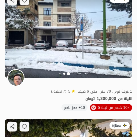
1 غرفة نوم . 70 متر . حتى 6 ضيف
5
(7 تعليق)
1,300,000
الليلة من
تومان
10٪ خصم من ليلة 5
10+ حجز ناجح
ممتازة