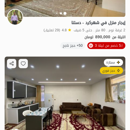
إيجار منزل في شهركرد - دستنا
2 غرفة نوم . 80 متر . حتى 5 ضيف
4.8
(29 تعليق)
890,000
الليلة من
تومان
5٪ خصم من ليلة 3
50+ حجز ناجح
ممتازة
حجز فوري