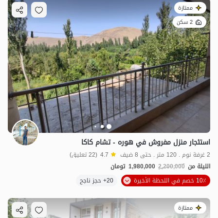
ممتازة
2 سكن
استئجار منزل مفروش في هوره - تشام كاكا
2 غرفة نوم . 120 متر . حتى 8 ضيف
4.7
(22 تعليق)
الليلة من
2,200,000
1,980,000
تومان
10٪ خصم في اللحظة الأخيرة
20+ حجز ناجح
ممتازة