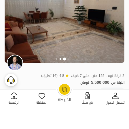
2 غرفة نوم . 125 متر . حتى 7 ضيف
4.8
(16 تعليق)
5,500,000
الليلة من
تومان
20+ حجز ناجح
OpenStreetMap
©
الخريطة
تسجيل الدخول
كن ضيفًا
المفضلة
الرئيسية
ممتازة