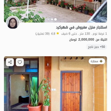
استئجار منزل مفروش في شهركرد
1 غرفة نوم . 130 متر . حتى 6 ضيف
4.8
(39 تعليق)
2,000,000
الليلة من
تومان
50+ حجز ناجح
ممتازة