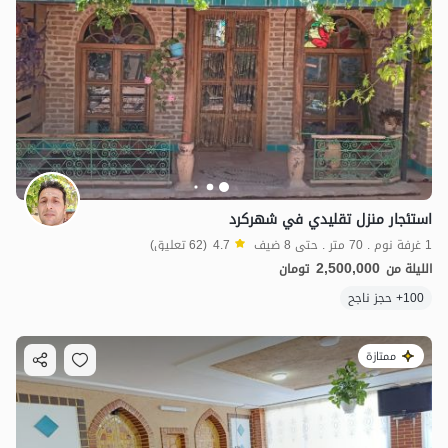
استئجار منزل تقليدي في شهركرد
1 غرفة نوم . 70 متر . حتى 8 ضيف
4.7
(62 تعليق)
2,500,000
الليلة من
تومان
100+ حجز ناجح
ممتازة