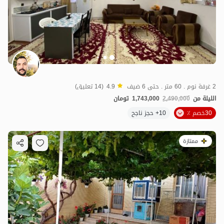
2 غرفة نوم . 60 متر . حتى 6 ضيف
4.9
(14 تعليق)
الليلة من
2,490,000
1,743,000
تومان
30خصم ٪
10+ حجز ناجح
ممتازة
2.5
مليون ت
4.7