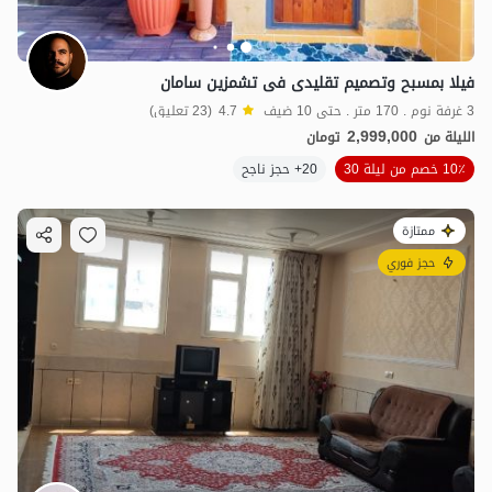
فیلا بمسبح وتصمیم تقلیدی فی تشمزین سامان
3 غرفة نوم . 170 متر . حتى 10 ضيف
4.7
(23 تعليق)
2,999,000
الليلة من
تومان
10٪ خصم من ليلة 30
20+ حجز ناجح
ممتازة
حجز فوري