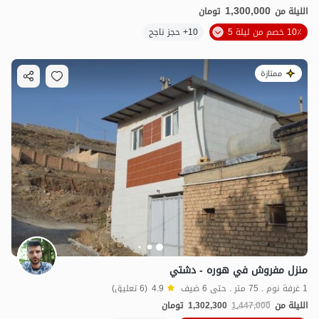
1,300,000
الليلة من
تومان
10٪ خصم من ليلة 5
10+ حجز ناجح
ممتازة
منزل مفروش في هوره - دشتي
1 غرفة نوم . 75 متر . حتى 6 ضيف
4.9
(6 تعليق)
الليلة من
1,447,000
1,302,300
تومان