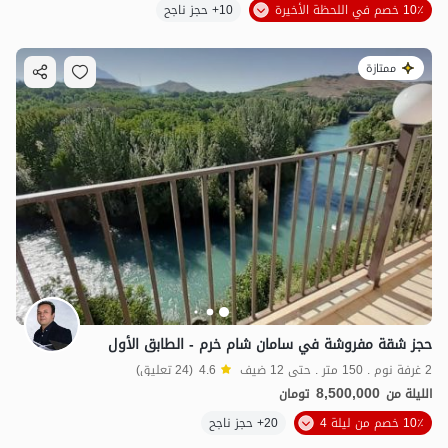
10٪ خصم في اللحظة الأخيرة
10+ حجز ناجح
ممتازة
حجز شقة مفروشة في سامان شام خرم - الطابق الأول
2 غرفة نوم . 150 متر . حتى 12 ضيف
4.6
(24 تعليق)
8,500,000
الليلة من
تومان
10٪ خصم من ليلة 4
20+ حجز ناجح