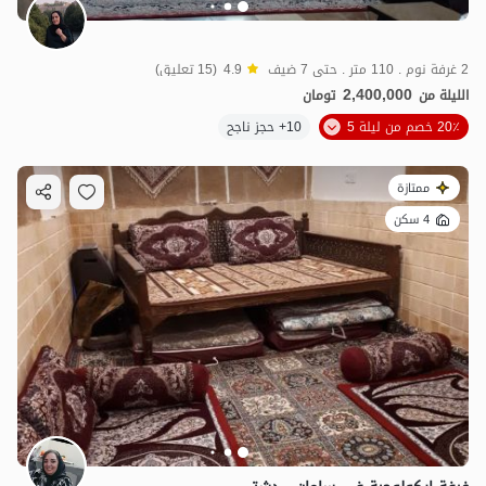
2 غرفة نوم . 110 متر . حتى 7 ضيف
4.9
(15 تعليق)
2,400,000
الليلة من
تومان
20٪ خصم من ليلة 5
10+ حجز ناجح
ممتازة
4 سكن