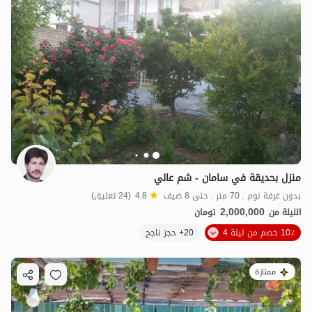
منزل بحديقة في سامان - شم عالي
بدون غرفة نوم . 70 متر . حتى 8 ضيف
4.8
(24 تعليق)
2,000,000
الليلة من
تومان
10٪ خصم من ليلة 4
20+ حجز ناجح
ممتازة