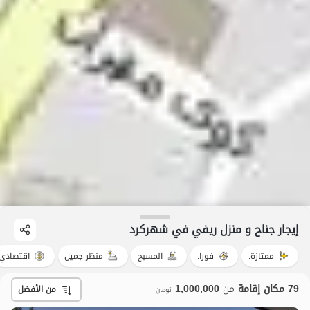
إيجار جناح و منزل ريفي في شهرکرد
ممتازة.
فورا.
المسبح
منظر جميل
اقتصادي
79 مكان إقامة
من
1,000,000
من الأفضل
تومان