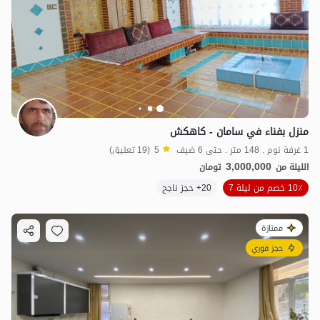
منزل بفناء في سامان - كاهكش
1 غرفة نوم . 148 متر . حتى 6 ضيف
5
(19 تعليق)
3,000,000
الليلة من
تومان
10٪ خصم من ليلة 7
20+ حجز ناجح
ممتازة
حجز فوري