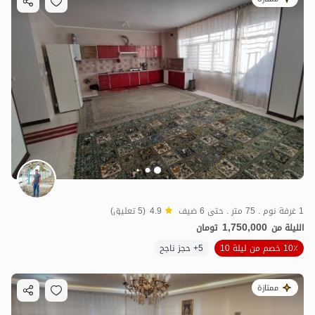
1 غرفة نوم . 75 متر . حتى 6 ضيف
4.9
(5 تعليق)
1,750,000
الليلة من
تومان
10٪ خصم من ليلة 10
5+ حجز ناجح
ممتازة