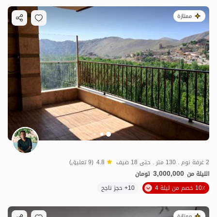
ممتازة
2 غرفة نوم . 130 متر . حتى 18 ضيف
4.8
(9 تعليق)
3,000,000
الليلة من
تومان
10٪ خصم من ليلة 4
10+ حجز ناجح
ممتازة