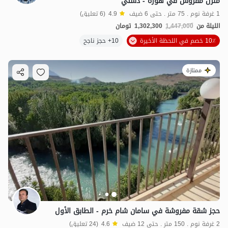
منزل مفروش في هوره - دشتي
1 غرفة نوم . 75 متر . حتى 6 ضيف
4.9
(6 تعليق)
الليلة من
1,447,000
1,302,300
تومان
10٪ خصم في اللحظة الأخيرة
10+ حجز ناجح
ممتازة
حجز شقة مفروشة في سامان شام خرم - الطابق الأول
2 غرفة نوم . 150 متر . حتى 12 ضيف
4.6
(24 تعليق)