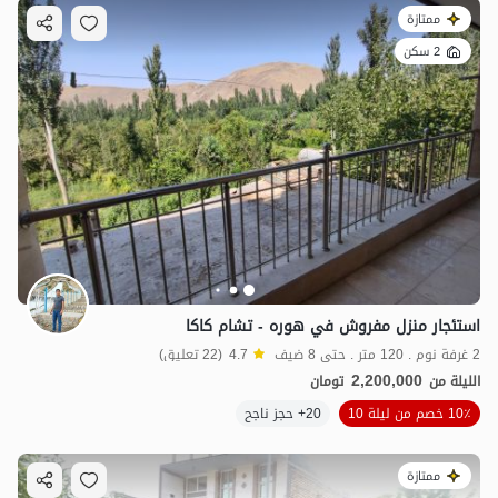
ممتازة
2 سكن
استئجار منزل مفروش في هوره - تشام كاكا
2 غرفة نوم . 120 متر . حتى 8 ضيف
4.7
(22 تعليق)
2,200,000
الليلة من
تومان
10٪ خصم من ليلة 10
20+ حجز ناجح
ممتازة