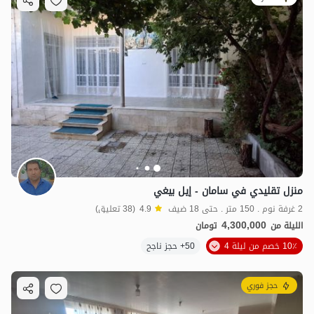
منزل تقليدي في سامان - إيل بيغي
2 غرفة نوم . 150 متر . حتى 18 ضيف
4.9
(38 تعليق)
4,300,000
الليلة من
تومان
10٪ خصم من ليلة 4
50+ حجز ناجح
حجز فوري