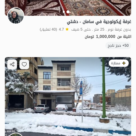
غرفة إيكولوجية في سامان - دشتي
بدون غرفة نوم . 25 متر . حتى 5 ضيف
4.7
(40 تعليق)
1,000,000
الليلة من
تومان
50+ حجز ناجح
ممتازة