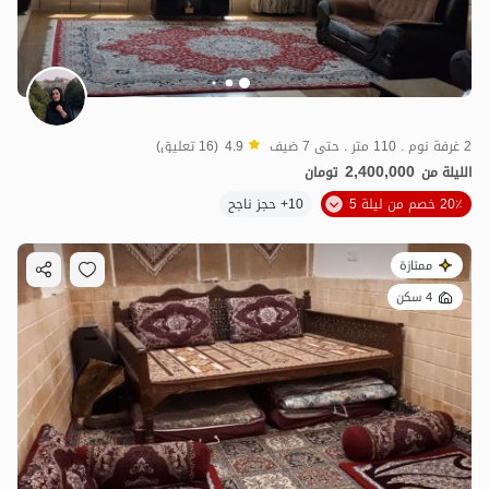
2 غرفة نوم . 110 متر . حتى 7 ضيف
4.9
(16 تعليق)
2,400,000
الليلة من
تومان
20٪ خصم من ليلة 5
10+ حجز ناجح
ممتازة
4 سكن