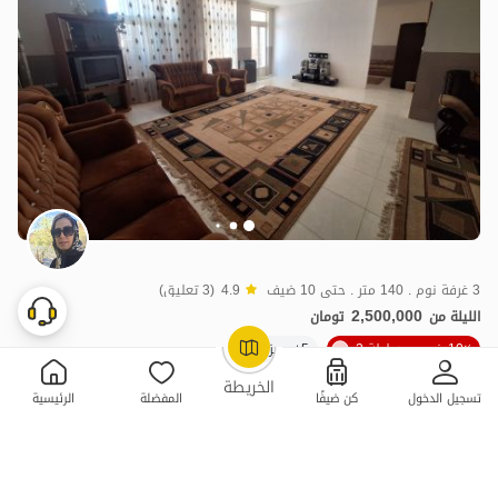
3 غرفة نوم . 140 متر . حتى 10 ضيف
4.9
(3 تعليق)
2,500,000
الليلة من
تومان
10٪ خصم من ليلة 2
5+ حجز ناجح
OpenStreetMap
©
الخريطة
تسجيل الدخول
كن ضيفًا
المفضلة
الرئيسية