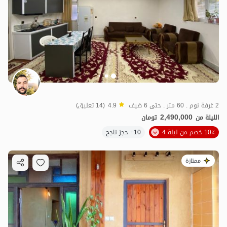
2 غرفة نوم . 60 متر . حتى 6 ضيف
4.9
(14 تعليق)
2,490,000
الليلة من
تومان
10٪ خصم من ليلة 4
10+ حجز ناجح
ممتازة