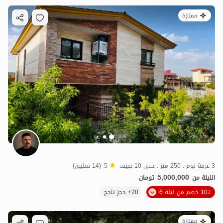
ممتازة
3 غرفة نوم . 250 متر . حتى 10 ضيف
5
(14 تعليق)
5,000,000
الليلة من
تومان
10٪ خصم من ليلة 6
20+ حجز ناجح
ممتازة