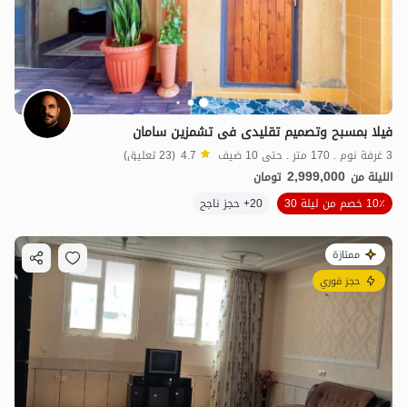
فیلا بمسبح وتصمیم تقلیدی فی تشمزین سامان
3 غرفة نوم . 170 متر . حتى 10 ضيف
4.7
(23 تعليق)
2,999,000
الليلة من
تومان
10٪ خصم من ليلة 30
20+ حجز ناجح
ممتازة
حجز فوري
8.5
مليون ت
4.6