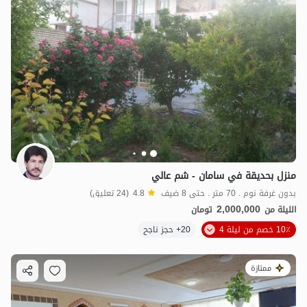
منزل بحديقة في سامان - شم عالي
بدون غرفة نوم . 70 متر . حتى 8 ضيف
4.8
(24 تعليق)
2,000,000
الليلة من
تومان
10٪ خصم من ليلة 4
20+ حجز ناجح
ممتازة