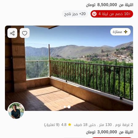
8,500,000
الليلة من
تومان
10٪ خصم من ليلة 4
20+ حجز ناجح
ممتازة
2 غرفة نوم . 130 متر . حتى 18 ضيف
4.8
(9 تعليق)
3,000,000
الليلة من
تومان