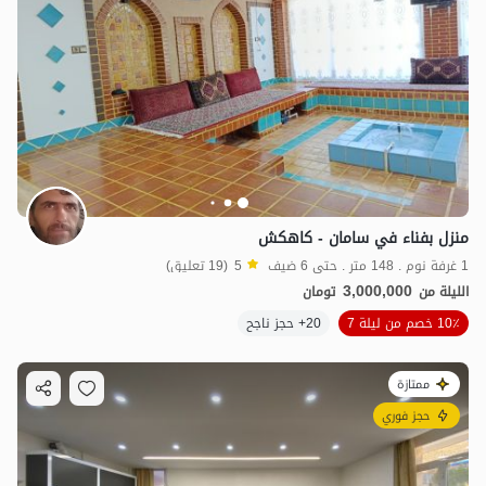
منزل بفناء في سامان - كاهكش
1 غرفة نوم . 148 متر . حتى 6 ضيف
5
(19 تعليق)
3,000,000
الليلة من
تومان
10٪ خصم من ليلة 7
20+ حجز ناجح
ممتازة
حجز فوري