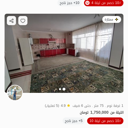
10٪ خصم من ليلة 4
10+ حجز ناجح
ممتازة
1 غرفة نوم . 75 متر . حتى 6 ضيف
4.9
(5 تعليق)
1,750,000
الليلة من
تومان
10٪ خصم من ليلة 10
5+ حجز ناجح