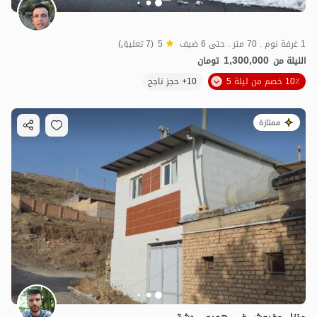
1 غرفة نوم . 70 متر . حتى 6 ضيف
5
(7 تعليق)
1,300,000
الليلة من
تومان
10٪ خصم من ليلة 5
10+ حجز ناجح
ممتازة