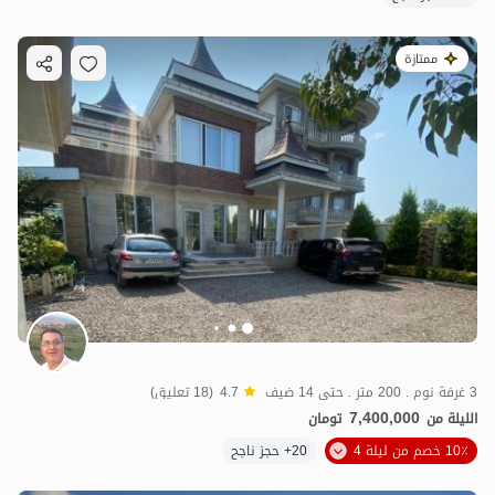
ممتازة
3 غرفة نوم . 200 متر . حتى 14 ضيف
4.7
(18 تعليق)
7,400,000
الليلة من
تومان
10٪ خصم من ليلة 4
20+ حجز ناجح