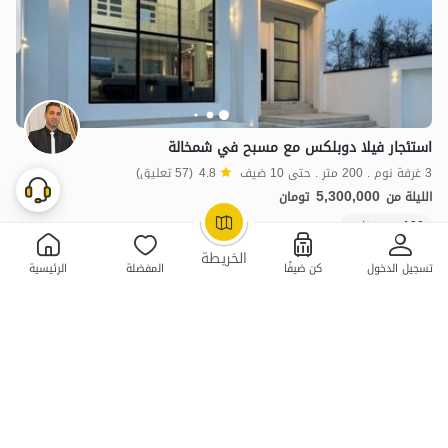
استئجار فيلا دوبلكس مع مسبح في شمخالة
3 غرفة نوم . 200 متر . حتى 10 ضيف
4.8
(57 تعليق)
5,300,000
الليلة من
تومان
100+ حجز ناجح
OpenStreetMap
©
الخريطة
تسجيل الدخول
كن ضيفًا
المفضلة
الرئيسية