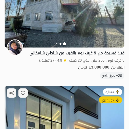
فيلا فسيحة من 5 غرف نوم بالقرب من شاطئ شامخالي
5 غرفة نوم . 250 متر . حتى 20 ضيف
4.9
(27 تعليق)
13,000,000
الليلة من
تومان
20+ حجز ناجح
ممتازة
حجز فوري