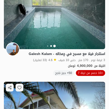
استئجار فيلا مع مسبح في چمخاله - Galesh Kalam
3 غرفة نوم . 170 متر . حتى 10 ضيف
4.6
(33 تعليق)
4,900,000
الليلة من
تومان
10٪ خصم من ليلة 7
50+ حجز ناجح