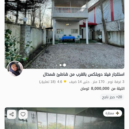
استئجار فيلا دوبلكس بالقرب من شاطئ شمخال
3 غرفة نوم . 170 متر . حتى 14 ضيف
4.6
(18 تعليق)
8,000,000
الليلة من
تومان
20+ حجز ناجح
ممتازة