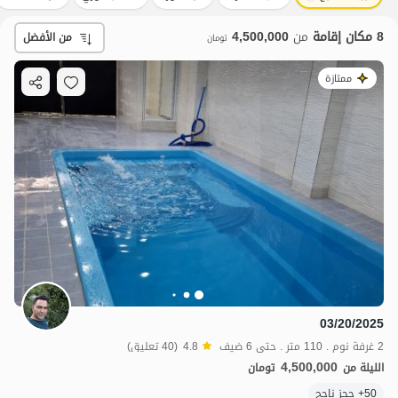
8 مكان إقامة
من
4,500,000
من الأفضل
تومان
ممتازة
03/20/2025
2 غرفة نوم . 110 متر . حتى 6 ضيف
4.8
(40 تعليق)
4,500,000
الليلة من
تومان
50+ حجز ناجح