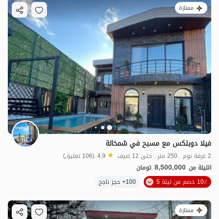
ممتازة
7.4
مليون ت
4.7
فيلا دوبلكس مع مسبح في شمخالة
2 غرفة نوم . 250 متر . حتى 12 ضيف
4.9
(106 تعليق)
8,500,000
الليلة من
تومان
10٪ خصم من ليلة 5
100+ حجز ناجح
ممتازة