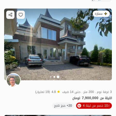
ممتازة
3 غرفة نوم . 200 متر . حتى 14 ضيف
4.8
(19 تعليق)
7,900,000
الليلة من
تومان
10٪ خصم من ليلة 4
20+ حجز ناجح