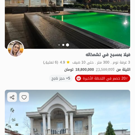
فيلا بمسبح في تشمخاله
3 غرفة نوم . 300 متر . حتى 10 ضيف
4.9
(6 تعليق)
الليلة من
23,500,000
18,800,000
تومان
20٪ خصم في اللحظة الأخيرة
5+ حجز ناجح