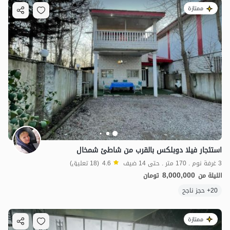
ممتازة
5
مليون ت
4.5
استئجار فيلا دوبلكس بالقرب من شاطئ شمخال
3 غرفة نوم . 170 متر . حتى 14 ضيف
4.6
(18 تعليق)
8,000,000
الليلة من
تومان
20+ حجز ناجح
ممتازة