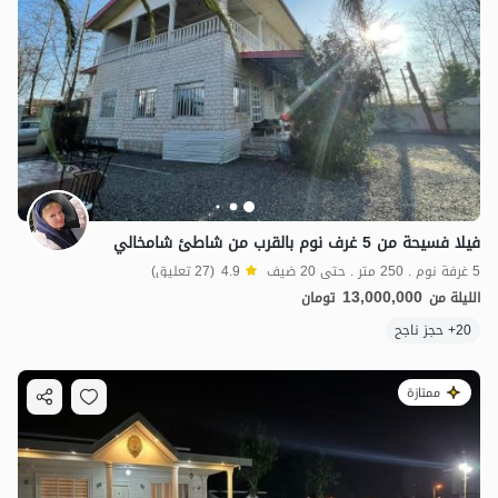
فيلا فسيحة من 5 غرف نوم بالقرب من شاطئ شامخالي
5 غرفة نوم . 250 متر . حتى 20 ضيف
4.9
(27 تعليق)
13,000,000
الليلة من
تومان
20+ حجز ناجح
ممتازة