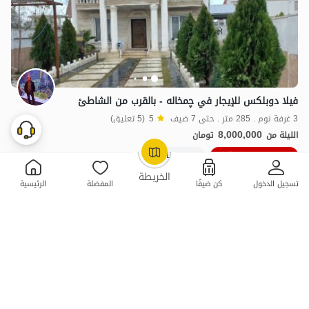
فيلا دوبلكس للإيجار في چمخاله - بالقرب من الشاطئ
3 غرفة نوم . 285 متر . حتى 7 ضيف
5
(5 تعليق)
8,000,000
الليلة من
تومان
10٪ خصم من ليلة 10
5+ حجز ناجح
OpenStreetMap
©
الخريطة
تسجيل الدخول
كن ضيفًا
المفضلة
الرئيسية