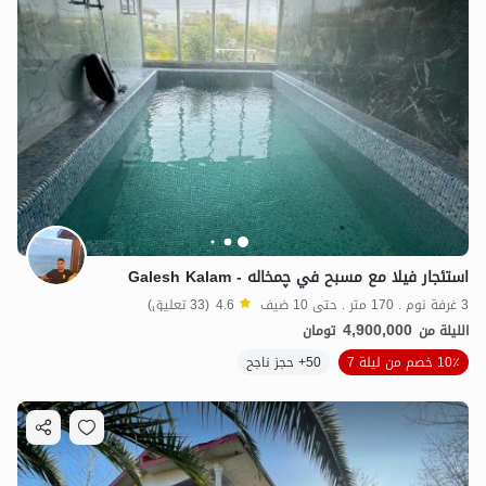
استئجار فيلا مع مسبح في چمخاله - Galesh Kalam
3 غرفة نوم . 170 متر . حتى 10 ضيف
4.6
(33 تعليق)
4,900,000
الليلة من
تومان
10٪ خصم من ليلة 7
50+ حجز ناجح