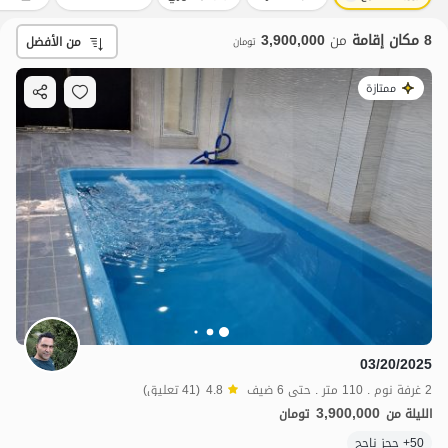
8 مكان إقامة
من
3,900,000
من الأفضل
تومان
ممتازة
03/20/2025
2 غرفة نوم . 110 متر . حتى 6 ضيف
4.8
(41 تعليق)
3,900,000
الليلة من
تومان
50+ حجز ناجح