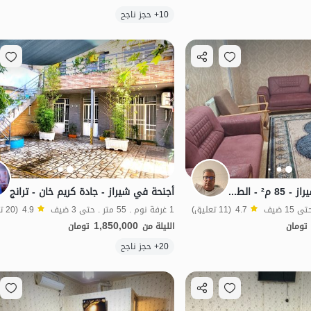
الموقع على الخريطة
10+ حجز ناجح
جناح مفروش في شيراز - 85 م² - الطابق 3
أجنحة في شيراز - جادة كريم خان - ترانج
4.7
(11 تعليق)
1 غرفة نوم . 55 متر . حتى 3 ضيف
4.9
(20 تعليق)
1,850,000
تومان
الليلة من
تومان
الموقع على الخريطة
20+ حجز ناجح