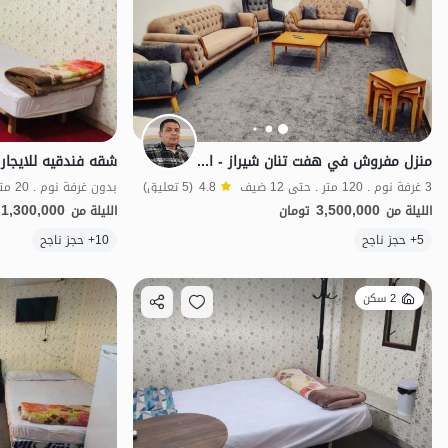
منزل مفروش في هفت تنان شيراز - الطوابق من 1 إلى 4 - نوع 2
شقه فندقیه للایجار فی
3 غرفة نوم . 120 متر . حتى 12 ضيف
4.8
(5 تعليق)
1,300,000
3,500,000
الليلة من
تومان
الليلة من
5+ حجز ناجح
10+ حجز ناجح
مناسبة لإعادة التأهي
2 سكن