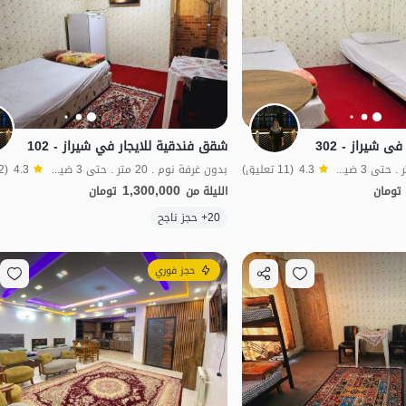
 شیراز - 302
شقق فندقية للايجار في شيراز - 102
بدون غرفة نوم . 20 متر . حتى 3 ضيف
4.3
(11 تعليق)
بدون غرفة نوم . 20 متر . حتى 3 ضيف
4.3
(12 تعليق)
1,300,000
تومان
الليلة من
تومان
الموقع على الخريطة
20+ حجز ناجح
ل
اقتصادي
حجز فوري