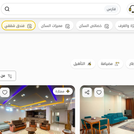
فارس
رّة والغرف
خصائص السكن
مميزات السكن
فندق شققي
ار.
مضيافة
التأهيل
من 
ممتازة