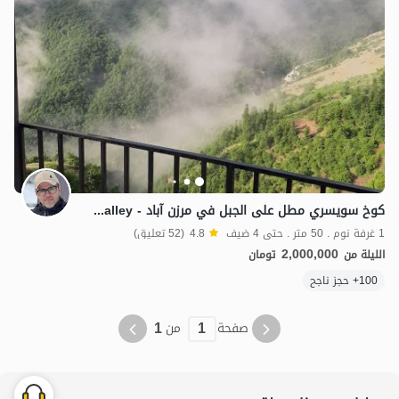
كوخ سويسري مطل على الجبل في مرزن آباد - Kans Valley
1 غرفة نوم . 50 متر . حتى 4 ضيف
4.8
(52 تعليق)
2,000,000
الليلة من
تومان
100+ حجز ناجح
1
1
صفحة
من