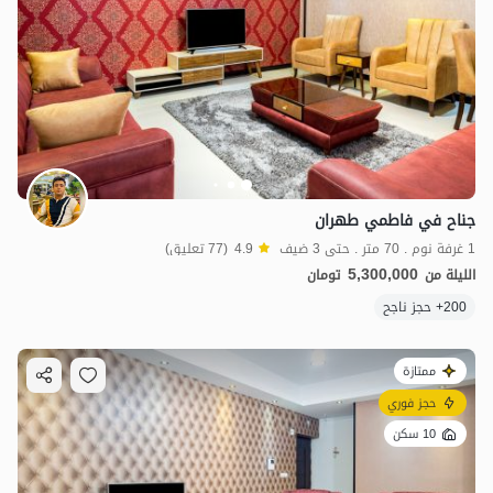
جناح في فاطمي طهران
1 غرفة نوم . 70 متر . حتى 3 ضيف
4.9
(77 تعليق)
5,300,000
الليلة من
تومان
200+ حجز ناجح
ممتازة
حجز فوري
10 سكن