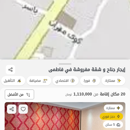
إيجار جناح و شقة مفروشة في فاطمی
ممتازة.
فورا.
اقتصادي
مضيافة
التأهيل
20 مكان إقامة
من
1,110,000
من الأفضل
تومان
ممتازة
حجز فوري
5 سكن