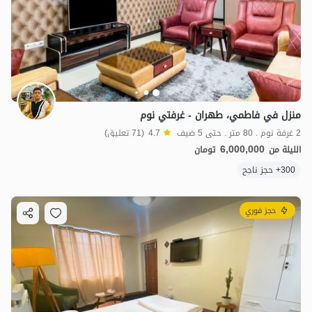
منزل في فاطمي، طهران - غرفتي نوم
1.79
مليون ت
3.6
2 غرفة نوم . 80 متر . حتى 5 ضيف
4.7
(71 تعليق)
6,000,000
الليلة من
تومان
300+ حجز ناجح
حجز فوري