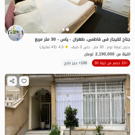
جناح للایجار فی فاطمی، طهران - یاس - 30 متر مربع
بدون غرفة نوم . 30 متر . حتى 3 ضيف
4.3
(43 تعليق)
2,190,000
الليلة من
تومان
10٪ خصم من ليلة 30
100+ حجز ناجح