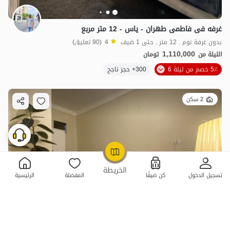
غرفه فی فاطمی طهران - یاس - 12 متر مربع
بدون غرفة نوم . 12 متر . حتى 1 ضيف
4
(90 تعليق)
1,110,000
الليلة من
تومان
5٪ خصم من ليلة 6
300+ حجز ناجح
2 سكن
OpenStreetMap
©
الخريطة
تسجيل الدخول
كن ضيفًا
المفضلة
الرئيسية