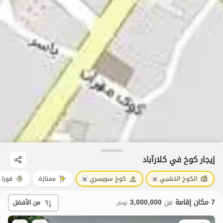
إيجار كوخ في کلارآباد
الكوخ الخشبي
كوخ سويسري
ممتازة.
فورا.
7 مكان إقامة
من
3,000,000
من الأفضل
تومان