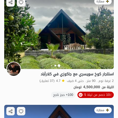
ممتازة
استئجار كوخ سويسري مع جاكوزي في كلارأباد
2 غرفة نوم . 90 متر . حتى 4 ضيف
4.7
(37 تعليق)
4,500,000
الليلة من
تومان
10٪ خصم من ليلة 5
100+ حجز ناجح
ممتازة