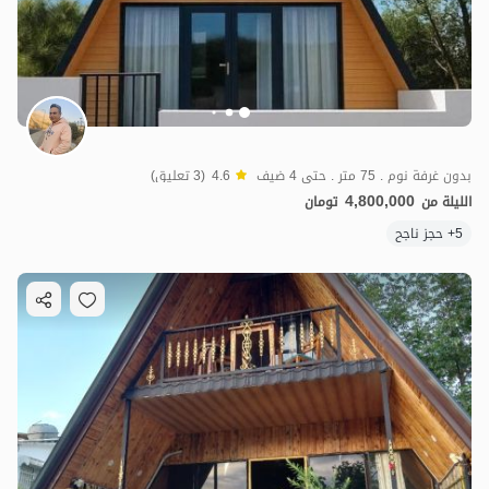
بدون غرفة نوم . 75 متر . حتى 4 ضيف
4.6
(3 تعليق)
4,800,000
الليلة من
تومان
5+ حجز ناجح