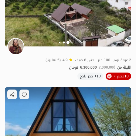
2 غرفة نوم . 100 متر . حتى 6 ضيف
4.9
(5 تعليق)
الليلة من
7,000,000
6,300,000
تومان
10خصم ٪
10+ حجز ناجح