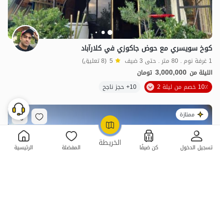
كوخ سويسري مع حوض جاكوزي في كلارآباد
1 غرفة نوم . 80 متر . حتى 3 ضيف
5
(8 تعليق)
3,000,000
الليلة من
تومان
10٪ خصم من ليلة 2
10+ حجز ناجح
ممتازة
OpenStreetMap
©
الخريطة
تسجيل الدخول
كن ضيفًا
المفضلة
الرئيسية