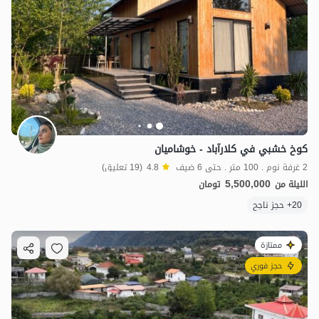
كوخ خشبي في كلارآباد - خوشاميان
2 غرفة نوم . 100 متر . حتى 6 ضيف
4.8
(19 تعليق)
5,500,000
الليلة من
تومان
20+ حجز ناجح
ممتازة
حجز فوري