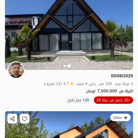
05/08/2025
2 غرفة نوم . 150 متر . حتى 4 ضيف
4.7
(13 تعليق)
7,000,000
الليلة من
تومان
10٪ خصم من ليلة 10
20+ حجز ناجح
4.8
مليون ت
4.6
ممتازة