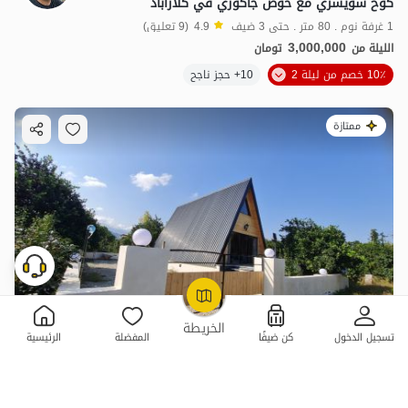
كوخ سويسري مع حوض جاكوزي في كلارآباد
1 غرفة نوم . 80 متر . حتى 3 ضيف
4.9
(9 تعليق)
3,000,000
الليلة من
تومان
10٪ خصم من ليلة 2
10+ حجز ناجح
ممتازة
OpenStreetMap
©
الخريطة
تسجيل الدخول
كن ضيفًا
المفضلة
الرئيسية
حجز كوخ دوبلكس سويسري في كلاراباد
1 غرفة نوم . 75 متر . حتى 4 ضيف
4.8
(5 تعليق)