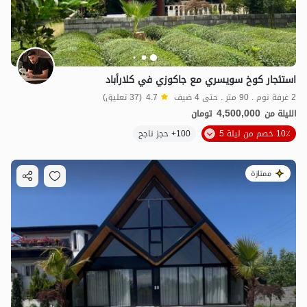
استئجار كوخ سويسري مع جاكوزي في كلارأباد
2 غرفة نوم . 90 متر . حتى 4 ضيف
4.7
(37 تعليق)
4,500,000
الليلة من
تومان
10٪ خصم من ليلة 5
100+ حجز ناجح
ممتازة
4.8
مليون ت
4.6