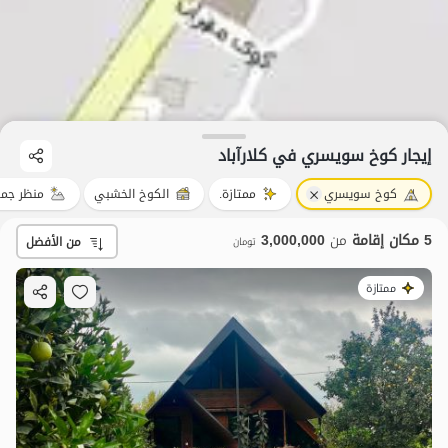
إيجار كوخ سويسري في کلارآباد
كوخ سويسري
ممتازة.
الكوخ الخشبي
منظر جمي
5 مكان إقامة
من
3,000,000
من الأفضل
تومان
ممتازة