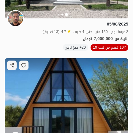
05/08/2025
2 غرفة نوم . 150 متر . حتى 4 ضيف
4.7
(13 تعليق)
7,000,000
الليلة من
تومان
10٪ خصم من ليلة 10
20+ حجز ناجح