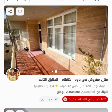
2.16
مليون ت
4.4
منزل مفروش في باوه - خانقاه - الطابق الثالث
1 غرفة نوم . 120 متر . حتى 12 ضيف
4.4
(22 تعليق)
الليلة من
2,400,000
2,160,000
تومان
10٪ خصم في اللحظة الأخيرة
20+ حجز ناجح