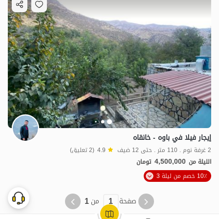
إيجار فيلا في باوه - خانقاه
2 غرفة نوم . 110 متر . حتى 12 ضيف
4.9
(2 تعليق)
4,500,000
الليلة من
تومان
10٪ خصم من ليلة 3
1
1
صفحة
من