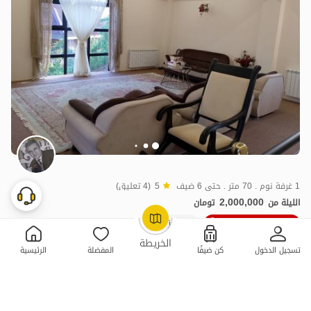
1 غرفة نوم . 70 متر . حتى 6 ضيف
5
(4 تعليق)
2,000,000
الليلة من
تومان
10٪ خصم من ليلة 3
5+ حجز ناجح
OpenStreetMap
©
الخريطة
تسجيل الدخول
كن ضيفًا
المفضلة
الرئيسية