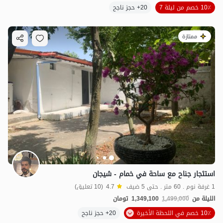
10٪ خصم من ليلة 7
20+ حجز ناجح
ممتازة
استئجار جناح مع ساحة في خمام - شيجان
1 غرفة نوم . 60 متر . حتى 5 ضيف
4.7
(10 تعليق)
الليلة من
1,499,000
1,349,100
تومان
10٪ خصم في اللحظة الأخيرة
20+ حجز ناجح