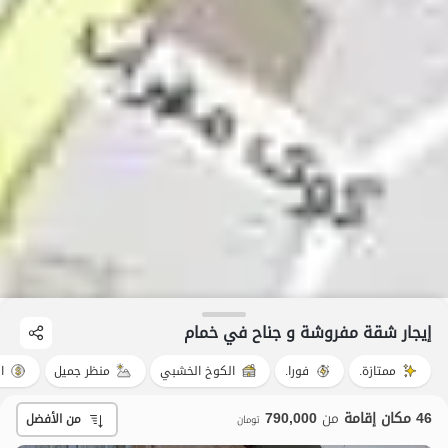
إيجار شقة مفروشة و جناح في خمام
ممتازة.
فورا.
الكوخ الخشبي
منظر جميل
ا
46 مكان إقامة
من
790,000
من الأفضل
تومان