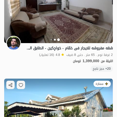
شقه مفروشه للایجار فی خمّام - خواچکین - الطابق الارضی
2 غرفة نوم . 65 متر . حتى 8 ضيف
4.8
(16 تعليق)
1,399,000
الليلة من
تومان
20+ حجز ناجح
ممتازة