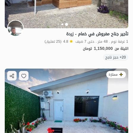
تأجير جناح مفروش في خمام - زردة
1 غرفة نوم . 48 متر . حتى 7 ضيف
4.8
(25 تعليق)
1,150,000
الليلة من
تومان
20+ حجز ناجح
ممتازة