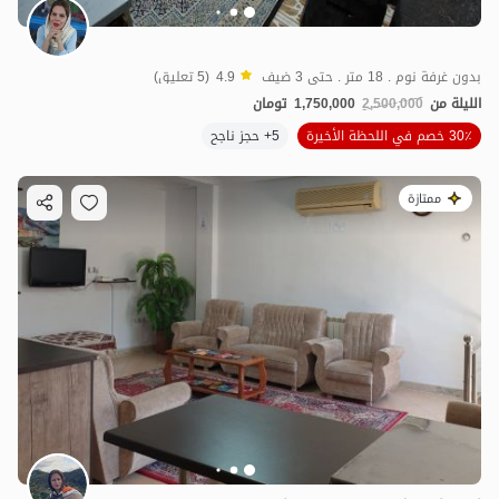
بدون غرفة نوم . 18 متر . حتى 3 ضيف
4.9
(5 تعليق)
الليلة من
2,500,000
1,750,000
تومان
30٪ خصم في اللحظة الأخيرة
5+ حجز ناجح
ممتازة