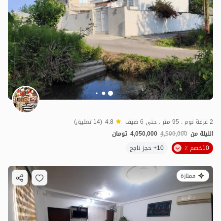
2 غرفة نوم . 95 متر . حتى 6 ضيف
4.8
(14 تعليق)
الليلة من
4,500,000
4,050,000
تومان
10خصم ٪
10+ حجز ناجح
ممتازة