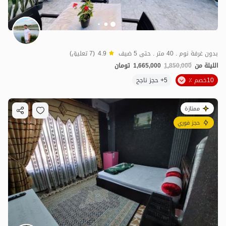
بدون غرفة نوم . 40 متر . حتى 5 ضيف
4.9
(7 تعليق)
الليلة من
1,850,000
1,665,000
تومان
10خصم ٪
5+ حجز ناجح
ممتازة
حجز فوري