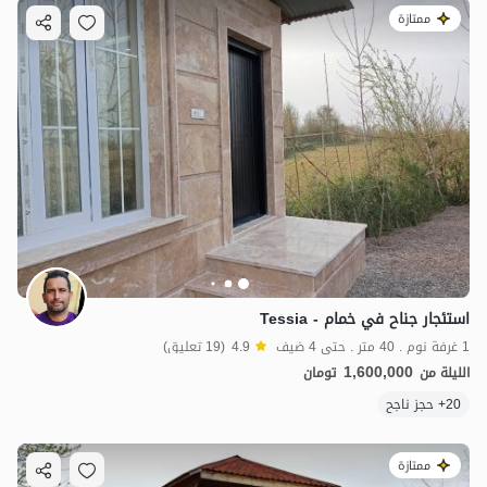
ممتازة
استئجار جناح في خمام - Tessia
1 غرفة نوم . 40 متر . حتى 4 ضيف
4.9
(19 تعليق)
1,600,000
الليلة من
تومان
20+ حجز ناجح
ممتازة