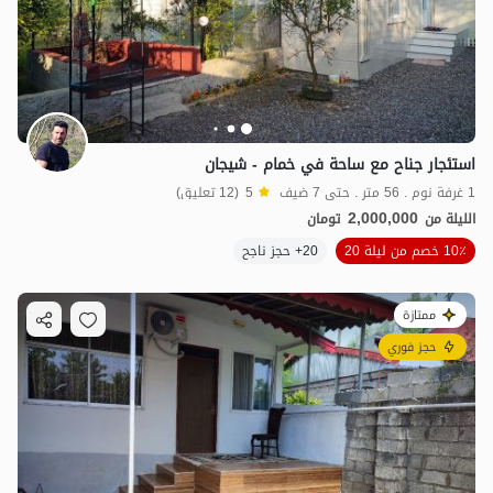
استئجار جناح مع ساحة في خمام - شيجان
1 غرفة نوم . 56 متر . حتى 7 ضيف
5
(12 تعليق)
2,000,000
الليلة من
تومان
10٪ خصم من ليلة 20
20+ حجز ناجح
ممتازة
حجز فوري
4.05
مليون ت
4.8