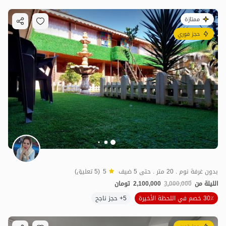
ممتازة
حجز فوري
بدون غرفة نوم . 20 متر . حتى 5 ضيف
5
(5 تعليق)
الليلة من
3,000,000
2,100,000
تومان
30٪ خصم في اللحظة الأخيرة
5+ حجز ناجح