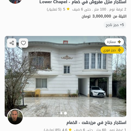
استئجار منزل مفروش في خمام - Lower Chapel
2 غرفة نوم . 100 متر . حتى 6 ضيف
5
(5 تعليق)
3,000,000
الليلة من
تومان
5+ حجز ناجح
ممتازة
حجز فوري
استئجار جناح في مرزدشت - الخمام
1 غرفة نوم . 60 متر . حتى 6 ضيف
4.6
(85 تعليق)