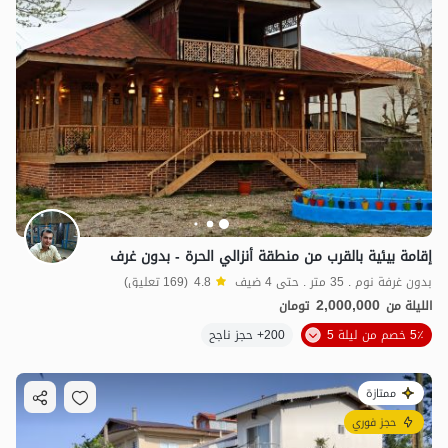
إقامة بيئية بالقرب من منطقة أنزالي الحرة - بدون غرف
بدون غرفة نوم . 35 متر . حتى 4 ضيف
4.8
(169 تعليق)
2,000,000
الليلة من
تومان
5٪ خصم من ليلة 5
200+ حجز ناجح
ممتازة
حجز فوري