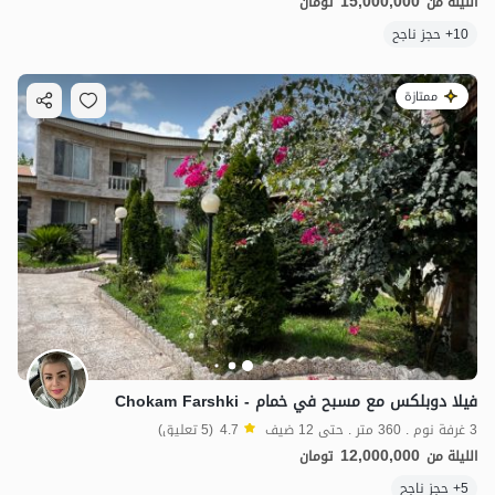
15,000,000
الليلة من
تومان
10+ حجز ناجح
ممتازة
فيلا دوبلكس مع مسبح في خمام - Chokam Farshki
3 غرفة نوم . 360 متر . حتى 12 ضيف
4.7
(5 تعليق)
12,000,000
الليلة من
تومان
5+ حجز ناجح