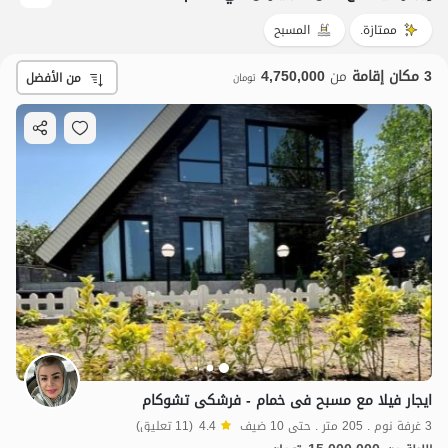
ممتازة.
المسبح
3 مكان إقامة
من
4,750,000
من الأفضل
تومان
ایجار فیلا مع مسبح فی خمام - فرشکی تشوکام
3 غرفة نوم . 205 متر . حتى 10 ضيف
4.4
(11 تعليق)
15
مليون ت
4.4