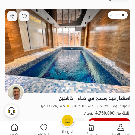
ممتازة
استئجار فيلا بمسبح في خمام - خاشجين
2 غرفة نوم . 150 متر . حتى 10 ضيف
4.5
(24 تعليق)
4,750,000
الليلة من
تومان
10٪ خصم من ليلة 4
20+ حجز ناجح
OpenStreetMap
©
الخريطة
تسجيل الدخول
كن ضيفًا
المفضلة
الرئيسية